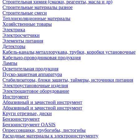
Строительная химия (смазки, реагенты, масла и др)
Строительные материалы разное
Строительные смеси
Теплоизоляционные материалы
Хозяйственные товары
Электрика
Электросчетчики
Элементы питания
Детекторы
Кабель-каналы,металлорукава, трубки, коробки установочные
Кабельно-проводниковая продукция
Лампы
Осветительная продукция
Пуско-защитная аппаратура
Стабилизаторы, блоки защиты, таймеры, источники питания
Электроустановочные изделия
Электрощитовое оборудование
Инструмент
Абразивный и зачистной инструмент
Абразивный и зачистной инструмент
Круги отрезные, диски
Бензоинструмент
Бензоинструмент OASIS
Опрессовщики, трубогибы, листогибы
Расходные материалы к электроинструменту