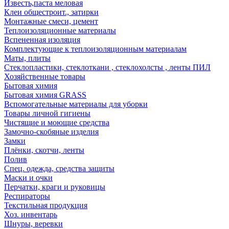
Известь,паста меловая
Клеи общестроит., затирки
Монтажные смеси, цемент
Теплоизоляционные материалы
Вспененная изоляция
Комплектующие к теплоизоляционным материалам
Маты, плиты
Стеклопластики, стеклоткани , стеклохолсты , ленты ПИЛ
Хозяйственные товары
Бытовая химия
Бытовая химия GRASS
Вспомогательные материалы для уборки
Товары личной гигиены
Чистящие и моющие средства
Замочно-скобяные изделия
Замки
Плёнки, скотчи, ленты
Полив
Спец. одежда, средства защиты
Маски и очки
Перчатки, краги и руковицы
Респираторы
Текстильная продукция
Хоз. инвентарь
Шнуры, веревки