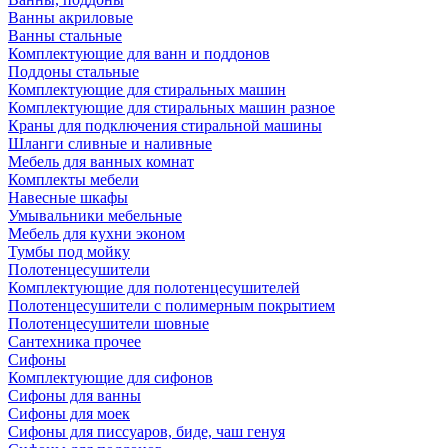
Ванны акриловые
Ванны стальные
Комплектующие для ванн и поддонов
Поддоны стальные
Комплектующие для стиральных машин
Комплектующие для стиральных машин разное
Краны для подключения стиральной машины
Шланги сливные и наливные
Мебель для ванных комнат
Комплекты мебели
Навесные шкафы
Умывальники мебельные
Мебель для кухни эконом
Тумбы под мойку
Полотенцесушители
Комплектующие для полотенцесушителей
Полотенцесушители с полимерным покрытием
Полотенцесушители шовные
Сантехника прочее
Сифоны
Комплектующие для сифонов
Сифоны для ванны
Сифоны для моек
Сифоны для писсуаров, биде, чаш генуя