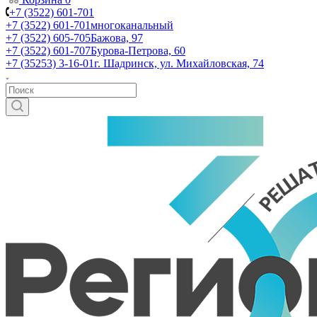
+7 (3522) 601-701
+7 (3522) 601-701
многоканальный
+7 (3522) 605-705
Бажова, 97
+7 (3522) 601-707
Бурова-Петрова, 60
+7 (35253) 3-16-01
г. Шадринск, ул. Михайловская, 74