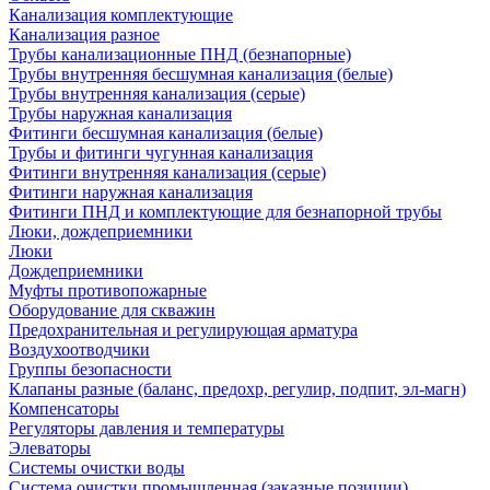
Канализация комплектующие
Канализация разное
Трубы канализационные ПНД (безнапорные)
Трубы внутренняя бесшумная канализация (белые)
Трубы внутренняя канализация (серые)
Трубы наружная канализация
Фитинги бесшумная канализация (белые)
Трубы и фитинги чугунная канализация
Фитинги внутренняя канализация (серые)
Фитинги наружная канализация
Фитинги ПНД и комплектующие для безнапорной трубы
Люки, дождеприемники
Люки
Дождеприемники
Муфты противопожарные
Оборудование для скважин
Предохранительная и регулирующая арматура
Воздухоотводчики
Группы безопасности
Клапаны разные (баланс, предохр, регулир, подпит, эл-магн)
Компенсаторы
Регуляторы давления и температуры
Элеваторы
Системы очистки воды
Система очистки промышленная (заказные позиции)