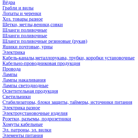
Вёдра
Грабли и вилы
Лопаты и черенки
Хоз. товары разное
Щетки, метлы,веники,совки
Шланги поливочные
Шланги поливочные
Шланги поливочные резиновые (рукав)
Ящики почтовые, урны
Электрика
Кабель-каналы,металлорукава, трубки, коробки установочные
Кабельно-проводниковая продукция
Провода
Лампы
Лампы накаливания
Лампы светодиодные
Осветительная продукция
Светильники
Стабилизаторы, блоки защиты, таймеры, источники питания
Электрика разное
Электроустановочные изделия
Розетки, разъемы, подрозетники
Хомуты кабельные
Эл. патроны, эл. вилки
Элементы питания