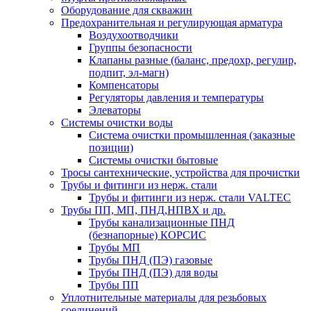
Оборудование для скважин
Предохранительная и регулирующая арматура
Воздухоотводчики
Группы безопасности
Клапаны разные (баланс, предохр, регулир,
подпит, эл-магн)
Компенсаторы
Регуляторы давления и температуры
Элеваторы
Системы очистки воды
Система очистки промышленная (заказные
позиции)
Системы очистки бытовые
Тросы сантехнические, устройства для прочистки
Трубы и фитинги из нерж. стали
Трубы и фитинги из нерж. стали VALTEC
Трубы ПП, МП, ПНД,НПВХ и др.
Трубы канализационные ПНД
(безнапорные) КОРСИС
Трубы МП
Трубы ПНД (ПЭ) газовые
Трубы ПНД (ПЭ) для воды
Трубы ПП
Уплотнительные материалы для резьбовых
соединений