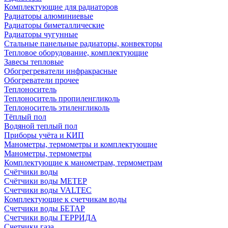
Комплектующие для радиаторов
Радиаторы алюминиевые
Радиаторы биметаллические
Радиаторы чугунные
Стальные панельные радиаторы, конвекторы
Тепловое оборудование, комплектующие
Завесы тепловые
Обогрегреватели инфракрасные
Обогреватели прочее
Теплоноситель
Теплоноситель пропиленгликоль
Теплоноситель этиленгликоль
Тёплый пол
Водяной теплый пол
Приборы учёта и КИП
Манометры, термометры и комплектующие
Манометры, термометры
Комплектующие к манометрам, термометрам
Счётчики воды
Счётчики воды МЕТЕР
Счетчики воды VALTEC
Комплектующие к счетчикам воды
Счетчики воды БЕТАР
Счетчики воды ГЕРРИДА
Счетчики газа