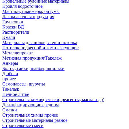
Кровельные рулонные материалы
Кровля водосточное
Мастики, праймеры, битумы
Лакокрасочная продукция
Грунтовки
Краски ВД
Растворители
Эмали
Материалы для полов, стен и потолка
Потолок подвесной и комплектующие
Металлопрокат
Метизная продукция/Такелаж
Анкеры
Болты, гайки, шайбы, шпильки
Дюбели
прочее
Самонарезы, шурупы
Такелаж
Печное литьё
Строительная химия( смазки, реагенты, масла и др)
Дезинфицирующие средства
Смазки
Строительная химия прочее
Строительные материалы разное
Строительные смеси