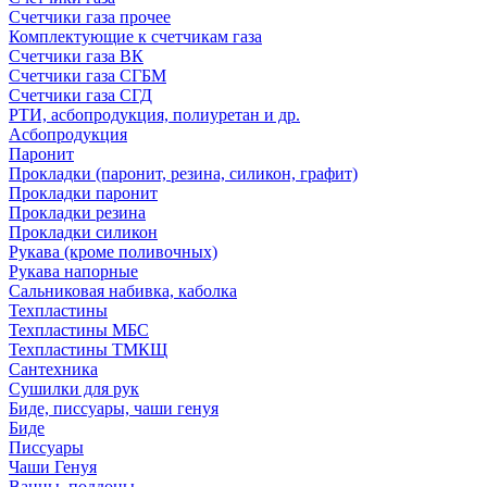
Счетчики газа прочее
Комплектующие к счетчикам газа
Счетчики газа ВК
Счетчики газа СГБМ
Счетчики газа СГД
РТИ, асбопродукция, полиуретан и др.
Асбопродукция
Паронит
Прокладки (паронит, резина, силикон, графит)
Прокладки паронит
Прокладки резина
Прокладки силикон
Рукава (кроме поливочных)
Рукава напорные
Сальниковая набивка, каболка
Техпластины
Техпластины МБС
Техпластины ТМКЩ
Сантехника
Сушилки для рук
Биде, писсуары, чаши генуя
Биде
Писсуары
Чаши Генуя
Ванны, поддоны