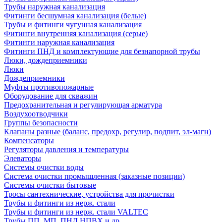
Трубы наружная канализация
Фитинги бесшумная канализация (белые)
Трубы и фитинги чугунная канализация
Фитинги внутренняя канализация (серые)
Фитинги наружная канализация
Фитинги ПНД и комплектующие для безнапорной трубы
Люки, дождеприемники
Люки
Дождеприемники
Муфты противопожарные
Оборудование для скважин
Предохранительная и регулирующая арматура
Воздухоотводчики
Группы безопасности
Клапаны разные (баланс, предохр, регулир, подпит, эл-магн)
Компенсаторы
Регуляторы давления и температуры
Элеваторы
Системы очистки воды
Система очистки промышленная (заказные позиции)
Системы очистки бытовые
Тросы сантехнические, устройства для прочистки
Трубы и фитинги из нерж. стали
Трубы и фитинги из нерж. стали VALTEC
Трубы ПП, МП, ПНД,НПВХ и др.