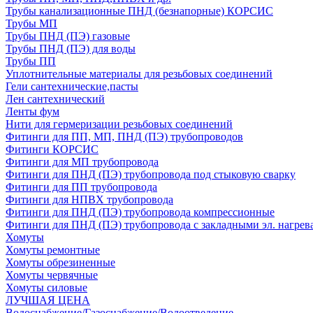
Трубы канализационные ПНД (безнапорные) КОРСИС
Трубы МП
Трубы ПНД (ПЭ) газовые
Трубы ПНД (ПЭ) для воды
Трубы ПП
Уплотнительные материалы для резьбовых соединений
Гели сантехнические,пасты
Лен сантехнический
Ленты фум
Нити для гермеризации резьбовых соединений
Фитинги для ПП, МП, ПНД (ПЭ) трубопроводов
Фитинги КОРСИС
Фитинги для МП трубопровода
Фитинги для ПНД (ПЭ) трубопровода под стыковую сварку
Фитинги для ПП трубопровода
Фитинги для НПВХ трубопровода
Фитинги для ПНД (ПЭ) трубопровода компрессионные
Фитинги для ПНД (ПЭ) трубопровода с закладными эл. нагрев
Хомуты
Хомуты ремонтные
Хомуты обрезиненные
Хомуты червячные
Хомуты силовые
ЛУЧШАЯ ЦЕНА
Водоснабжение/Газоснабжение/Водоотведение