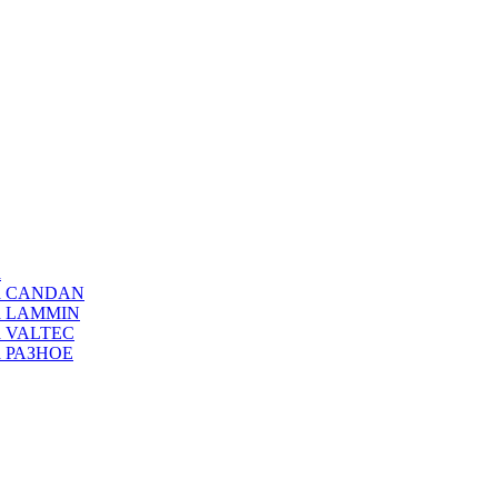
а
ода CANDAN
да LAMMIN
да VALTEC
да РАЗНОЕ