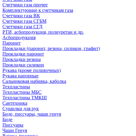
Счетчики газа прочее
Комплектующие к счетчикам газа
Счетчики газа ВК
Счетчики газа СГБМ
Счетчики газа СГД
РТИ, асбопродукция, полиуретан и др.
Асбопродукция
Паронит
Прокладки (паронит, резина, силикон, графит)
Прокладки паронит
Прокладки резина
Прокладки силикон
Рукава (кроме поливочных)
Рукава напорные
Сальниковая набивка, каболка
Техпластины
Техпластины МБС
Техпластины ТМКЩ
Сантехника
Сушилки для рук
Биде, писсуары, чаши генуя
Биде
Писсуары
Чаши Генуя
Ванны, поддоны