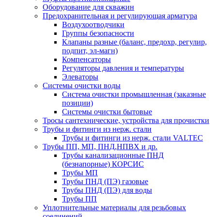
Оборудование для скважин
Предохранительная и регулирующая арматура
Воздухоотводчики
Группы безопасности
Клапаны разные (баланс, предохр, регулир,
подпит, эл-магн)
Компенсаторы
Регуляторы давления и температуры
Элеваторы
Системы очистки воды
Система очистки промышленная (заказные
позиции)
Системы очистки бытовые
Тросы сантехнические, устройства для прочистки
Трубы и фитинги из нерж. стали
Трубы и фитинги из нерж. стали VALTEC
Трубы ПП, МП, ПНД,НПВХ и др.
Трубы канализационные ПНД
(безнапорные) КОРСИС
Трубы МП
Трубы ПНД (ПЭ) газовые
Трубы ПНД (ПЭ) для воды
Трубы ПП
Уплотнительные материалы для резьбовых
соединений