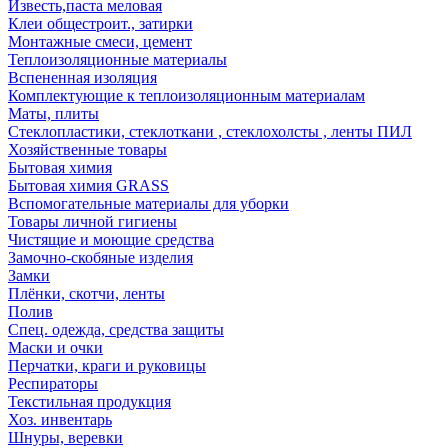
Известь,паста меловая
Клеи общестроит., затирки
Монтажные смеси, цемент
Теплоизоляционные материалы
Вспененная изоляция
Комплектующие к теплоизоляционным материалам
Маты, плиты
Стеклопластики, стеклоткани , стеклохолсты , ленты ПИЛ
Хозяйственные товары
Бытовая химия
Бытовая химия GRASS
Вспомогательные материалы для уборки
Товары личной гигиены
Чистящие и моющие средства
Замочно-скобяные изделия
Замки
Плёнки, скотчи, ленты
Полив
Спец. одежда, средства защиты
Маски и очки
Перчатки, краги и руковицы
Респираторы
Текстильная продукция
Хоз. инвентарь
Шнуры, веревки