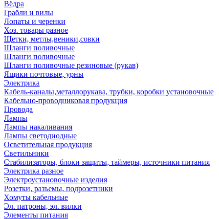
Вёдра
Грабли и вилы
Лопаты и черенки
Хоз. товары разное
Щетки, метлы,веники,совки
Шланги поливочные
Шланги поливочные
Шланги поливочные резиновые (рукав)
Ящики почтовые, урны
Электрика
Кабель-каналы,металлорукава, трубки, коробки установочные
Кабельно-проводниковая продукция
Провода
Лампы
Лампы накаливания
Лампы светодиодные
Осветительная продукция
Светильники
Стабилизаторы, блоки защиты, таймеры, источники питания
Электрика разное
Электроустановочные изделия
Розетки, разъемы, подрозетники
Хомуты кабельные
Эл. патроны, эл. вилки
Элементы питания