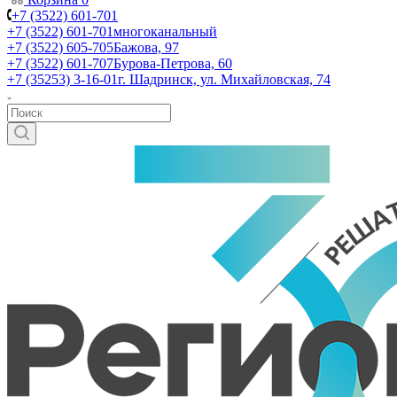
+7 (3522) 601-701
+7 (3522) 601-701
многоканальный
+7 (3522) 605-705
Бажова, 97
+7 (3522) 601-707
Бурова-Петрова, 60
+7 (35253) 3-16-01
г. Шадринск, ул. Михайловская, 74