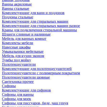
Ванны акриловые
Ванны стальные
Комплектующие для ванн и поддонов
Поддоны стальные
Комплектующие для стиральных машин
Комплектующие для стиральных машин разное
Краны для подключения стиральной машины
Шланги сливные и наливные
Мебель для ванных комнат
Комплекты мебели
Навесные шкафы
Умывальники мебельные
Мебель для кухни эконом
Тумбы под мойку
Полотенцесушители
Комплектующие для полотенцесушителей
Полотенцесушители с полимерным покрытием
Полотенцесушители шовные
Сантехника прочее
Сифоны
Комплектующие для сифонов
Сифоны для ванны
Сифоны для моек
Сифоны для писсуаров, биде, чаш генуя