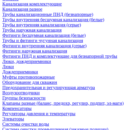
Канализация комплектующие
Канализация разное
Трубы канализационные ПНД (безнапорные)
Трубы внутренняя бесшумная канализация (белые)
Трубы внутренняя канализация (серые)
Трубы наружная канализация
Фитинги бесшумная канализация (белые)
Трубы и фитинги чугунная канализация
Фитинги внутренняя канализация (серые)
Фитинги наружная канализация
Фитинги ПНД и комплектующие для безнапорной трубы
Люки, дождеприемники
Люки
Дождеприемники
Муфты противопожарные
Оборудование для скважин
Предохранительная и регулирующая арматура
Воздухоотводчики
Группы безопасности
Клапаны разные (баланс, предохр, регулир, подпит, эл-магн)
Компенсаторы
Регуляторы давления и температуры
Элеваторы
Системы очистки воды
Система очистки промышленная (заказные позиции)