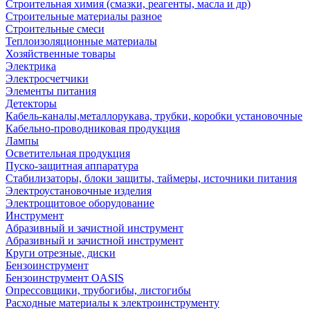
Строительная химия (смазки, реагенты, масла и др)
Строительные материалы разное
Строительные смеси
Теплоизоляционные материалы
Хозяйственные товары
Электрика
Электросчетчики
Элементы питания
Детекторы
Кабель-каналы,металлорукава, трубки, коробки установочные
Кабельно-проводниковая продукция
Лампы
Осветительная продукция
Пуско-защитная аппаратура
Стабилизаторы, блоки защиты, таймеры, источники питания
Электроустановочные изделия
Электрощитовое оборудование
Инструмент
Абразивный и зачистной инструмент
Абразивный и зачистной инструмент
Круги отрезные, диски
Бензоинструмент
Бензоинструмент OASIS
Опрессовщики, трубогибы, листогибы
Расходные материалы к электроинструменту