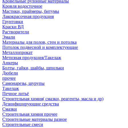
Кровельные рулонные материалы
Кровля водосточное
Мастики, праймеры, битумы
Лакокрасочная продукция
Грунтовки
Краски ВД
Растворители
Эмали
Материалы для полов, стен и потолка
Потолок подвесной и комплектующие
Металлопрокат
Метизная продукция/Такелаж
Анкеры
Болты, гайки, шайбы, шпильки
Дюбели
прочее
Самонарезы, шурупы
Такелаж
Печное литьё
Строительная химия( смазки, реагенты, масла и др)
Дезинфицирующие средства
Смазки
Строительная химия прочее
Строительные материалы разное
Строительные смеси