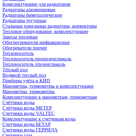
Комплектующие для радиаторов
Радиаторы алюминиевые
Радиаторы биметаллические
Радиаторы чугунные
Стальные панельные радиаторы, конвекторы
Тепловое оборудование, комплектующие
Завесы тепловые
Обогрегреватели инфракрасные
Обогреватели прочее
Теплоноситель
Теплоноситель пропиленгликоль
Теплоноситель этиленгликоль
Тёплый пол
Водяной теплый пол
Приборы учёта и КИП
Манометры, термометры и комплектующие
Манометры, термометры
Комплектующие к манометрам, термометрам
Счётчики воды
Счётчики воды МЕТЕР
Счетчики воды VALTEC
Комплектующие к счетчикам воды
Счетчики воды БЕТАР
Счетчики воды ГЕРРИДА
Счетчики газа