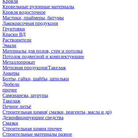
Кровля
Кровельные рулонные материалы
Кровля водосточное
Мастики, праймеры, битумы
Лакокрасочная продукция
Грунтовки
Краски ВД
Растворители
Эмали
Материалы для полов, стен и потолка
Потолок подвесной и комплектующие
Металлопрокат
Метизная продукция/Такелаж
Анкеры
Болты, гайки, шайбы, шпильки
Дюбели
прочее
Самонарезы, шурупы
Такелаж
Печное литьё
Строительная химия( смазки, реагенты, масла и др)
Дезинфицирующие средства
Смазки
Строительная химия прочее
Строительные материалы разное