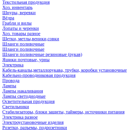
Текстильная продукция
Хоз. инвентарь
Шнуры, веревки
Вёдра
Грабли и вилы
Лопаты и черенки
Хоз. товары разное
Щетки, метлы,веники,совки
Шланги поливочные
Шланги поливочные
Шланги поливочные резиновые (рукав)
Ящики почтовые, урны
Электрика
Кабель-каналы,металлорукава, трубки, коробки установочные
Кабельно-проводниковая продукция
Провода
Лампы
Лампы накаливания
Лампы светодиодные
Осветительная продукция
Светильники
Стабилизаторы, блоки защиты, таймеры, источники питания
Электрика разное
Электроустановочные изделия
Розетки, разъемы, подрозетники