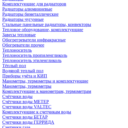
Комплектующие для радиаторов
Радиаторы алюминиевые
Радиаторы биметаллические
Радиаторы чугунные
Стальные панельные радиаторы, конвекторы
Тепловое оборудование, комплектующие
Завесы тепловые
Обогрегреватели инфракрасные
Обогреватели прочее
Теплоноситель
Теплоноситель пропиленгликоль
Теплоноситель этиленгликоль
Тёплый пол
Водяной теплый пол
Приборы учёта и КИП
Манометры, термометры и комплектующие
Манометры, термометры
Комплектующие к манометрам, термометрам
Счётчики воды
Счётчики воды МЕТЕР
Счетчики воды VALTEC
Комплектующие к счетчикам воды
Счетчики воды БЕТАР
Счетчики воды ГЕРРИДА
Счетчики газа