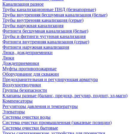
Канализация разное
Трубы канализационные ПНД (безнапорные)
Трубы внутренняя бесшумная канализация (белые)
Трубы внутренняя канализация (серые)
Трубы наружная канализация
Фитинги бесшумная канализация (белые)
Трубы и фитинги чугунная канализация
Фитинги внутренняя канализация (серые)
Фитинги наружная канализация
Люки, дождеприемники
Люки
Дождеприемники
Муфты противопожарные
Оборудование для скважин
Предохранительная и регулирующая арматура
Воздухоотводчики
Группы безопасности
Клапаны разные (баланс, предохр, регулир, подпит, эл-магн)
Компенсаторы
Регуляторы давления и температуры
Элеваторы
Системы очистки воды
Система очистки промышленная (заказные позиции)
Системы очистки бытовые
Тросы сантехнические, устройства для прочистки