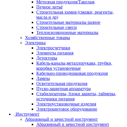
Метизная продукция/Такелаж
Печное литьё
Строительная химия (смазки, реагенты,
масла и др)
Строительные материалы разное
Строительные смеси
Теплоизоляционные материалы
Хозяйственные товары
Электрика
Электросчетчики
Элементы питания
Детекторы
Кабель-каналы,металлорукава, трубки,
коробки установочные
Кабельно-проводниковая продукция
Лампы
Осветительная продукция
Пуско-защитная аппаратура
Стабилизаторы, блоки защиты, таймеры,
источники питания
Электроустановочные изделия
Электрощитовое оборудование
Инструмент
Абразивный и зачистной инструмент
Абразивный и зачистной инструмент