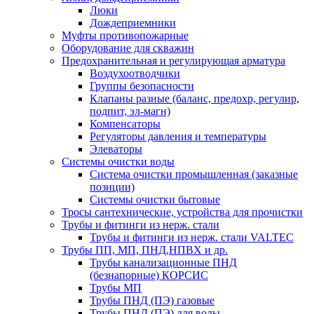
Люки
Дождеприемники
Муфты противопожарные
Оборудование для скважин
Предохранительная и регулирующая арматура
Воздухоотводчики
Группы безопасности
Клапаны разные (баланс, предохр, регулир,
подпит, эл-магн)
Компенсаторы
Регуляторы давления и температуры
Элеваторы
Системы очистки воды
Система очистки промышленная (заказные
позиции)
Системы очистки бытовые
Тросы сантехнические, устройства для прочистки
Трубы и фитинги из нерж. стали
Трубы и фитинги из нерж. стали VALTEC
Трубы ПП, МП, ПНД,НПВХ и др.
Трубы канализационные ПНД
(безнапорные) КОРСИС
Трубы МП
Трубы ПНД (ПЭ) газовые
Трубы ПНД (ПЭ) для воды