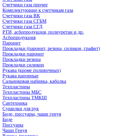
Счетчики газа прочее
Комплектующие к счетчикам газа
Счетчики газа ВК
Счетчики газа СГБМ
Счетчики газа СГД
РТИ, асбопродукция, полиуретан и др.
Асбопродукция
Паронит
Прокладки (паронит, резина, силикон, графит)
Прокладки паронит
Прокладки резина
Прокладки силикон
Рукава (кроме поливочных)
Рукава напорные
Сальниковая набивка, каболка
Техпластины
Техпластины МБС
Техпластины ТМКЩ
Сантехника
Сушилки для рук
Биде, писсуары, чаши генуя
Биде
Писсуары
Чаши Генуя
Ванны, поддоны