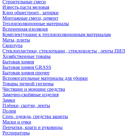
Строительные смеси
Известь,паста меловая
Клеи общестроит., затирки
Монтажные смеси, цемент
Теплоизоляционные материалы
Вспененная изоляция
Комплектующие к теплоизоляционным материалам
Маты, плиты
Скорлупа
Стеклопластики, стеклоткани , стеклохолсты , ленты ПИЛ
Хозяйственные товары
Бытовая химия
Бытовая химия GRASS
Бытовая химия прочее
Вспомогательные материалы для уборки
Товары личной гигиены
Чистящие и моющие средства
Замочно-скобяные изделия
Замки
Плёнки, скотчи, ленты
Полив
Спец. одежда, средства защиты
Маски и очки
Перчатки, краги и руковицы
Респираторы