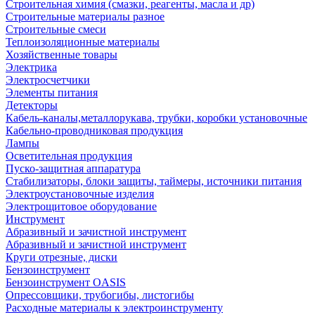
Строительная химия (смазки, реагенты, масла и др)
Строительные материалы разное
Строительные смеси
Теплоизоляционные материалы
Хозяйственные товары
Электрика
Электросчетчики
Элементы питания
Детекторы
Кабель-каналы,металлорукава, трубки, коробки установочные
Кабельно-проводниковая продукция
Лампы
Осветительная продукция
Пуско-защитная аппаратура
Стабилизаторы, блоки защиты, таймеры, источники питания
Электроустановочные изделия
Электрощитовое оборудование
Инструмент
Абразивный и зачистной инструмент
Абразивный и зачистной инструмент
Круги отрезные, диски
Бензоинструмент
Бензоинструмент OASIS
Опрессовщики, трубогибы, листогибы
Расходные материалы к электроинструменту