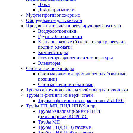
Люки
Дождеприемники
Муфты противопожарные
Оборудование для скважин
Предохранительная и регулирующая арматура
Воздухоотводчики
Группы безопасности
Клапаны разные (баланс, предохр, регулир,
подпит, эл-магн)
Компенсаторы
Регуляторы давления и температуры
Элеваторы
Системы очистки воды
Система очистки промышленная (заказные
позиции)
Системы очистки бытовые
Тросы сантехнические, устройства для прочистки
Трубы и фитинги из нерж. стали
Трубы и фитинги из нерж. стали VALTEC
Трубы ПП, МП, ПНД,НПВХ и др.
Трубы канализационные ПНД
(безнапорные) КОРСИС
Трубы МП
Трубы ПНД (ПЭ) газовые
Трубы ПНД (ПЭ) для воды