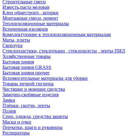
Строительные смеси
Известь,паста меловая
Клеи общестроит., затирки
Монтажные смеси, цемент
Теплоизоляционные материалы
Вспененная изоляция
Комплектующие к теплоизоляционным материалам
Маты, плиты
Скорлупа
Стеклопластики, стеклоткани , стеклохолсты , ленты ПИЛ
Хозяйственные товары
Бытовая химия
Бытовая химия GRASS
Бытовая химия прочее
Вспомогательные материалы для уборки
Товары личной гигиены
Чистящие и моющие средства
Замочно-скобяные изделия
Замки
Плёнки, скотчи, ленты
Полив
Спец. одежда, средства защиты
Маски и очки
Перчатки, краги и руковицы
Респираторы