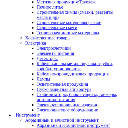
Метизная продукция/Такелаж
Печное литьё
Строительная химия (смазки, реагенты,
масла и др)
Строительные материалы разное
Строительные смеси
Теплоизоляционные материалы
Хозяйственные товары
Электрика
Электросчетчики
Элементы питания
Детекторы
Кабель-каналы,металлорукава, трубки,
коробки установочные
Кабельно-проводниковая продукция
Лампы
Осветительная продукция
Пуско-защитная аппаратура
Стабилизаторы, блоки защиты, таймеры,
источники питания
Электроустановочные изделия
Электрощитовое оборудование
Инструмент
Абразивный и зачистной инструмент
Абразивный и зачистной инструмент