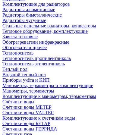
Комплектующие для радиаторов
Радиаторы алюминиевые
Радиаторы биметаллические
Радиаторы чугунные
Стальные панельные радиаторы, конвекторы
Тепловое оборудование, комплектующие
Завесы тепловые
Обогрегреватели инфракрасные
Обогреватели прочее
Теплоноситель
Теплоноситель пропиленгликоль
Теплоноситель этиленгликоль
Тёплый пол
Водяной теплый пол
Приборы учёта и КИП
Манометры, термометры и комплектующие
Манометры, термометры
Комплектующие к манометрам, термометрам
Счётчики воды
Счётчики воды МЕТЕР
Счетчики воды VALTEC
Комплектующие к счетчикам воды
Счетчики воды БЕТАР
Счетчики воды ГЕРРИДА
Счетчики газа