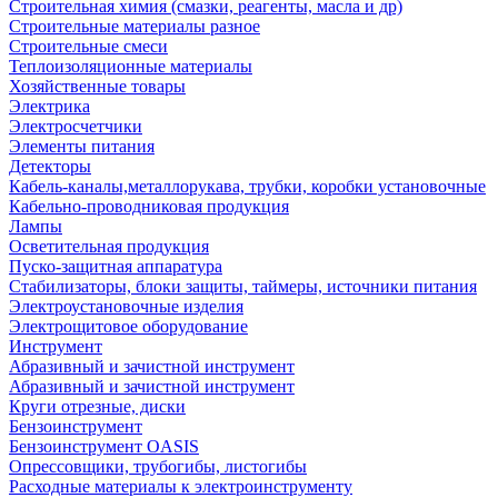
Строительная химия (смазки, реагенты, масла и др)
Строительные материалы разное
Строительные смеси
Теплоизоляционные материалы
Хозяйственные товары
Электрика
Электросчетчики
Элементы питания
Детекторы
Кабель-каналы,металлорукава, трубки, коробки установочные
Кабельно-проводниковая продукция
Лампы
Осветительная продукция
Пуско-защитная аппаратура
Стабилизаторы, блоки защиты, таймеры, источники питания
Электроустановочные изделия
Электрощитовое оборудование
Инструмент
Абразивный и зачистной инструмент
Абразивный и зачистной инструмент
Круги отрезные, диски
Бензоинструмент
Бензоинструмент OASIS
Опрессовщики, трубогибы, листогибы
Расходные материалы к электроинструменту