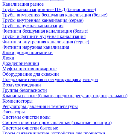
Канализация разное
Трубы канализационные ПНД (безнапорные)
Трубы внутренняя бесшумная канализация (белые)
Трубы внутренняя канализация (серые)
Трубы наружная канализация
Фитинги бесшумная канализация (белые)
Трубы и фитинги чугунная канализация
Фитинги внутренняя канализация (серые)
Фитинги наружная канализация
Люки, дождеприемники
Люки
Дождеприемники
Муфты противопожарные
Оборудование для скважин
Предохранительная и регулирующая арматура
Воздухоотводчики
Группы безопасности
Клапаны разные (баланс, предохр, регулир, подпит, эл-магн)
Компенсаторы
Регуляторы давления и температуры
Элеваторы
Системы очистки воды
Система очистки промышленная (заказные позиции)
Системы очистки бытовые
Тросы сантехнические, устройства для прочистки