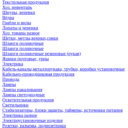
Текстильная продукция
Хоз. инвентарь
Шнуры, веревки
Вёдра
Грабли и вилы
Лопаты и черенки
Хоз. товары разное
Щетки, метлы,веники,совки
Шланги поливочные
Шланги поливочные
Шланги поливочные резиновые (рукав)
Ящики почтовые, урны
Электрика
Кабель-каналы,металлорукава, трубки, коробки установочные
Кабельно-проводниковая продукция
Провода
Лампы
Лампы накаливания
Лампы светодиодные
Осветительная продукция
Светильники
Стабилизаторы, блоки защиты, таймеры, источники питания
Электрика разное
Электроустановочные изделия
Розетки, разъемы, подрозетники