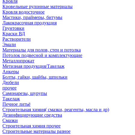
Кровля
Кровельные рулонные материалы
Кровля водосточное
Мастики, праймеры, битумы
Лакокрасочная продукция
Грунтовки
Краски ВД
Растворители
Эмали
Материалы для полов, стен и потолка
Потолок подвесной и комплектующие
Металлопрокат
Метизная продукция/Такелаж
Анкеры
Болты, гайки, шайбы, шпильки
Дюбели
прочее
Самонарезы, шурупы
Такелаж
Печное литьё
Строительная химия( смазки, реагенты, масла и др)
Дезинфицирующие средства
Смазки
Строительная химия прочее
Строительные материалы разное