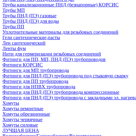
Трубы канализационные ПНД (безнапорные) КОРСИС
Трубы МП
Трубы ПНД (ПЭ) газовые
Трубы ПНД (ПЭ) для воды
Трубы ПП
Уплотнительные материалы для резьбовых соединений
Гели сантехнические,пасты
Лен сантехнический
Ленты фум
Нити для гермеризации резьбовых соединений
Фитинги для ПП, МП, ПНД (ПЭ) трубопроводов
Фитинги КОРСИС
Фитинги для МП трубопровода
Фитинги для ПНД (ПЭ) трубопровода под стыковую сварку
Фитинги для ПП трубопровода
Фитинги для НПВХ трубопровода
Фитинги для ПНД (ПЭ) трубопровода компрессионные
Фитинги для ПНД (ПЭ) трубопровода с закладными эл. нагрев
Хомуты
Хомуты ремонтные
Хомуты обрезиненные
Хомуты червячные
Хомуты силовые
ЛУЧШАЯ ЦЕНА
Водоснабжение/Газоснабжение/Водоотведение