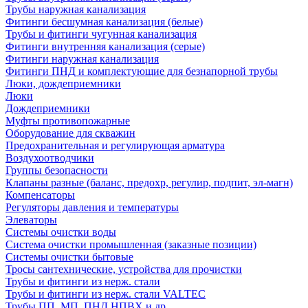
Трубы наружная канализация
Фитинги бесшумная канализация (белые)
Трубы и фитинги чугунная канализация
Фитинги внутренняя канализация (серые)
Фитинги наружная канализация
Фитинги ПНД и комплектующие для безнапорной трубы
Люки, дождеприемники
Люки
Дождеприемники
Муфты противопожарные
Оборудование для скважин
Предохранительная и регулирующая арматура
Воздухоотводчики
Группы безопасности
Клапаны разные (баланс, предохр, регулир, подпит, эл-магн)
Компенсаторы
Регуляторы давления и температуры
Элеваторы
Системы очистки воды
Система очистки промышленная (заказные позиции)
Системы очистки бытовые
Тросы сантехнические, устройства для прочистки
Трубы и фитинги из нерж. стали
Трубы и фитинги из нерж. стали VALTEC
Трубы ПП, МП, ПНД,НПВХ и др.