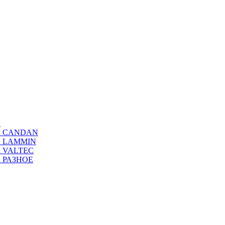
а
ода CANDAN
да LAMMIN
да VALTEC
да РАЗНОЕ