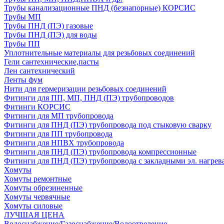
Трубы канализационные ПНД (безнапорные) КОРСИС
Трубы МП
Трубы ПНД (ПЭ) газовые
Трубы ПНД (ПЭ) для воды
Трубы ПП
Уплотнительные материалы для резьбовых соединений
Гели сантехнические,пасты
Лен сантехнический
Ленты фум
Нити для гермеризации резьбовых соединений
Фитинги для ПП, МП, ПНД (ПЭ) трубопроводов
Фитинги КОРСИС
Фитинги для МП трубопровода
Фитинги для ПНД (ПЭ) трубопровода под стыковую сварку
Фитинги для ПП трубопровода
Фитинги для НПВХ трубопровода
Фитинги для ПНД (ПЭ) трубопровода компрессионные
Фитинги для ПНД (ПЭ) трубопровода с закладными эл. нагрев
Хомуты
Хомуты ремонтные
Хомуты обрезиненные
Хомуты червячные
Хомуты силовые
ЛУЧШАЯ ЦЕНА
Водоснабжение/Газоснабжение/Водоотведение