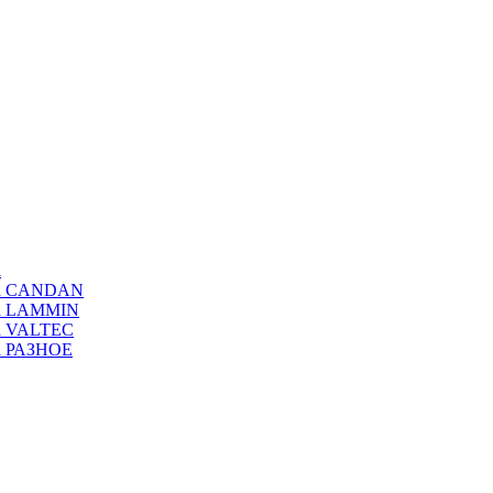
а
ода CANDAN
да LAMMIN
да VALTEC
да РАЗНОЕ