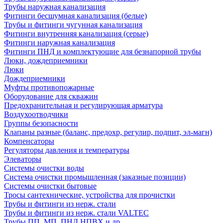
Трубы наружная канализация
Фитинги бесшумная канализация (белые)
Трубы и фитинги чугунная канализация
Фитинги внутренняя канализация (серые)
Фитинги наружная канализация
Фитинги ПНД и комплектующие для безнапорной трубы
Люки, дождеприемники
Люки
Дождеприемники
Муфты противопожарные
Оборудование для скважин
Предохранительная и регулирующая арматура
Воздухоотводчики
Группы безопасности
Клапаны разные (баланс, предохр, регулир, подпит, эл-магн)
Компенсаторы
Регуляторы давления и температуры
Элеваторы
Системы очистки воды
Система очистки промышленная (заказные позиции)
Системы очистки бытовые
Тросы сантехнические, устройства для прочистки
Трубы и фитинги из нерж. стали
Трубы и фитинги из нерж. стали VALTEC
Трубы ПП, МП, ПНД,НПВХ и др.