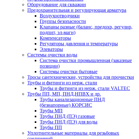
Оборудование для скважин
Предохранительная и регулирующая арматура
Воздухоотводчики
Группы безопасности
Клапаны разные (баланс, предохр, регулир,
подпит, эл-магн)
Компенсаторы
Регуляторы давления и температуры
Элеваторы
Системы очистки воды
Система очистки промышленная (заказные
позиции)
Системы очистки бытовые
Тросы сантехнические, устройства для прочистки
Трубы и фитинги из нерж. стали
Трубы и фитинги из нерж. стали VALTEC
Трубы ПП, МП, ПНД,НПВХ и др.
Трубы канализационные ПНД
(безнапорные) КОРСИС
Трубы МП
Трубы ПНД (ПЭ) газовые
Трубы ПНД (ПЭ) для воды
Трубы ПП
Уплотнительные материалы для резьбовых
соединений