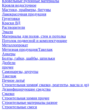
Кровельные рулонные материалы
Кровля водосточное
Мастики, праймеры, битумы
Лакокрасочная продукция
Грунтовки
Краски ВД
Растворители
Эмали
Материалы для полов, стен и потолка
Потолок подвесной и комплектующие
Металлопрокат
Метизная продукция/Такелаж
Анкеры
Болты, гайки, шайбы, шпильки
Дюбели
прочее
Самонарезы, шурупы
Такелаж
Печное литьё
Строительная химия( смазки, реагенты, масла и др)
Дезинфицирующие средства
Смазки
Строительная химия прочее
Строительные материалы разное
Строительные смеси