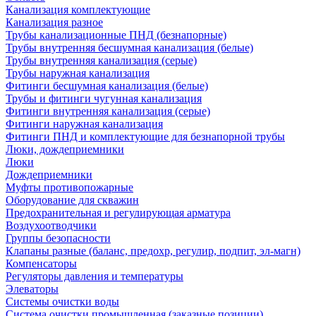
Канализация комплектующие
Канализация разное
Трубы канализационные ПНД (безнапорные)
Трубы внутренняя бесшумная канализация (белые)
Трубы внутренняя канализация (серые)
Трубы наружная канализация
Фитинги бесшумная канализация (белые)
Трубы и фитинги чугунная канализация
Фитинги внутренняя канализация (серые)
Фитинги наружная канализация
Фитинги ПНД и комплектующие для безнапорной трубы
Люки, дождеприемники
Люки
Дождеприемники
Муфты противопожарные
Оборудование для скважин
Предохранительная и регулирующая арматура
Воздухоотводчики
Группы безопасности
Клапаны разные (баланс, предохр, регулир, подпит, эл-магн)
Компенсаторы
Регуляторы давления и температуры
Элеваторы
Системы очистки воды
Система очистки промышленная (заказные позиции)