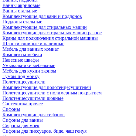
Ванны акриловые
Ванны стальные
Комплектующие для ванн и поддонов
Поддоны стальные
Комплектующие для стиральных машин
Комплектующие для стиральных машин разное
Краны для подключения стиральной машины
Шланги сливные и наливные
Мебель для ванных комнат
Комплекты мебели
Навесные шкафы
Умывальники мебельные
Мебель для кухни эконом
Тумбы под мойку
Полотенцесушители
Комплектующие для полотенцесушителей
Полотенцесушители с полимерным покрытием
Полотенцесушители шовные
Сантехника прочее
Сифоны
Комплектующие для сифонов
Сифоны для ванны
Сифоны для моек
Сифоны для писсуаров, биде, чаш генуя