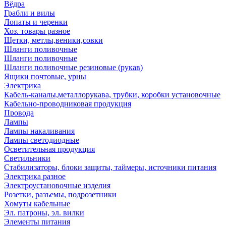
Вёдра
Грабли и вилы
Лопаты и черенки
Хоз. товары разное
Щетки, метлы,веники,совки
Шланги поливочные
Шланги поливочные
Шланги поливочные резиновые (рукав)
Ящики почтовые, урны
Электрика
Кабель-каналы,металлорукава, трубки, коробки установочные
Кабельно-проводниковая продукция
Провода
Лампы
Лампы накаливания
Лампы светодиодные
Осветительная продукция
Светильники
Стабилизаторы, блоки защиты, таймеры, источники питания
Электрика разное
Электроустановочные изделия
Розетки, разъемы, подрозетники
Хомуты кабельные
Эл. патроны, эл. вилки
Элементы питания