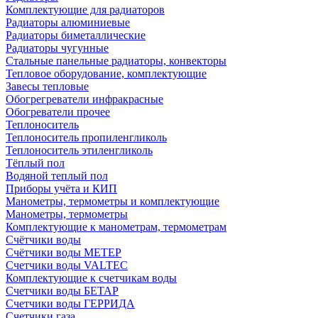
Комплектующие для радиаторов
Радиаторы алюминиевые
Радиаторы биметаллические
Радиаторы чугунные
Стальные панельные радиаторы, конвекторы
Тепловое оборудование, комплектующие
Завесы тепловые
Обогрегреватели инфракрасные
Обогреватели прочее
Теплоноситель
Теплоноситель пропиленгликоль
Теплоноситель этиленгликоль
Тёплый пол
Водяной теплый пол
Приборы учёта и КИП
Манометры, термометры и комплектующие
Манометры, термометры
Комплектующие к манометрам, термометрам
Счётчики воды
Счётчики воды МЕТЕР
Счетчики воды VALTEC
Комплектующие к счетчикам воды
Счетчики воды БЕТАР
Счетчики воды ГЕРРИДА
Счетчики газа