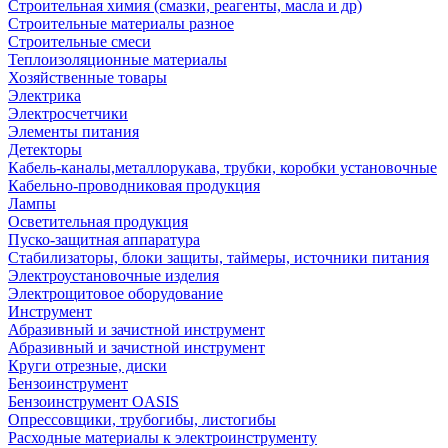
Строительная химия (смазки, реагенты, масла и др)
Строительные материалы разное
Строительные смеси
Теплоизоляционные материалы
Хозяйственные товары
Электрика
Электросчетчики
Элементы питания
Детекторы
Кабель-каналы,металлорукава, трубки, коробки установочные
Кабельно-проводниковая продукция
Лампы
Осветительная продукция
Пуско-защитная аппаратура
Стабилизаторы, блоки защиты, таймеры, источники питания
Электроустановочные изделия
Электрощитовое оборудование
Инструмент
Абразивный и зачистной инструмент
Абразивный и зачистной инструмент
Круги отрезные, диски
Бензоинструмент
Бензоинструмент OASIS
Опрессовщики, трубогибы, листогибы
Расходные материалы к электроинструменту