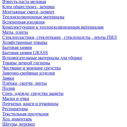
Известь,паста меловая
Клеи общестроит., затирки
Монтажные смеси, цемент
Теплоизоляционные материалы
Вспененная изоляция
Комплектующие к теплоизоляционным материалам
Маты, плиты
Стеклопластики, стеклоткани , стеклохолсты , ленты ПИЛ
Хозяйственные товары
Бытовая химия
Бытовая химия GRASS
Вспомогательные материалы для уборки
Товары личной гигиены
Чистящие и моющие средства
Замочно-скобяные изделия
Замки
Плёнки, скотчи, ленты
Полив
Спец. одежда, средства защиты
Маски и очки
Перчатки, краги и руковицы
Респираторы
Текстильная продукция
Хоз. инвентарь
Шнуры, веревки