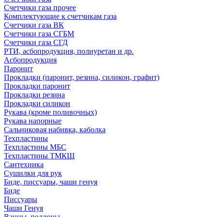
Счетчики газа прочее
Комплектующие к счетчикам газа
Счетчики газа ВК
Счетчики газа СГБМ
Счетчики газа СГД
РТИ, асбопродукция, полиуретан и др.
Асбопродукция
Паронит
Прокладки (паронит, резина, силикон, графит)
Прокладки паронит
Прокладки резина
Прокладки силикон
Рукава (кроме поливочных)
Рукава напорные
Сальниковая набивка, каболка
Техпластины
Техпластины МБС
Техпластины ТМКЩ
Сантехника
Сушилки для рук
Биде, писсуары, чаши генуя
Биде
Писсуары
Чаши Генуя
Ванны, поддоны