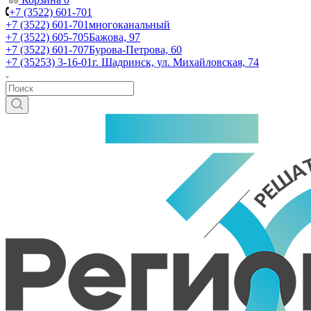
+7 (3522) 601-701
+7 (3522) 601-701
многоканальный
+7 (3522) 605-705
Бажова, 97
+7 (3522) 601-707
Бурова-Петрова, 60
+7 (35253) 3-16-01
г. Шадринск, ул. Михайловская, 74