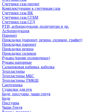
Счетчики газа прочее
Комплектующие к счетчикам газа
Счетчики газа ВК
Счетчики газа СГБМ
Счетчики газа СГД
РТИ, асбопродукция, полиуретан и др.
Асбопродукция
Паронит
Прокладки (паронит, резина, силикон, графит)
Прокладки паронит
Прокладки резина
Прокладки силикон
Рукава (кроме поливочных)
Рукава напорные
Сальниковая набивка, каболка
Техпластины
Техпластины МБС
Техпластины ТМКЩ
Сантехника
Сушилки для рук
Биде, писсуары, чаши генуя
Биде
Писсуары
Чаши Генуя
Ванны, поддоны