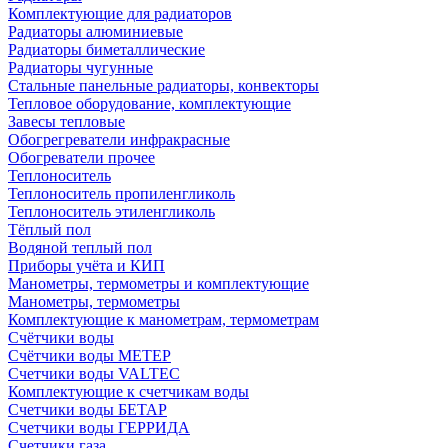
Комплектующие для радиаторов
Радиаторы алюминиевые
Радиаторы биметаллические
Радиаторы чугунные
Стальные панельные радиаторы, конвекторы
Тепловое оборудование, комплектующие
Завесы тепловые
Обогрегреватели инфракрасные
Обогреватели прочее
Теплоноситель
Теплоноситель пропиленгликоль
Теплоноситель этиленгликоль
Тёплый пол
Водяной теплый пол
Приборы учёта и КИП
Манометры, термометры и комплектующие
Манометры, термометры
Комплектующие к манометрам, термометрам
Счётчики воды
Счётчики воды МЕТЕР
Счетчики воды VALTEC
Комплектующие к счетчикам воды
Счетчики воды БЕТАР
Счетчики воды ГЕРРИДА
Счетчики газа