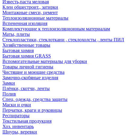
Известь,паста меловая
Клеи общестроит., затирки
Монтажные смеси, цемент
Теплоизоляционные материалы
Вспененная изоляция
Комплектующие к теплоизоляционным материалам
Маты, плиты
Стеклопластики, стеклоткани , стеклохолсты , ленты ПИЛ
Хозяйственные товары
Бытовая химия
Бытовая химия GRASS
Вспомогательные материалы для уборки
Товары личной гигиены
Чистящие и моющие средства
Замочно-скобяные изделия
Замки
Плёнки, скотчи, ленты
Полив
Спец. одежда, средства защиты
Маски и очки
Перчатки, краги и руковицы
Респираторы
Текстильная продукция
Хоз. инвентарь
Шнуры, веревки