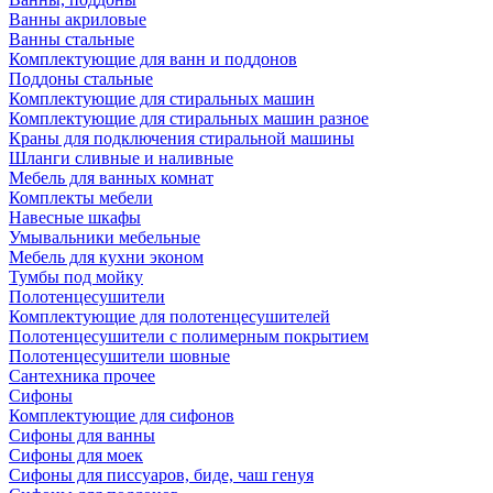
Ванны акриловые
Ванны стальные
Комплектующие для ванн и поддонов
Поддоны стальные
Комплектующие для стиральных машин
Комплектующие для стиральных машин разное
Краны для подключения стиральной машины
Шланги сливные и наливные
Мебель для ванных комнат
Комплекты мебели
Навесные шкафы
Умывальники мебельные
Мебель для кухни эконом
Тумбы под мойку
Полотенцесушители
Комплектующие для полотенцесушителей
Полотенцесушители с полимерным покрытием
Полотенцесушители шовные
Сантехника прочее
Сифоны
Комплектующие для сифонов
Сифоны для ванны
Сифоны для моек
Сифоны для писсуаров, биде, чаш генуя