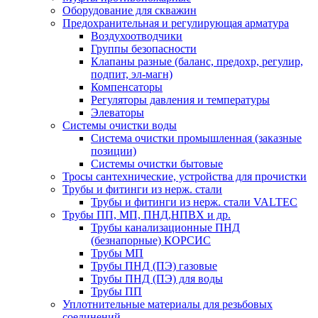
Оборудование для скважин
Предохранительная и регулирующая арматура
Воздухоотводчики
Группы безопасности
Клапаны разные (баланс, предохр, регулир,
подпит, эл-магн)
Компенсаторы
Регуляторы давления и температуры
Элеваторы
Системы очистки воды
Система очистки промышленная (заказные
позиции)
Системы очистки бытовые
Тросы сантехнические, устройства для прочистки
Трубы и фитинги из нерж. стали
Трубы и фитинги из нерж. стали VALTEC
Трубы ПП, МП, ПНД,НПВХ и др.
Трубы канализационные ПНД
(безнапорные) КОРСИС
Трубы МП
Трубы ПНД (ПЭ) газовые
Трубы ПНД (ПЭ) для воды
Трубы ПП
Уплотнительные материалы для резьбовых
соединений