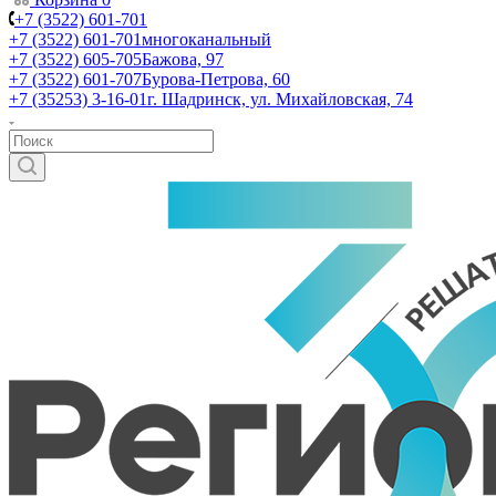
+7 (3522) 601-701
+7 (3522) 601-701
многоканальный
+7 (3522) 605-705
Бажова, 97
+7 (3522) 601-707
Бурова-Петрова, 60
+7 (35253) 3-16-01
г. Шадринск, ул. Михайловская, 74