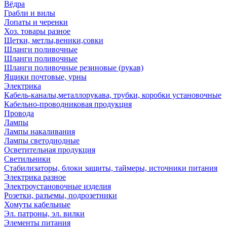
Вёдра
Грабли и вилы
Лопаты и черенки
Хоз. товары разное
Щетки, метлы,веники,совки
Шланги поливочные
Шланги поливочные
Шланги поливочные резиновые (рукав)
Ящики почтовые, урны
Электрика
Кабель-каналы,металлорукава, трубки, коробки установочные
Кабельно-проводниковая продукция
Провода
Лампы
Лампы накаливания
Лампы светодиодные
Осветительная продукция
Светильники
Стабилизаторы, блоки защиты, таймеры, источники питания
Электрика разное
Электроустановочные изделия
Розетки, разъемы, подрозетники
Хомуты кабельные
Эл. патроны, эл. вилки
Элементы питания