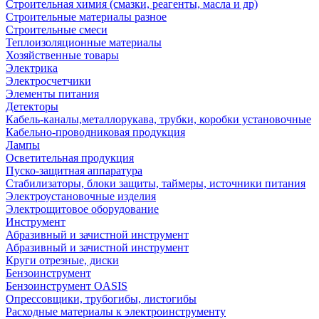
Строительная химия (смазки, реагенты, масла и др)
Строительные материалы разное
Строительные смеси
Теплоизоляционные материалы
Хозяйственные товары
Электрика
Электросчетчики
Элементы питания
Детекторы
Кабель-каналы,металлорукава, трубки, коробки установочные
Кабельно-проводниковая продукция
Лампы
Осветительная продукция
Пуско-защитная аппаратура
Стабилизаторы, блоки защиты, таймеры, источники питания
Электроустановочные изделия
Электрощитовое оборудование
Инструмент
Абразивный и зачистной инструмент
Абразивный и зачистной инструмент
Круги отрезные, диски
Бензоинструмент
Бензоинструмент OASIS
Опрессовщики, трубогибы, листогибы
Расходные материалы к электроинструменту