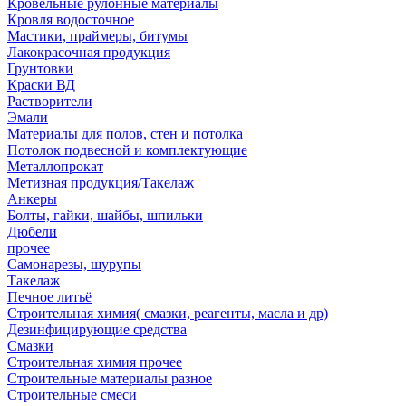
Кровельные рулонные материалы
Кровля водосточное
Мастики, праймеры, битумы
Лакокрасочная продукция
Грунтовки
Краски ВД
Растворители
Эмали
Материалы для полов, стен и потолка
Потолок подвесной и комплектующие
Металлопрокат
Метизная продукция/Такелаж
Анкеры
Болты, гайки, шайбы, шпильки
Дюбели
прочее
Самонарезы, шурупы
Такелаж
Печное литьё
Строительная химия( смазки, реагенты, масла и др)
Дезинфицирующие средства
Смазки
Строительная химия прочее
Строительные материалы разное
Строительные смеси