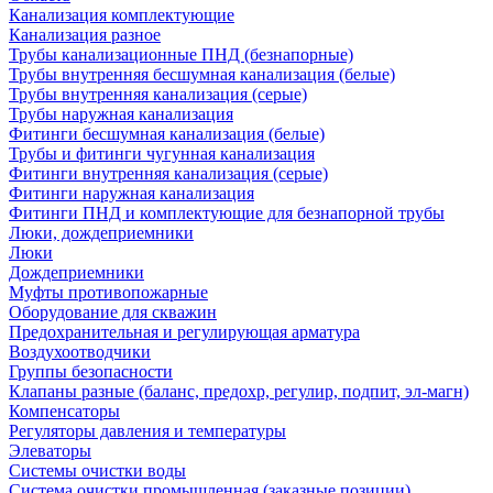
Канализация комплектующие
Канализация разное
Трубы канализационные ПНД (безнапорные)
Трубы внутренняя бесшумная канализация (белые)
Трубы внутренняя канализация (серые)
Трубы наружная канализация
Фитинги бесшумная канализация (белые)
Трубы и фитинги чугунная канализация
Фитинги внутренняя канализация (серые)
Фитинги наружная канализация
Фитинги ПНД и комплектующие для безнапорной трубы
Люки, дождеприемники
Люки
Дождеприемники
Муфты противопожарные
Оборудование для скважин
Предохранительная и регулирующая арматура
Воздухоотводчики
Группы безопасности
Клапаны разные (баланс, предохр, регулир, подпит, эл-магн)
Компенсаторы
Регуляторы давления и температуры
Элеваторы
Системы очистки воды
Система очистки промышленная (заказные позиции)