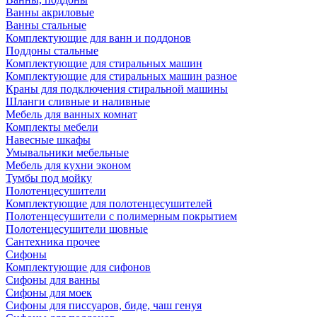
Ванны акриловые
Ванны стальные
Комплектующие для ванн и поддонов
Поддоны стальные
Комплектующие для стиральных машин
Комплектующие для стиральных машин разное
Краны для подключения стиральной машины
Шланги сливные и наливные
Мебель для ванных комнат
Комплекты мебели
Навесные шкафы
Умывальники мебельные
Мебель для кухни эконом
Тумбы под мойку
Полотенцесушители
Комплектующие для полотенцесушителей
Полотенцесушители с полимерным покрытием
Полотенцесушители шовные
Сантехника прочее
Сифоны
Комплектующие для сифонов
Сифоны для ванны
Сифоны для моек
Сифоны для писсуаров, биде, чаш генуя