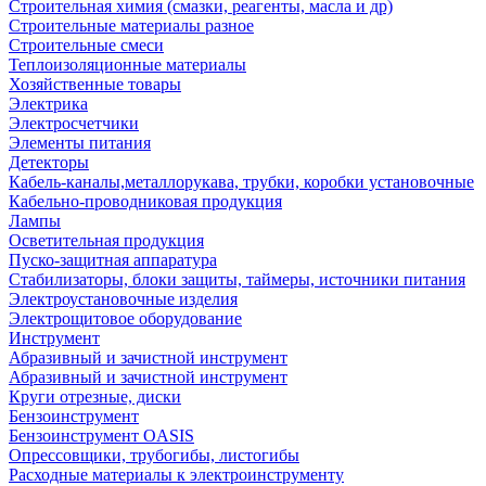
Строительная химия (смазки, реагенты, масла и др)
Строительные материалы разное
Строительные смеси
Теплоизоляционные материалы
Хозяйственные товары
Электрика
Электросчетчики
Элементы питания
Детекторы
Кабель-каналы,металлорукава, трубки, коробки установочные
Кабельно-проводниковая продукция
Лампы
Осветительная продукция
Пуско-защитная аппаратура
Стабилизаторы, блоки защиты, таймеры, источники питания
Электроустановочные изделия
Электрощитовое оборудование
Инструмент
Абразивный и зачистной инструмент
Абразивный и зачистной инструмент
Круги отрезные, диски
Бензоинструмент
Бензоинструмент OASIS
Опрессовщики, трубогибы, листогибы
Расходные материалы к электроинструменту