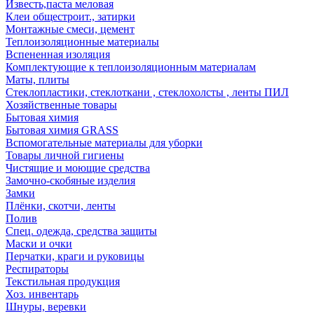
Известь,паста меловая
Клеи общестроит., затирки
Монтажные смеси, цемент
Теплоизоляционные материалы
Вспененная изоляция
Комплектующие к теплоизоляционным материалам
Маты, плиты
Стеклопластики, стеклоткани , стеклохолсты , ленты ПИЛ
Хозяйственные товары
Бытовая химия
Бытовая химия GRASS
Вспомогательные материалы для уборки
Товары личной гигиены
Чистящие и моющие средства
Замочно-скобяные изделия
Замки
Плёнки, скотчи, ленты
Полив
Спец. одежда, средства защиты
Маски и очки
Перчатки, краги и руковицы
Респираторы
Текстильная продукция
Хоз. инвентарь
Шнуры, веревки