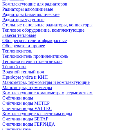
Комплектующие для радиаторов
Радиаторы алюминиевые
Радиаторы биметаллические
Радиаторы чугунные
Стальные панельные радиаторы, конвекторы
Тепловое оборудование, комплектующие
Завесы тепловые
Обогрегреватели инфракрасные
Обогреватели прочее
Теплоноситель
Теплоноситель пропиленгликоль
Теплоноситель этиленгликоль
Тёплый пол
Водяной теплый пол
Приборы учёта и КИП
Манометры, термометры и комплектующие
Манометры, термометры
Комплектующие к манометрам, термометрам
Счётчики воды
Счётчики воды МЕТЕР
Счетчики воды VALTEC
Комплектующие к счетчикам воды
Счетчики воды БЕТАР
Счетчики воды ГЕРРИДА
Счетчики газа