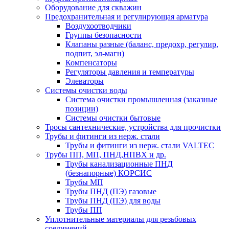
Оборудование для скважин
Предохранительная и регулирующая арматура
Воздухоотводчики
Группы безопасности
Клапаны разные (баланс, предохр, регулир,
подпит, эл-магн)
Компенсаторы
Регуляторы давления и температуры
Элеваторы
Системы очистки воды
Система очистки промышленная (заказные
позиции)
Системы очистки бытовые
Тросы сантехнические, устройства для прочистки
Трубы и фитинги из нерж. стали
Трубы и фитинги из нерж. стали VALTEC
Трубы ПП, МП, ПНД,НПВХ и др.
Трубы канализационные ПНД
(безнапорные) КОРСИС
Трубы МП
Трубы ПНД (ПЭ) газовые
Трубы ПНД (ПЭ) для воды
Трубы ПП
Уплотнительные материалы для резьбовых
соединений