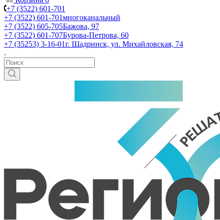
+7 (3522) 601-701
+7 (3522) 601-701
многоканальный
+7 (3522) 605-705
Бажова, 97
+7 (3522) 601-707
Бурова-Петрова, 60
+7 (35253) 3-16-01
г. Шадринск, ул. Михайловская, 74