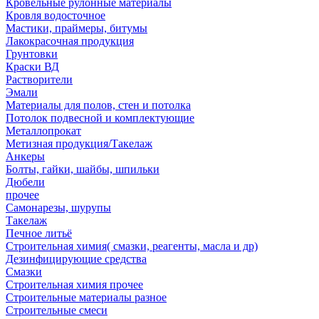
Кровельные рулонные материалы
Кровля водосточное
Мастики, праймеры, битумы
Лакокрасочная продукция
Грунтовки
Краски ВД
Растворители
Эмали
Материалы для полов, стен и потолка
Потолок подвесной и комплектующие
Металлопрокат
Метизная продукция/Такелаж
Анкеры
Болты, гайки, шайбы, шпильки
Дюбели
прочее
Самонарезы, шурупы
Такелаж
Печное литьё
Строительная химия( смазки, реагенты, масла и др)
Дезинфицирующие средства
Смазки
Строительная химия прочее
Строительные материалы разное
Строительные смеси