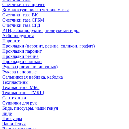
Счетчики газа прочее
Комплектующие к счетчикам газа
Счетчики газа ВК
Счетчики газа СГБМ
Счетчики газа СГД
РТИ, асбопродукция, полиуретан и др.
Асбопродукция
Паронит
Прокладки (паронит, резина, силикон, графит)
Прокладки паронит
Прокладки резина
Прокладки силикон
Рукава (кроме поливочных)
Рукава напорные
Сальниковая набивка, каболка
Техпластины
Техпластины МБС
Техпластины ТМКЩ
Сантехника
Сушилки для рук
Биде, писсуары, чаши генуя
Биде
Писсуары
Чаши Генуя
Ванны, поддоны