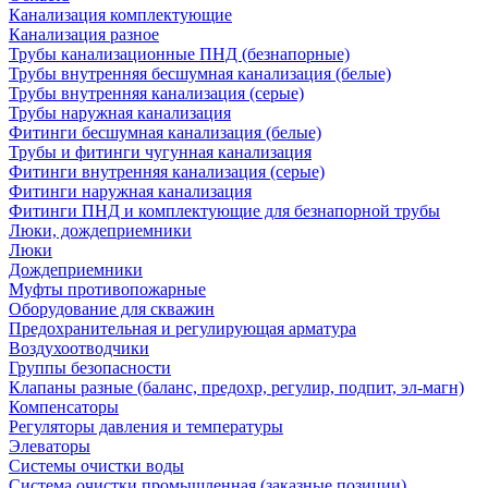
Канализация комплектующие
Канализация разное
Трубы канализационные ПНД (безнапорные)
Трубы внутренняя бесшумная канализация (белые)
Трубы внутренняя канализация (серые)
Трубы наружная канализация
Фитинги бесшумная канализация (белые)
Трубы и фитинги чугунная канализация
Фитинги внутренняя канализация (серые)
Фитинги наружная канализация
Фитинги ПНД и комплектующие для безнапорной трубы
Люки, дождеприемники
Люки
Дождеприемники
Муфты противопожарные
Оборудование для скважин
Предохранительная и регулирующая арматура
Воздухоотводчики
Группы безопасности
Клапаны разные (баланс, предохр, регулир, подпит, эл-магн)
Компенсаторы
Регуляторы давления и температуры
Элеваторы
Системы очистки воды
Система очистки промышленная (заказные позиции)