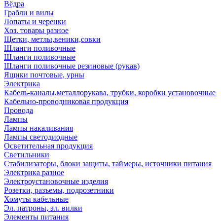
Вёдра
Грабли и вилы
Лопаты и черенки
Хоз. товары разное
Щетки, метлы,веники,совки
Шланги поливочные
Шланги поливочные
Шланги поливочные резиновые (рукав)
Ящики почтовые, урны
Электрика
Кабель-каналы,металлорукава, трубки, коробки установочные
Кабельно-проводниковая продукция
Провода
Лампы
Лампы накаливания
Лампы светодиодные
Осветительная продукция
Светильники
Стабилизаторы, блоки защиты, таймеры, источники питания
Электрика разное
Электроустановочные изделия
Розетки, разъемы, подрозетники
Хомуты кабельные
Эл. патроны, эл. вилки
Элементы питания