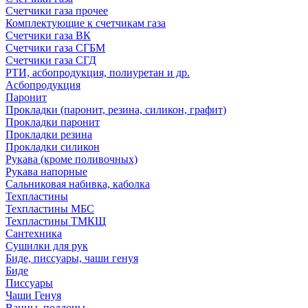
Счетчики газа прочее
Комплектующие к счетчикам газа
Счетчики газа ВК
Счетчики газа СГБМ
Счетчики газа СГД
РТИ, асбопродукция, полиуретан и др.
Асбопродукция
Паронит
Прокладки (паронит, резина, силикон, графит)
Прокладки паронит
Прокладки резина
Прокладки силикон
Рукава (кроме поливочных)
Рукава напорные
Сальниковая набивка, каболка
Техпластины
Техпластины МБС
Техпластины ТМКЩ
Сантехника
Сушилки для рук
Биде, писсуары, чаши генуя
Биде
Писсуары
Чаши Генуя
Ванны, поддоны