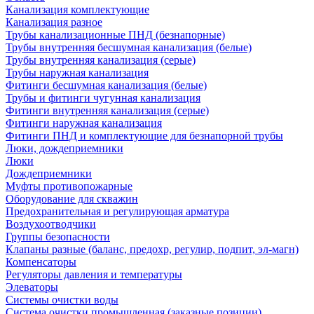
Канализация комплектующие
Канализация разное
Трубы канализационные ПНД (безнапорные)
Трубы внутренняя бесшумная канализация (белые)
Трубы внутренняя канализация (серые)
Трубы наружная канализация
Фитинги бесшумная канализация (белые)
Трубы и фитинги чугунная канализация
Фитинги внутренняя канализация (серые)
Фитинги наружная канализация
Фитинги ПНД и комплектующие для безнапорной трубы
Люки, дождеприемники
Люки
Дождеприемники
Муфты противопожарные
Оборудование для скважин
Предохранительная и регулирующая арматура
Воздухоотводчики
Группы безопасности
Клапаны разные (баланс, предохр, регулир, подпит, эл-магн)
Компенсаторы
Регуляторы давления и температуры
Элеваторы
Системы очистки воды
Система очистки промышленная (заказные позиции)