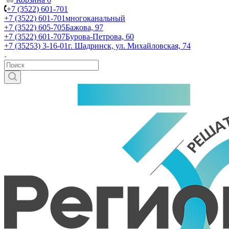
+7 (3522) 601-701
+7 (3522) 601-701
многоканальный
+7 (3522) 605-705
Бажова, 97
+7 (3522) 601-707
Бурова-Петрова, 60
+7 (35253) 3-16-01
г. Шадринск, ул. Михайловская, 74