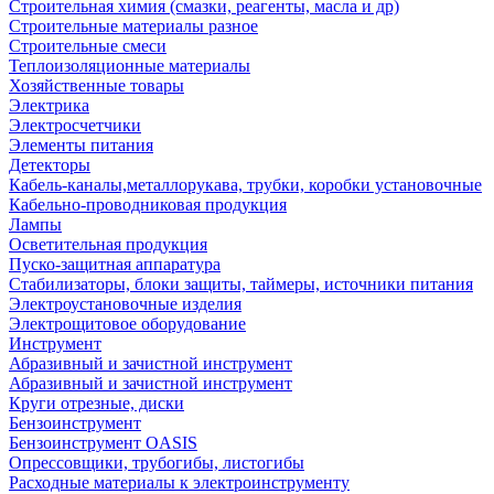
Строительная химия (смазки, реагенты, масла и др)
Строительные материалы разное
Строительные смеси
Теплоизоляционные материалы
Хозяйственные товары
Электрика
Электросчетчики
Элементы питания
Детекторы
Кабель-каналы,металлорукава, трубки, коробки установочные
Кабельно-проводниковая продукция
Лампы
Осветительная продукция
Пуско-защитная аппаратура
Стабилизаторы, блоки защиты, таймеры, источники питания
Электроустановочные изделия
Электрощитовое оборудование
Инструмент
Абразивный и зачистной инструмент
Абразивный и зачистной инструмент
Круги отрезные, диски
Бензоинструмент
Бензоинструмент OASIS
Опрессовщики, трубогибы, листогибы
Расходные материалы к электроинструменту