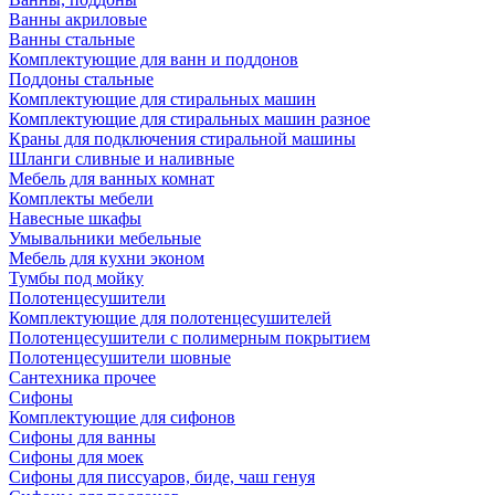
Ванны акриловые
Ванны стальные
Комплектующие для ванн и поддонов
Поддоны стальные
Комплектующие для стиральных машин
Комплектующие для стиральных машин разное
Краны для подключения стиральной машины
Шланги сливные и наливные
Мебель для ванных комнат
Комплекты мебели
Навесные шкафы
Умывальники мебельные
Мебель для кухни эконом
Тумбы под мойку
Полотенцесушители
Комплектующие для полотенцесушителей
Полотенцесушители с полимерным покрытием
Полотенцесушители шовные
Сантехника прочее
Сифоны
Комплектующие для сифонов
Сифоны для ванны
Сифоны для моек
Сифоны для писсуаров, биде, чаш генуя