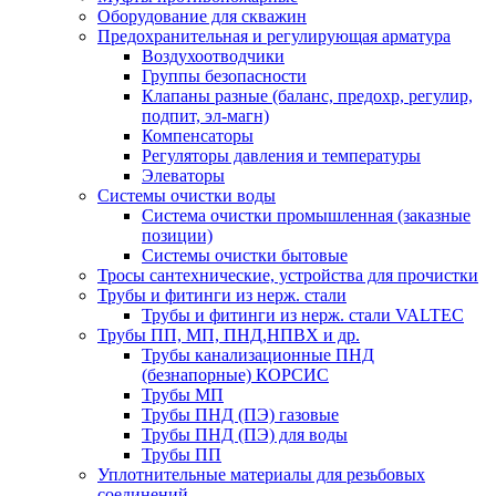
Оборудование для скважин
Предохранительная и регулирующая арматура
Воздухоотводчики
Группы безопасности
Клапаны разные (баланс, предохр, регулир,
подпит, эл-магн)
Компенсаторы
Регуляторы давления и температуры
Элеваторы
Системы очистки воды
Система очистки промышленная (заказные
позиции)
Системы очистки бытовые
Тросы сантехнические, устройства для прочистки
Трубы и фитинги из нерж. стали
Трубы и фитинги из нерж. стали VALTEC
Трубы ПП, МП, ПНД,НПВХ и др.
Трубы канализационные ПНД
(безнапорные) КОРСИС
Трубы МП
Трубы ПНД (ПЭ) газовые
Трубы ПНД (ПЭ) для воды
Трубы ПП
Уплотнительные материалы для резьбовых
соединений