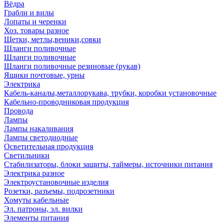
Вёдра
Грабли и вилы
Лопаты и черенки
Хоз. товары разное
Щетки, метлы,веники,совки
Шланги поливочные
Шланги поливочные
Шланги поливочные резиновые (рукав)
Ящики почтовые, урны
Электрика
Кабель-каналы,металлорукава, трубки, коробки установочные
Кабельно-проводниковая продукция
Провода
Лампы
Лампы накаливания
Лампы светодиодные
Осветительная продукция
Светильники
Стабилизаторы, блоки защиты, таймеры, источники питания
Электрика разное
Электроустановочные изделия
Розетки, разъемы, подрозетники
Хомуты кабельные
Эл. патроны, эл. вилки
Элементы питания