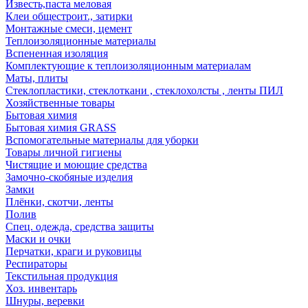
Известь,паста меловая
Клеи общестроит., затирки
Монтажные смеси, цемент
Теплоизоляционные материалы
Вспененная изоляция
Комплектующие к теплоизоляционным материалам
Маты, плиты
Стеклопластики, стеклоткани , стеклохолсты , ленты ПИЛ
Хозяйственные товары
Бытовая химия
Бытовая химия GRASS
Вспомогательные материалы для уборки
Товары личной гигиены
Чистящие и моющие средства
Замочно-скобяные изделия
Замки
Плёнки, скотчи, ленты
Полив
Спец. одежда, средства защиты
Маски и очки
Перчатки, краги и руковицы
Респираторы
Текстильная продукция
Хоз. инвентарь
Шнуры, веревки