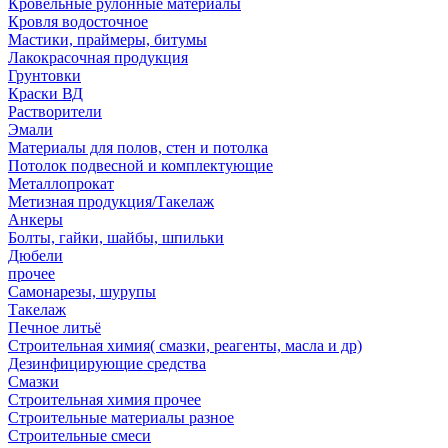
Кровельные рулонные материалы
Кровля водосточное
Мастики, праймеры, битумы
Лакокрасочная продукция
Грунтовки
Краски ВД
Растворители
Эмали
Материалы для полов, стен и потолка
Потолок подвесной и комплектующие
Металлопрокат
Метизная продукция/Такелаж
Анкеры
Болты, гайки, шайбы, шпильки
Дюбели
прочее
Самонарезы, шурупы
Такелаж
Печное литьё
Строительная химия( смазки, реагенты, масла и др)
Дезинфицирующие средства
Смазки
Строительная химия прочее
Строительные материалы разное
Строительные смеси