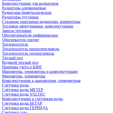
Комплектующие для радиаторов
Радиаторы алюминиевые
Радиаторы биметаллические
Радиаторы чугунные
Стальные панельные радиаторы, конвекторы
Тепловое оборудование, комплектующие
Завесы тепловые
Обогрегреватели инфракрасные
Обогреватели прочее
Теплоноситель
Теплоноситель пропиленгликоль
Теплоноситель этиленгликоль
Тёплый пол
Водяной теплый пол
Приборы учёта и КИП
Манометры, термометры и комплектующие
Манометры, термометры
Комплектующие к манометрам, термометрам
Счётчики воды
Счётчики воды МЕТЕР
Счетчики воды VALTEC
Комплектующие к счетчикам воды
Счетчики воды БЕТАР
Счетчики воды ГЕРРИДА
Счетчики газа