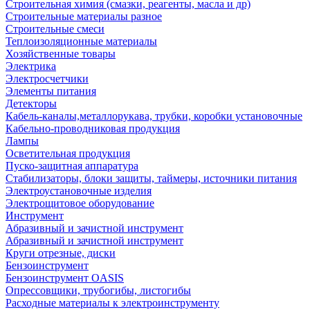
Строительная химия (смазки, реагенты, масла и др)
Строительные материалы разное
Строительные смеси
Теплоизоляционные материалы
Хозяйственные товары
Электрика
Электросчетчики
Элементы питания
Детекторы
Кабель-каналы,металлорукава, трубки, коробки установочные
Кабельно-проводниковая продукция
Лампы
Осветительная продукция
Пуско-защитная аппаратура
Стабилизаторы, блоки защиты, таймеры, источники питания
Электроустановочные изделия
Электрощитовое оборудование
Инструмент
Абразивный и зачистной инструмент
Абразивный и зачистной инструмент
Круги отрезные, диски
Бензоинструмент
Бензоинструмент OASIS
Опрессовщики, трубогибы, листогибы
Расходные материалы к электроинструменту