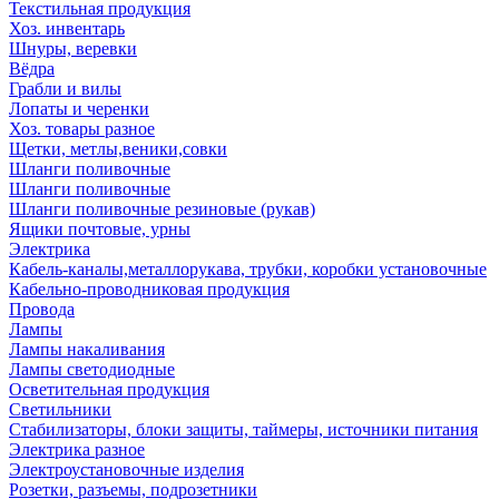
Текстильная продукция
Хоз. инвентарь
Шнуры, веревки
Вёдра
Грабли и вилы
Лопаты и черенки
Хоз. товары разное
Щетки, метлы,веники,совки
Шланги поливочные
Шланги поливочные
Шланги поливочные резиновые (рукав)
Ящики почтовые, урны
Электрика
Кабель-каналы,металлорукава, трубки, коробки установочные
Кабельно-проводниковая продукция
Провода
Лампы
Лампы накаливания
Лампы светодиодные
Осветительная продукция
Светильники
Стабилизаторы, блоки защиты, таймеры, источники питания
Электрика разное
Электроустановочные изделия
Розетки, разъемы, подрозетники