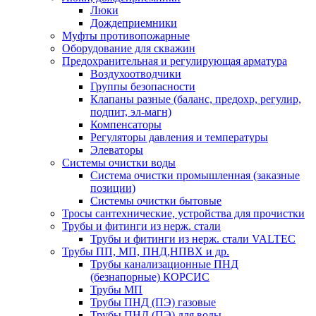
Люки
Дождеприемники
Муфты противопожарные
Оборудование для скважин
Предохранительная и регулирующая арматура
Воздухоотводчики
Группы безопасности
Клапаны разные (баланс, предохр, регулир,
подпит, эл-магн)
Компенсаторы
Регуляторы давления и температуры
Элеваторы
Системы очистки воды
Система очистки промышленная (заказные
позиции)
Системы очистки бытовые
Тросы сантехнические, устройства для прочистки
Трубы и фитинги из нерж. стали
Трубы и фитинги из нерж. стали VALTEC
Трубы ПП, МП, ПНД,НПВХ и др.
Трубы канализационные ПНД
(безнапорные) КОРСИС
Трубы МП
Трубы ПНД (ПЭ) газовые
Трубы ПНД (ПЭ) для воды