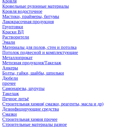
Кровля
Кровельные рулонные материалы
Кровля водосточное
Мастики, праймеры, битумы
Лакокрасочная продукция
Грунтовки
Краски ВД
Растворители
Эмали
Материалы для полов, стен и потолка
Потолок подвесной и комплектующие
Металлопрокат
Метизная продукция/Такелаж
Анкеры
Болты, гайки, шайбы, шпильки
Дюбели
прочее
Самонарезы, шурупы
Такелаж
Печное литьё
Строительная химия( смазки, реагенты, масла и др)
Дезинфицирующие средства
Смазки
Строительная химия прочее
Строительные материалы разное