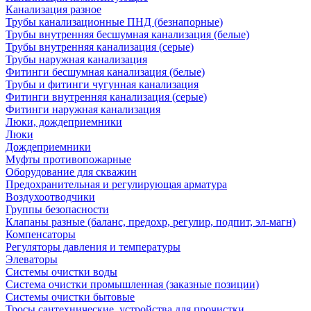
Канализация разное
Трубы канализационные ПНД (безнапорные)
Трубы внутренняя бесшумная канализация (белые)
Трубы внутренняя канализация (серые)
Трубы наружная канализация
Фитинги бесшумная канализация (белые)
Трубы и фитинги чугунная канализация
Фитинги внутренняя канализация (серые)
Фитинги наружная канализация
Люки, дождеприемники
Люки
Дождеприемники
Муфты противопожарные
Оборудование для скважин
Предохранительная и регулирующая арматура
Воздухоотводчики
Группы безопасности
Клапаны разные (баланс, предохр, регулир, подпит, эл-магн)
Компенсаторы
Регуляторы давления и температуры
Элеваторы
Системы очистки воды
Система очистки промышленная (заказные позиции)
Системы очистки бытовые
Тросы сантехнические, устройства для прочистки