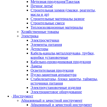
Метизная продукция/Такелаж
Печное литьё
Строительная химия (смазки, реагенты,
масла и др)
Строительные материалы разное
Строительные смеси
Теплоизоляционные материалы
Хозяйственные товары
Электрика
Электросчетчики
Элементы питания
Детекторы
Кабель-каналы,металлорукава, трубки,
коробки установочные
Кабельно-проводниковая продукция
Лампы
Осветительная продукция
Пуско-защитная аппаратура
Стабилизаторы, блоки защиты, таймеры,
источники питания
Электроустановочные изделия
Электрощитовое оборудование
Инструмент
Абразивный и зачистной инструмент
Абразивный и зачистной инструмент