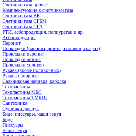
Счетчики газа прочее
Комплектующие к счетчикам газа
Счетчики газа ВК
Счетчики газа СГБМ
Счетчики газа СГД
РТИ, асбопродукция, полиуретан и др.
Асбопродукция
Паронит
Прокладки (паронит, резина, силикон, графит)
Прокладки паронит
Прокладки резина
Прокладки силикон
Рукава (кроме поливочных)
Рукава напорные
Сальниковая набивка, каболка
Техпластины
Техпластины МБС
Техпластины ТМКЩ
Сантехника
Сушилки для рук
Биде, писсуары, чаши генуя
Биде
Писсуары
Чаши Генуя
Ванны, поддоны