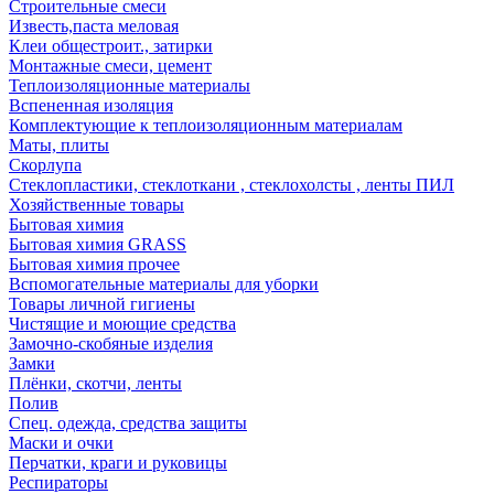
Строительные смеси
Известь,паста меловая
Клеи общестроит., затирки
Монтажные смеси, цемент
Теплоизоляционные материалы
Вспененная изоляция
Комплектующие к теплоизоляционным материалам
Маты, плиты
Скорлупа
Стеклопластики, стеклоткани , стеклохолсты , ленты ПИЛ
Хозяйственные товары
Бытовая химия
Бытовая химия GRASS
Бытовая химия прочее
Вспомогательные материалы для уборки
Товары личной гигиены
Чистящие и моющие средства
Замочно-скобяные изделия
Замки
Плёнки, скотчи, ленты
Полив
Спец. одежда, средства защиты
Маски и очки
Перчатки, краги и руковицы
Респираторы