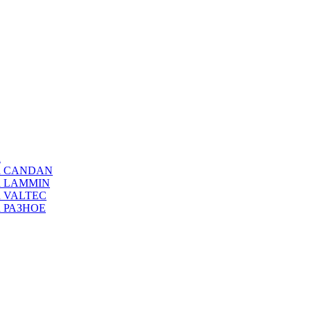
а
ода CANDAN
да LAMMIN
да VALTEC
да РАЗНОЕ