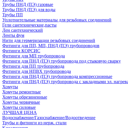
Трубы ПНД (ПЭ) газовые
Трубы ПНД (ПЭ) для воды
Трубы ПП
Уплотнительные материалы для резьбовых соединений
Гели сантехнические,пасты
Лен сантехнический
Ленты фум
Нити для гермеризации резьбовых соединений
Фитинги для ПП, МП, ПНД (ПЭ) трубопроводов
Фитинги КОРСИС
Фитинги для МП трубопровода
Фитинги для ПНД (ПЭ) трубопровода под стыковую сварку
Фитинги для ПП трубопровода
Фитинги для НПВХ трубопровода
Фитинги для ПНД (ПЭ) трубопровода компрессионные
Фитинги для ПНД (ПЭ) трубопровода с закладными эл. нагрев
Хомуты
Хомуты ремонтные
Хомуты обрезиненные
Хомуты червячные
Хомуты силовые
ЛУЧШАЯ ЦЕНА
Водоснабжение/Газоснабжение/Водоотведение
Трубы и фитинги из нерж. стали
Канализация