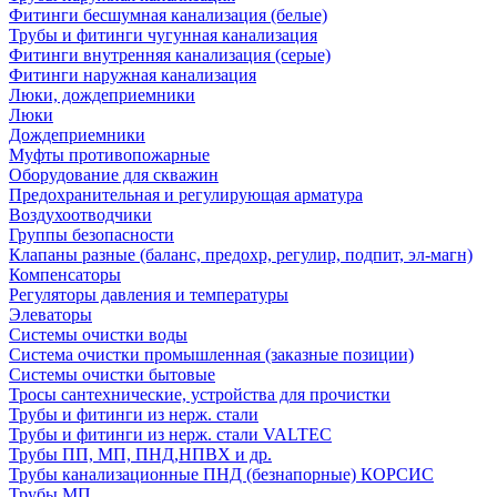
Фитинги бесшумная канализация (белые)
Трубы и фитинги чугунная канализация
Фитинги внутренняя канализация (серые)
Фитинги наружная канализация
Люки, дождеприемники
Люки
Дождеприемники
Муфты противопожарные
Оборудование для скважин
Предохранительная и регулирующая арматура
Воздухоотводчики
Группы безопасности
Клапаны разные (баланс, предохр, регулир, подпит, эл-магн)
Компенсаторы
Регуляторы давления и температуры
Элеваторы
Системы очистки воды
Система очистки промышленная (заказные позиции)
Системы очистки бытовые
Тросы сантехнические, устройства для прочистки
Трубы и фитинги из нерж. стали
Трубы и фитинги из нерж. стали VALTEC
Трубы ПП, МП, ПНД,НПВХ и др.
Трубы канализационные ПНД (безнапорные) КОРСИС
Трубы МП