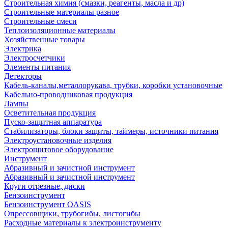
Строительная химия (смазки, реагенты, масла и др)
Строительные материалы разное
Строительные смеси
Теплоизоляционные материалы
Хозяйственные товары
Электрика
Электросчетчики
Элементы питания
Детекторы
Кабель-каналы,металлорукава, трубки, коробки установочные
Кабельно-проводниковая продукция
Лампы
Осветительная продукция
Пуско-защитная аппаратура
Стабилизаторы, блоки защиты, таймеры, источники питания
Электроустановочные изделия
Электрощитовое оборудование
Инструмент
Абразивный и зачистной инструмент
Абразивный и зачистной инструмент
Круги отрезные, диски
Бензоинструмент
Бензоинструмент OASIS
Опрессовщики, трубогибы, листогибы
Расходные материалы к электроинструменту