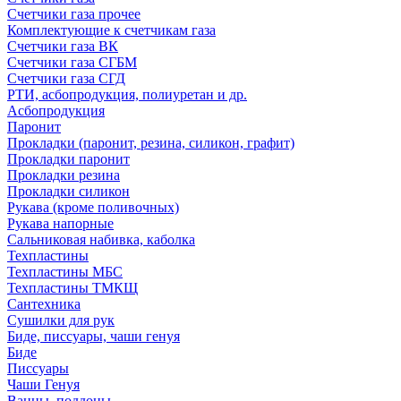
Счетчики газа прочее
Комплектующие к счетчикам газа
Счетчики газа ВК
Счетчики газа СГБМ
Счетчики газа СГД
РТИ, асбопродукция, полиуретан и др.
Асбопродукция
Паронит
Прокладки (паронит, резина, силикон, графит)
Прокладки паронит
Прокладки резина
Прокладки силикон
Рукава (кроме поливочных)
Рукава напорные
Сальниковая набивка, каболка
Техпластины
Техпластины МБС
Техпластины ТМКЩ
Сантехника
Сушилки для рук
Биде, писсуары, чаши генуя
Биде
Писсуары
Чаши Генуя
Ванны, поддоны