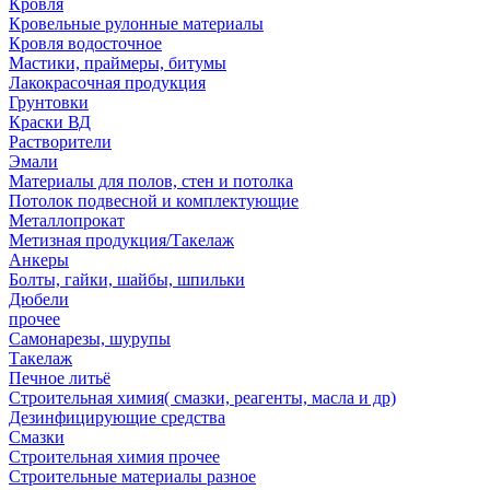
Кровля
Кровельные рулонные материалы
Кровля водосточное
Мастики, праймеры, битумы
Лакокрасочная продукция
Грунтовки
Краски ВД
Растворители
Эмали
Материалы для полов, стен и потолка
Потолок подвесной и комплектующие
Металлопрокат
Метизная продукция/Такелаж
Анкеры
Болты, гайки, шайбы, шпильки
Дюбели
прочее
Самонарезы, шурупы
Такелаж
Печное литьё
Строительная химия( смазки, реагенты, масла и др)
Дезинфицирующие средства
Смазки
Строительная химия прочее
Строительные материалы разное