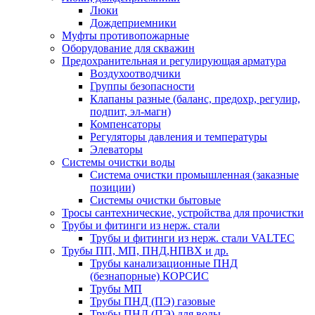
Люки
Дождеприемники
Муфты противопожарные
Оборудование для скважин
Предохранительная и регулирующая арматура
Воздухоотводчики
Группы безопасности
Клапаны разные (баланс, предохр, регулир,
подпит, эл-магн)
Компенсаторы
Регуляторы давления и температуры
Элеваторы
Системы очистки воды
Система очистки промышленная (заказные
позиции)
Системы очистки бытовые
Тросы сантехнические, устройства для прочистки
Трубы и фитинги из нерж. стали
Трубы и фитинги из нерж. стали VALTEC
Трубы ПП, МП, ПНД,НПВХ и др.
Трубы канализационные ПНД
(безнапорные) КОРСИС
Трубы МП
Трубы ПНД (ПЭ) газовые
Трубы ПНД (ПЭ) для воды