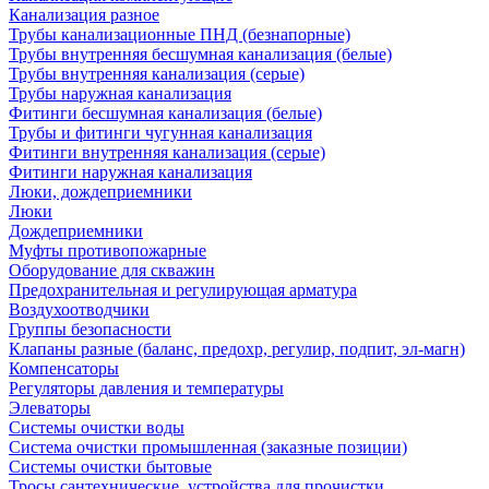
Канализация разное
Трубы канализационные ПНД (безнапорные)
Трубы внутренняя бесшумная канализация (белые)
Трубы внутренняя канализация (серые)
Трубы наружная канализация
Фитинги бесшумная канализация (белые)
Трубы и фитинги чугунная канализация
Фитинги внутренняя канализация (серые)
Фитинги наружная канализация
Люки, дождеприемники
Люки
Дождеприемники
Муфты противопожарные
Оборудование для скважин
Предохранительная и регулирующая арматура
Воздухоотводчики
Группы безопасности
Клапаны разные (баланс, предохр, регулир, подпит, эл-магн)
Компенсаторы
Регуляторы давления и температуры
Элеваторы
Системы очистки воды
Система очистки промышленная (заказные позиции)
Системы очистки бытовые
Тросы сантехнические, устройства для прочистки