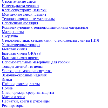
Строительные смеси
Известь,паста меловая
Клеи общестроит., затирки
Монтажные смеси, цемент
Теплоизоляционные материалы
Вспененная изоляция
Комплектующие к теплоизоляционным материалам
Маты, плиты
Скорлупа
Стеклопластики, стеклоткани , стеклохолсты , ленты ПИЛ
Хозяйственные товары
Бытовая химия
Бытовая химия GRASS
Бытовая химия прочее
Вспомогательные материалы для уборки
Товары личной гигиены
Чистящие и моющие средства
Замочно-скобяные изделия
Замки
Плёнки, скотчи, ленты
Полив
Спец. одежда, средства защиты
Маски и очки
Перчатки, краги и руковицы
Респираторы