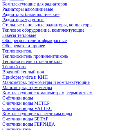
Комплектующие для радиаторов
Радиаторы алюминиевые
Радиаторы биметаллические
Радиаторы чугунные
Стальные панельные радиаторы, конвекторы
Тепловое оборудование, комплектующие
Завесы тепловые
Обогрегреватели инфракрасные
Обогреватели прочее
Теплоноситель
Теплоноситель пропиленгликоль
Теплоноситель этиленгликоль
Тёплый пол
Водяной теплый пол
Приборы учёта и КИП
Манометры, термометры и комплектующие
Манометры, термометры
Комплектующие к манометрам, термометрам
Счётчики воды
Счётчики воды МЕТЕР
Счетчики воды VALTEC
Комплектующие к счетчикам воды
Счетчики воды БЕТАР
Счетчики воды ГЕРРИДА
Счетчики газа