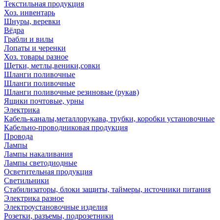
Текстильная продукция
Хоз. инвентарь
Шнуры, веревки
Вёдра
Грабли и вилы
Лопаты и черенки
Хоз. товары разное
Щетки, метлы,веники,совки
Шланги поливочные
Шланги поливочные
Шланги поливочные резиновые (рукав)
Ящики почтовые, урны
Электрика
Кабель-каналы,металлорукава, трубки, коробки установочные
Кабельно-проводниковая продукция
Провода
Лампы
Лампы накаливания
Лампы светодиодные
Осветительная продукция
Светильники
Стабилизаторы, блоки защиты, таймеры, источники питания
Электрика разное
Электроустановочные изделия
Розетки, разъемы, подрозетники