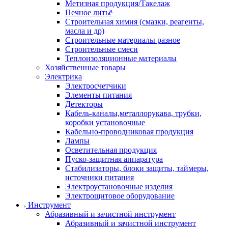
Метизная продукция/Такелаж
Печное литьё
Строительная химия (смазки, реагенты,
масла и др)
Строительные материалы разное
Строительные смеси
Теплоизоляционные материалы
Хозяйственные товары
Электрика
Электросчетчики
Элементы питания
Детекторы
Кабель-каналы,металлорукава, трубки,
коробки установочные
Кабельно-проводниковая продукция
Лампы
Осветительная продукция
Пуско-защитная аппаратура
Стабилизаторы, блоки защиты, таймеры,
источники питания
Электроустановочные изделия
Электрощитовое оборудование
Инструмент
Абразивный и зачистной инструмент
Абразивный и зачистной инструмент