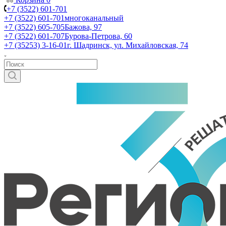
+7 (3522) 601-701
+7 (3522) 601-701
многоканальный
+7 (3522) 605-705
Бажова, 97
+7 (3522) 601-707
Бурова-Петрова, 60
+7 (35253) 3-16-01
г. Шадринск, ул. Михайловская, 74