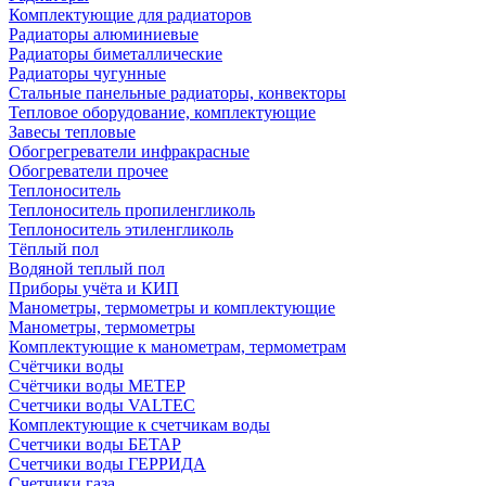
Комплектующие для радиаторов
Радиаторы алюминиевые
Радиаторы биметаллические
Радиаторы чугунные
Стальные панельные радиаторы, конвекторы
Тепловое оборудование, комплектующие
Завесы тепловые
Обогрегреватели инфракрасные
Обогреватели прочее
Теплоноситель
Теплоноситель пропиленгликоль
Теплоноситель этиленгликоль
Тёплый пол
Водяной теплый пол
Приборы учёта и КИП
Манометры, термометры и комплектующие
Манометры, термометры
Комплектующие к манометрам, термометрам
Счётчики воды
Счётчики воды МЕТЕР
Счетчики воды VALTEC
Комплектующие к счетчикам воды
Счетчики воды БЕТАР
Счетчики воды ГЕРРИДА
Счетчики газа