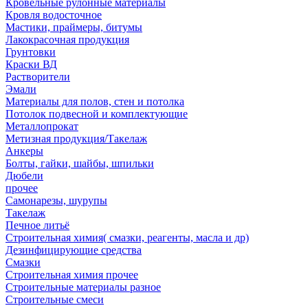
Кровельные рулонные материалы
Кровля водосточное
Мастики, праймеры, битумы
Лакокрасочная продукция
Грунтовки
Краски ВД
Растворители
Эмали
Материалы для полов, стен и потолка
Потолок подвесной и комплектующие
Металлопрокат
Метизная продукция/Такелаж
Анкеры
Болты, гайки, шайбы, шпильки
Дюбели
прочее
Самонарезы, шурупы
Такелаж
Печное литьё
Строительная химия( смазки, реагенты, масла и др)
Дезинфицирующие средства
Смазки
Строительная химия прочее
Строительные материалы разное
Строительные смеси