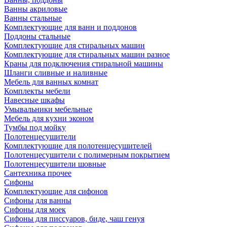
Ванны акриловые
Ванны стальные
Комплектующие для ванн и поддонов
Поддоны стальные
Комплектующие для стиральных машин
Комплектующие для стиральных машин разное
Краны для подключения стиральной машины
Шланги сливные и наливные
Мебель для ванных комнат
Комплекты мебели
Навесные шкафы
Умывальники мебельные
Мебель для кухни эконом
Тумбы под мойку
Полотенцесушители
Комплектующие для полотенцесушителей
Полотенцесушители с полимерным покрытием
Полотенцесушители шовные
Сантехника прочее
Сифоны
Комплектующие для сифонов
Сифоны для ванны
Сифоны для моек
Сифоны для писсуаров, биде, чаш генуя