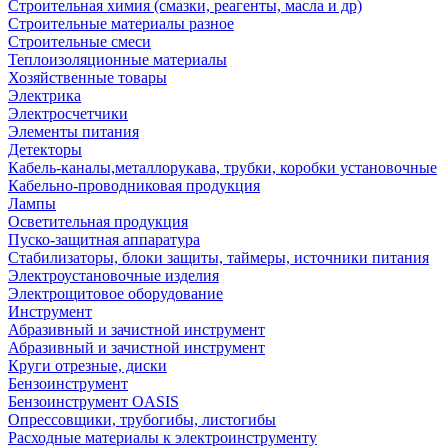
Строительная химия (смазки, реагенты, масла и др)
Строительные материалы разное
Строительные смеси
Теплоизоляционные материалы
Хозяйственные товары
Электрика
Электросчетчики
Элементы питания
Детекторы
Кабель-каналы,металлорукава, трубки, коробки установочные
Кабельно-проводниковая продукция
Лампы
Осветительная продукция
Пуско-защитная аппаратура
Стабилизаторы, блоки защиты, таймеры, источники питания
Электроустановочные изделия
Электрощитовое оборудование
Инструмент
Абразивный и зачистной инструмент
Абразивный и зачистной инструмент
Круги отрезные, диски
Бензоинструмент
Бензоинструмент OASIS
Опрессовщики, трубогибы, листогибы
Расходные материалы к электроинструменту