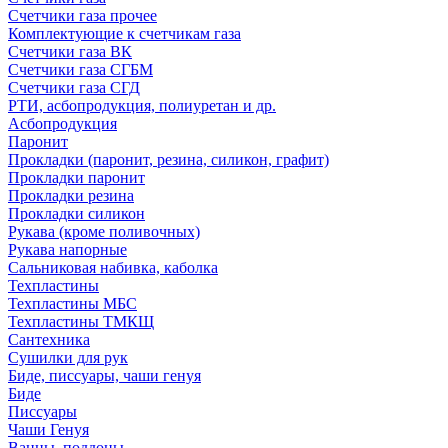
Счетчики газа прочее
Комплектующие к счетчикам газа
Счетчики газа ВК
Счетчики газа СГБМ
Счетчики газа СГД
РТИ, асбопродукция, полиуретан и др.
Асбопродукция
Паронит
Прокладки (паронит, резина, силикон, графит)
Прокладки паронит
Прокладки резина
Прокладки силикон
Рукава (кроме поливочных)
Рукава напорные
Сальниковая набивка, каболка
Техпластины
Техпластины МБС
Техпластины ТМКЩ
Сантехника
Сушилки для рук
Биде, писсуары, чаши генуя
Биде
Писсуары
Чаши Генуя
Ванны, поддоны