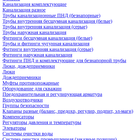
Канализация комплектующие
Канализация разное
Трубы канализационные ПНД (безнапорные)
Трубы внутренняя бесшумная канализация (белые)
Трубы внутренняя канализация (серые)
Трубы наружная канализация
Фитинги бесшумная канализация (белые)
Трубы и фитинги чугунная канализация
Фитинги внутренняя канализация (серые)
Фитинги наружная канализация
Фитинги ПНД и комплектующие для безнапорной трубы
Люки, дождеприемники
Люки
Дождеприемники
Муфты противопожарные
Оборудование для скважин
Предохранительная и регулирующая арматура
Воздухоотводчики
Группы безопасности
Клапаны разные (баланс, предохр, регулир, подпит, эл-магн)
Компенсаторы
Регуляторы давления и температуры
Элеваторы
Системы очистки воды
Система очистки промышленная (заказные позиции)