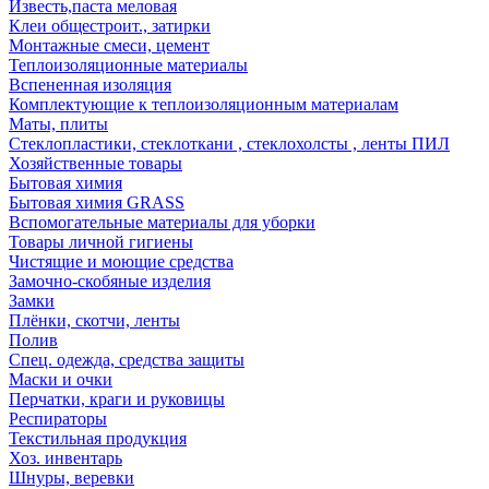
Известь,паста меловая
Клеи общестроит., затирки
Монтажные смеси, цемент
Теплоизоляционные материалы
Вспененная изоляция
Комплектующие к теплоизоляционным материалам
Маты, плиты
Стеклопластики, стеклоткани , стеклохолсты , ленты ПИЛ
Хозяйственные товары
Бытовая химия
Бытовая химия GRASS
Вспомогательные материалы для уборки
Товары личной гигиены
Чистящие и моющие средства
Замочно-скобяные изделия
Замки
Плёнки, скотчи, ленты
Полив
Спец. одежда, средства защиты
Маски и очки
Перчатки, краги и руковицы
Респираторы
Текстильная продукция
Хоз. инвентарь
Шнуры, веревки