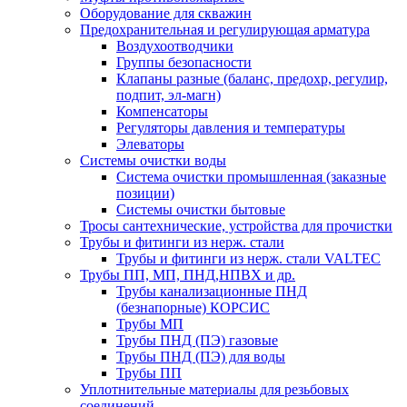
Оборудование для скважин
Предохранительная и регулирующая арматура
Воздухоотводчики
Группы безопасности
Клапаны разные (баланс, предохр, регулир,
подпит, эл-магн)
Компенсаторы
Регуляторы давления и температуры
Элеваторы
Системы очистки воды
Система очистки промышленная (заказные
позиции)
Системы очистки бытовые
Тросы сантехнические, устройства для прочистки
Трубы и фитинги из нерж. стали
Трубы и фитинги из нерж. стали VALTEC
Трубы ПП, МП, ПНД,НПВХ и др.
Трубы канализационные ПНД
(безнапорные) КОРСИС
Трубы МП
Трубы ПНД (ПЭ) газовые
Трубы ПНД (ПЭ) для воды
Трубы ПП
Уплотнительные материалы для резьбовых
соединений