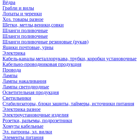
Вёдра
Грабли и вилы
Лопаты и черенки
Хоз. товары разное
Щетки, метлы,веники,совки
Шланги поливочные
Шланги поливочные
Шланги поливочные резиновые (рукав)
Ящики почтовые, урны
Электрика
Кабель-каналы,металлорукава, трубки, коробки установочные
Кабельно-проводниковая продукция
Провода
Лампы
Лампы накаливания
Лампы светодиодные
Осветительная продукция
Светильники
Стабилизаторы, блоки защиты, таймеры, источники питания
Электрика разное
Электроустановочные изделия
Розетки, разъемы, подрозетники
Хомуты кабельные
Эл. патроны, эл. вилки
Элементы питания