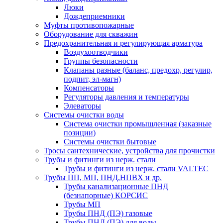
Люки
Дождеприемники
Муфты противопожарные
Оборудование для скважин
Предохранительная и регулирующая арматура
Воздухоотводчики
Группы безопасности
Клапаны разные (баланс, предохр, регулир,
подпит, эл-магн)
Компенсаторы
Регуляторы давления и температуры
Элеваторы
Системы очистки воды
Система очистки промышленная (заказные
позиции)
Системы очистки бытовые
Тросы сантехнические, устройства для прочистки
Трубы и фитинги из нерж. стали
Трубы и фитинги из нерж. стали VALTEC
Трубы ПП, МП, ПНД,НПВХ и др.
Трубы канализационные ПНД
(безнапорные) КОРСИС
Трубы МП
Трубы ПНД (ПЭ) газовые
Трубы ПНД (ПЭ) для воды