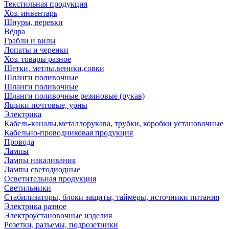
Текстильная продукция
Хоз. инвентарь
Шнуры, веревки
Вёдра
Грабли и вилы
Лопаты и черенки
Хоз. товары разное
Щетки, метлы,веники,совки
Шланги поливочные
Шланги поливочные
Шланги поливочные резиновые (рукав)
Ящики почтовые, урны
Электрика
Кабель-каналы,металлорукава, трубки, коробки установочные
Кабельно-проводниковая продукция
Провода
Лампы
Лампы накаливания
Лампы светодиодные
Осветительная продукция
Светильники
Стабилизаторы, блоки защиты, таймеры, источники питания
Электрика разное
Электроустановочные изделия
Розетки, разъемы, подрозетники