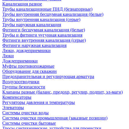
Канализация разное
Трубы канализационные ПНД (безнапорные)
Трубы внутренняя бесшумная канализация (белые)
Трубы внутренняя канализация (серые)
Трубы наружная канализация
Фитинги бесшумная канализация (белые)
Трубы и фитинги чугунная канализация
Фитинги внутренняя канализация (серые)
Фитинги наружная канализация
Люки, дождеприемники
Люки
Дождеприемники
Муфты противопожарные
Оборудование для скважин
Предохранительная и регулирующая арматура
Воздухоотводчики
Группы безопасности
Клапаны разные (баланс, предохр, регулир, подпит, эл-магн)
Компенсаторы
Регуляторы давления и температуры
Элеваторы
Системы очистки воды
Система очистки промышленная (заказные позиции)
Системы очистки бытовые
Тросы сантехнические, устройства для прочистки