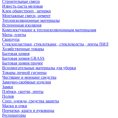
Строительные смеси
Известь,паста меловая
Клеи общестроит., затирки
Монтажные смеси, цемент
Теплоизоляционные материалы
Вспененная изоляция
Комплектующие к теплоизоляционным материалам
Маты, плиты
Скорлупа
Стеклопластики, стеклоткани , стеклохолсты , ленты ПИЛ
Хозяйственные товары
Бытовая химия
Бытовая химия GRASS
Бытовая химия прочее
Вспомогательные материалы для уборки
Товары личной гигиены
Чистящие и моющие средства
Замочно-скобяные изделия
Замки
Плёнки, скотчи, ленты
Полив
Спец. одежда, средства защиты
Маски и очки
Перчатки, краги и руковицы
Респираторы