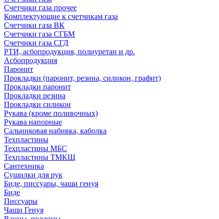
Счетчики газа прочее
Комплектующие к счетчикам газа
Счетчики газа ВК
Счетчики газа СГБМ
Счетчики газа СГД
РТИ, асбопродукция, полиуретан и др.
Асбопродукция
Паронит
Прокладки (паронит, резина, силикон, графит)
Прокладки паронит
Прокладки резина
Прокладки силикон
Рукава (кроме поливочных)
Рукава напорные
Сальниковая набивка, каболка
Техпластины
Техпластины МБС
Техпластины ТМКЩ
Сантехника
Сушилки для рук
Биде, писсуары, чаши генуя
Биде
Писсуары
Чаши Генуя
Ванны, поддоны