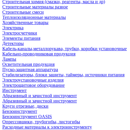
Строительная химия (смазки, реагенты, масла и др)
Строительные материалы разное
Строительные смеси
Теплоизоляционные материалы
Хозяйственные товары
Электрика
Электросчетчики
Элементы питания
Детекторы
Кабель-каналы,металлорукава, трубки, коробки установочные
Кабельно-проводниковая продукция
Лампы
Осветительная продукция
Пуско-защитная аппаратура
Стабилизаторы, блоки защиты, таймеры, источники питания
Электроустановочные изделия
Электрощитовое оборудование
Инструмент
Абразивный и зачистной инструмент
Абразивный и зачистной инструмент
Круги отрезные, диски
Бензоинструмент
Бензоинструмент OASIS
Опрессовщики, трубогибы, листогибы
Расходные материалы к электроинструменту