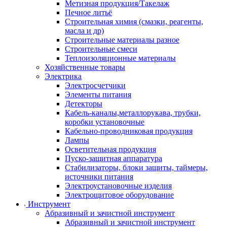
Метизная продукция/Такелаж
Печное литьё
Строительная химия (смазки, реагенты,
масла и др)
Строительные материалы разное
Строительные смеси
Теплоизоляционные материалы
Хозяйственные товары
Электрика
Электросчетчики
Элементы питания
Детекторы
Кабель-каналы,металлорукава, трубки,
коробки установочные
Кабельно-проводниковая продукция
Лампы
Осветительная продукция
Пуско-защитная аппаратура
Стабилизаторы, блоки защиты, таймеры,
источники питания
Электроустановочные изделия
Электрощитовое оборудование
Инструмент
Абразивный и зачистной инструмент
Абразивный и зачистной инструмент