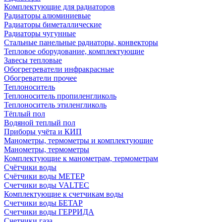
Комплектующие для радиаторов
Радиаторы алюминиевые
Радиаторы биметаллические
Радиаторы чугунные
Стальные панельные радиаторы, конвекторы
Тепловое оборудование, комплектующие
Завесы тепловые
Обогрегреватели инфракрасные
Обогреватели прочее
Теплоноситель
Теплоноситель пропиленгликоль
Теплоноситель этиленгликоль
Тёплый пол
Водяной теплый пол
Приборы учёта и КИП
Манометры, термометры и комплектующие
Манометры, термометры
Комплектующие к манометрам, термометрам
Счётчики воды
Счётчики воды МЕТЕР
Счетчики воды VALTEC
Комплектующие к счетчикам воды
Счетчики воды БЕТАР
Счетчики воды ГЕРРИДА
Счетчики газа