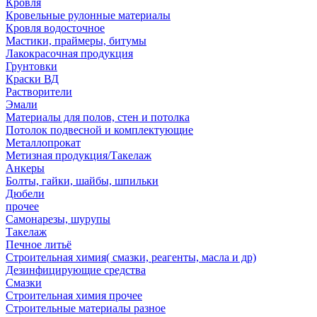
Кровля
Кровельные рулонные материалы
Кровля водосточное
Мастики, праймеры, битумы
Лакокрасочная продукция
Грунтовки
Краски ВД
Растворители
Эмали
Материалы для полов, стен и потолка
Потолок подвесной и комплектующие
Металлопрокат
Метизная продукция/Такелаж
Анкеры
Болты, гайки, шайбы, шпильки
Дюбели
прочее
Самонарезы, шурупы
Такелаж
Печное литьё
Строительная химия( смазки, реагенты, масла и др)
Дезинфицирующие средства
Смазки
Строительная химия прочее
Строительные материалы разное