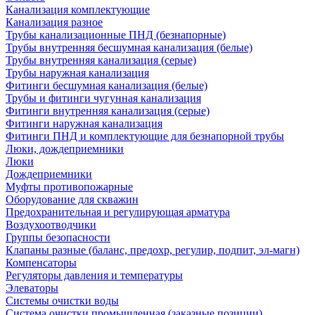
Канализация комплектующие
Канализация разное
Трубы канализационные ПНД (безнапорные)
Трубы внутренняя бесшумная канализация (белые)
Трубы внутренняя канализация (серые)
Трубы наружная канализация
Фитинги бесшумная канализация (белые)
Трубы и фитинги чугунная канализация
Фитинги внутренняя канализация (серые)
Фитинги наружная канализация
Фитинги ПНД и комплектующие для безнапорной трубы
Люки, дождеприемники
Люки
Дождеприемники
Муфты противопожарные
Оборудование для скважин
Предохранительная и регулирующая арматура
Воздухоотводчики
Группы безопасности
Клапаны разные (баланс, предохр, регулир, подпит, эл-магн)
Компенсаторы
Регуляторы давления и температуры
Элеваторы
Системы очистки воды
Система очистки промышленная (заказные позиции)