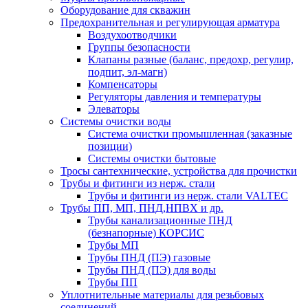
Оборудование для скважин
Предохранительная и регулирующая арматура
Воздухоотводчики
Группы безопасности
Клапаны разные (баланс, предохр, регулир,
подпит, эл-магн)
Компенсаторы
Регуляторы давления и температуры
Элеваторы
Системы очистки воды
Система очистки промышленная (заказные
позиции)
Системы очистки бытовые
Тросы сантехнические, устройства для прочистки
Трубы и фитинги из нерж. стали
Трубы и фитинги из нерж. стали VALTEC
Трубы ПП, МП, ПНД,НПВХ и др.
Трубы канализационные ПНД
(безнапорные) КОРСИС
Трубы МП
Трубы ПНД (ПЭ) газовые
Трубы ПНД (ПЭ) для воды
Трубы ПП
Уплотнительные материалы для резьбовых
соединений