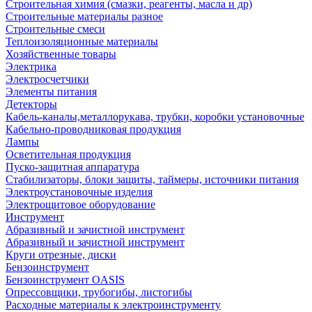
Строительная химия (смазки, реагенты, масла и др)
Строительные материалы разное
Строительные смеси
Теплоизоляционные материалы
Хозяйственные товары
Электрика
Электросчетчики
Элементы питания
Детекторы
Кабель-каналы,металлорукава, трубки, коробки установочные
Кабельно-проводниковая продукция
Лампы
Осветительная продукция
Пуско-защитная аппаратура
Стабилизаторы, блоки защиты, таймеры, источники питания
Электроустановочные изделия
Электрощитовое оборудование
Инструмент
Абразивный и зачистной инструмент
Абразивный и зачистной инструмент
Круги отрезные, диски
Бензоинструмент
Бензоинструмент OASIS
Опрессовщики, трубогибы, листогибы
Расходные материалы к электроинструменту