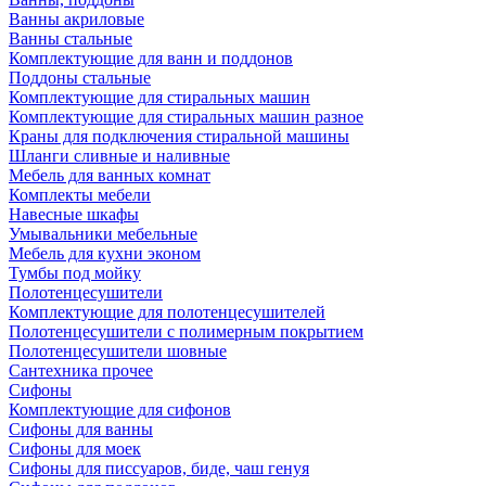
Ванны акриловые
Ванны стальные
Комплектующие для ванн и поддонов
Поддоны стальные
Комплектующие для стиральных машин
Комплектующие для стиральных машин разное
Краны для подключения стиральной машины
Шланги сливные и наливные
Мебель для ванных комнат
Комплекты мебели
Навесные шкафы
Умывальники мебельные
Мебель для кухни эконом
Тумбы под мойку
Полотенцесушители
Комплектующие для полотенцесушителей
Полотенцесушители с полимерным покрытием
Полотенцесушители шовные
Сантехника прочее
Сифоны
Комплектующие для сифонов
Сифоны для ванны
Сифоны для моек
Сифоны для писсуаров, биде, чаш генуя