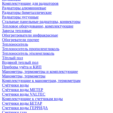
Комплектующие для радиаторов
Радиаторы алюминиевые
Радиаторы биметаллические
Радиаторы чугунные
Стальные панельные радиаторы, конвекторы
Тепловое оборудование, комплектующие
Завесы тепловые
Обогрегреватели инфракрасные
Обогреватели прочее
Теплоноситель
Теплоноситель пропиленгликоль
Теплоноситель этиленгликоль
Тёплый пол
Водяной теплый пол
Приборы учёта и КИП
Манометры, термометры и комплектующие
Манометры, термометры
Комплектующие к манометрам, термометрам
Счётчики воды
Счётчики воды МЕТЕР
Счетчики воды VALTEC
Комплектующие к счетчикам воды
Счетчики воды БЕТАР
Счетчики воды ГЕРРИДА
Счетчики газа