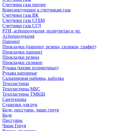
Счетчики газа прочее
Комплектующие к счетчикам газа
Счетчики газа ВК
Счетчики газа СГБМ
Счетчики газа СГД
РТИ, асбопродукция, полиуретан и др.
Асбопродукция
Паронит
Прокладки (паронит, резина, силикон, графит)
Прокладки паронит
Прокладки резина
Прокладки силикон
Рукава (кроме поливочных)
Рукава напорные
Сальниковая набивка, каболка
Техпластины
Техпластины МБС
Техпластины ТМКЩ
Сантехника
Сушилки для рук
Биде, писсуары, чаши генуя
Биде
Писсуары
Чаши Генуя
Ванны, поддоны