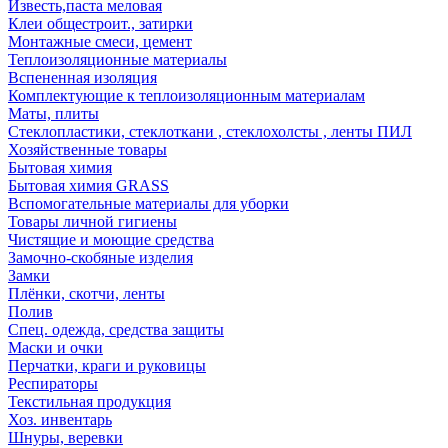
Известь,паста меловая
Клеи общестроит., затирки
Монтажные смеси, цемент
Теплоизоляционные материалы
Вспененная изоляция
Комплектующие к теплоизоляционным материалам
Маты, плиты
Стеклопластики, стеклоткани , стеклохолсты , ленты ПИЛ
Хозяйственные товары
Бытовая химия
Бытовая химия GRASS
Вспомогательные материалы для уборки
Товары личной гигиены
Чистящие и моющие средства
Замочно-скобяные изделия
Замки
Плёнки, скотчи, ленты
Полив
Спец. одежда, средства защиты
Маски и очки
Перчатки, краги и руковицы
Респираторы
Текстильная продукция
Хоз. инвентарь
Шнуры, веревки