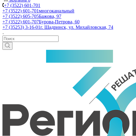
+7 (3522) 601-701
+7 (3522) 601-701
многоканальный
+7 (3522) 605-705
Бажова, 97
+7 (3522) 601-707
Бурова-Петрова, 60
+7 (35253) 3-16-01
г. Шадринск, ул. Михайловская, 74