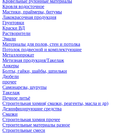
Кровельные рулонные материалы
Кровля водосточное
Мастики, праймеры, битумы
Лакокрасочная продукция
Грунтовки
Краски ВД
Растворители
Эмали
Материалы для полов, стен и потолка
Потолок подвесной и комплектующие
Металлопрокат
Метизная продукция/Такелаж
Анкеры
Болты, гайки, шайбы, шпильки
Дюбели
прочее
Самонарезы, шурупы
Такелаж
Печное литьё
Строительная химия( смазки, реагенты, масла и др)
Дезинфицирующие средства
Смазки
Строительная химия прочее
Строительные материалы разное
Строительные смеси