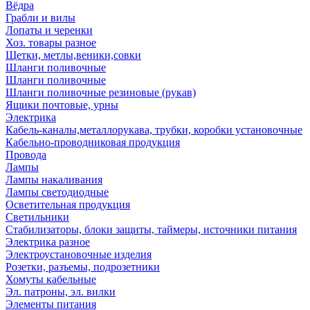
Вёдра
Грабли и вилы
Лопаты и черенки
Хоз. товары разное
Щетки, метлы,веники,совки
Шланги поливочные
Шланги поливочные
Шланги поливочные резиновые (рукав)
Ящики почтовые, урны
Электрика
Кабель-каналы,металлорукава, трубки, коробки установочные
Кабельно-проводниковая продукция
Провода
Лампы
Лампы накаливания
Лампы светодиодные
Осветительная продукция
Светильники
Стабилизаторы, блоки защиты, таймеры, источники питания
Электрика разное
Электроустановочные изделия
Розетки, разъемы, подрозетники
Хомуты кабельные
Эл. патроны, эл. вилки
Элементы питания