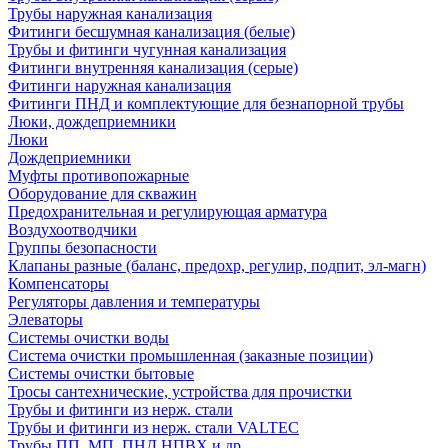
Трубы наружная канализация
Фитинги бесшумная канализация (белые)
Трубы и фитинги чугунная канализация
Фитинги внутренняя канализация (серые)
Фитинги наружная канализация
Фитинги ПНД и комплектующие для безнапорной трубы
Люки, дождеприемники
Люки
Дождеприемники
Муфты противопожарные
Оборудование для скважин
Предохранительная и регулирующая арматура
Воздухоотводчики
Группы безопасности
Клапаны разные (баланс, предохр, регулир, подпит, эл-магн)
Компенсаторы
Регуляторы давления и температуры
Элеваторы
Системы очистки воды
Система очистки промышленная (заказные позиции)
Системы очистки бытовые
Тросы сантехнические, устройства для прочистки
Трубы и фитинги из нерж. стали
Трубы и фитинги из нерж. стали VALTEC
Трубы ПП, МП, ПНД,НПВХ и др.