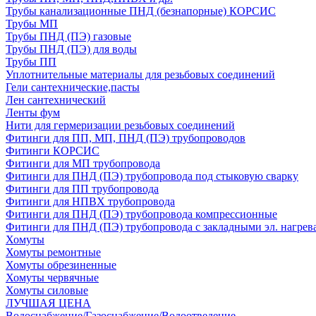
Трубы канализационные ПНД (безнапорные) КОРСИС
Трубы МП
Трубы ПНД (ПЭ) газовые
Трубы ПНД (ПЭ) для воды
Трубы ПП
Уплотнительные материалы для резьбовых соединений
Гели сантехнические,пасты
Лен сантехнический
Ленты фум
Нити для гермеризации резьбовых соединений
Фитинги для ПП, МП, ПНД (ПЭ) трубопроводов
Фитинги КОРСИС
Фитинги для МП трубопровода
Фитинги для ПНД (ПЭ) трубопровода под стыковую сварку
Фитинги для ПП трубопровода
Фитинги для НПВХ трубопровода
Фитинги для ПНД (ПЭ) трубопровода компрессионные
Фитинги для ПНД (ПЭ) трубопровода с закладными эл. нагрев
Хомуты
Хомуты ремонтные
Хомуты обрезиненные
Хомуты червячные
Хомуты силовые
ЛУЧШАЯ ЦЕНА
Водоснабжение/Газоснабжение/Водоотведение