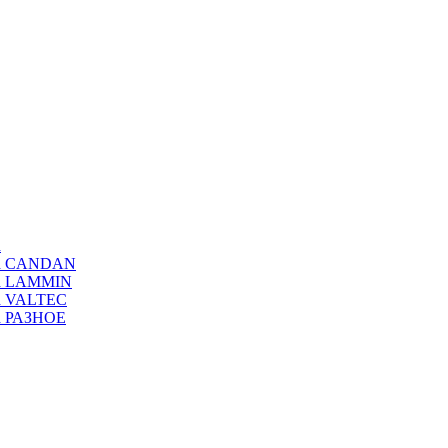
а
ода CANDAN
да LAMMIN
да VALTEC
да РАЗНОЕ