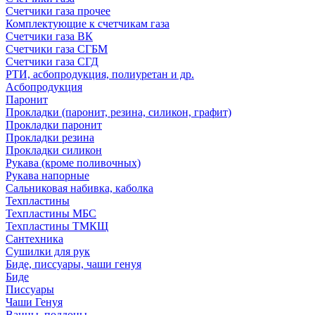
Счетчики газа прочее
Комплектующие к счетчикам газа
Счетчики газа ВК
Счетчики газа СГБМ
Счетчики газа СГД
РТИ, асбопродукция, полиуретан и др.
Асбопродукция
Паронит
Прокладки (паронит, резина, силикон, графит)
Прокладки паронит
Прокладки резина
Прокладки силикон
Рукава (кроме поливочных)
Рукава напорные
Сальниковая набивка, каболка
Техпластины
Техпластины МБС
Техпластины ТМКЩ
Сантехника
Сушилки для рук
Биде, писсуары, чаши генуя
Биде
Писсуары
Чаши Генуя
Ванны, поддоны