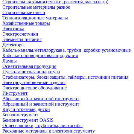
Строительная химия (смазки, реагенты, масла и др)
Строительные материалы разное
Строительные смеси
Теплоизоляционные материалы
Хозяйственные товары
Электрика
Электросчетчики
Элементы питания
Детекторы
Кабель-каналы,металлорукава, трубки, коробки установочные
Кабельно-проводниковая продукция
Лампы
Осветительная продукция
Пуско-защитная аппаратура
Стабилизаторы, блоки защиты, таймеры, источники питания
Электроустановочные изделия
Электрощитовое оборудование
Инструмент
Абразивный и зачистной инструмент
Абразивный и зачистной инструмент
Круги отрезные, диски
Бензоинструмент
Бензоинструмент OASIS
Опрессовщики, трубогибы, листогибы
Расходные материалы к электроинструменту