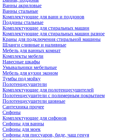
Ванны акриловые
Ванны стальные
Комплектующие для ванн и поддонов
Поддоны стальные
Комплектующие для стиральных машин
Комплектующие для стиральных машин разное
Краны для подключения стиральной машины
Шланги сливные и наливные
Мебель для ванных комнат
Комплекты мебели
Навесные шкафы
Умывальники мебельные
Мебель для кухни эконом
Тумбы под мойку
Полотенцесушители
Комплектующие для полотенцесушителей
Полотенцесушители с полимерным покрытием
Полотенцесушители шовные
Сантехника прочее
Сифоны
Комплектующие для сифонов
Сифоны для ванны
Сифоны для моек
Сифоны для писсуаров, биде, чаш генуя