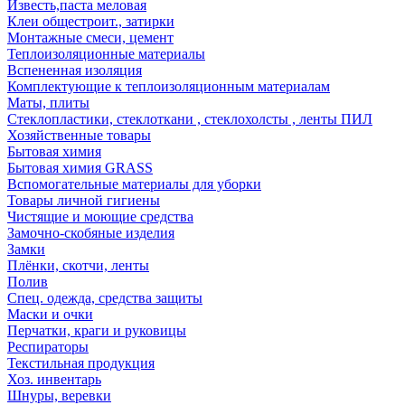
Известь,паста меловая
Клеи общестроит., затирки
Монтажные смеси, цемент
Теплоизоляционные материалы
Вспененная изоляция
Комплектующие к теплоизоляционным материалам
Маты, плиты
Стеклопластики, стеклоткани , стеклохолсты , ленты ПИЛ
Хозяйственные товары
Бытовая химия
Бытовая химия GRASS
Вспомогательные материалы для уборки
Товары личной гигиены
Чистящие и моющие средства
Замочно-скобяные изделия
Замки
Плёнки, скотчи, ленты
Полив
Спец. одежда, средства защиты
Маски и очки
Перчатки, краги и руковицы
Респираторы
Текстильная продукция
Хоз. инвентарь
Шнуры, веревки