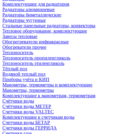
Комплектующие для радиаторов
Радиаторы алюминиевые
Радиаторы биметаллические
Радиаторы чугунные
Стальные панельные радиаторы, конвекторы
Тепловое оборудование, комплектующие
Завесы тепловые
Обогрегреватели инфракрасные
Обогреватели прочее
Теплоноситель
Теплоноситель пропиленгликоль
Теплоноситель этиленгликоль
Тёплый пол
Водяной теплый пол
Приборы учёта и КИП
Манометры, термометры и комплектующие
Манометры, термометры
Комплектующие к манометрам, термометрам
Счётчики воды
Счётчики воды МЕТЕР
Счетчики воды VALTEC
Комплектующие к счетчикам воды
Счетчики воды БЕТАР
Счетчики воды ГЕРРИДА
Счетчики газа