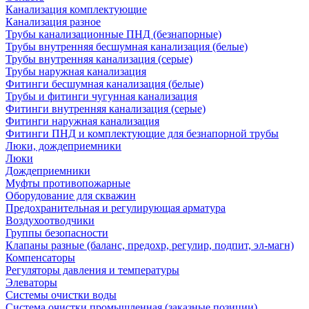
Канализация комплектующие
Канализация разное
Трубы канализационные ПНД (безнапорные)
Трубы внутренняя бесшумная канализация (белые)
Трубы внутренняя канализация (серые)
Трубы наружная канализация
Фитинги бесшумная канализация (белые)
Трубы и фитинги чугунная канализация
Фитинги внутренняя канализация (серые)
Фитинги наружная канализация
Фитинги ПНД и комплектующие для безнапорной трубы
Люки, дождеприемники
Люки
Дождеприемники
Муфты противопожарные
Оборудование для скважин
Предохранительная и регулирующая арматура
Воздухоотводчики
Группы безопасности
Клапаны разные (баланс, предохр, регулир, подпит, эл-магн)
Компенсаторы
Регуляторы давления и температуры
Элеваторы
Системы очистки воды
Система очистки промышленная (заказные позиции)