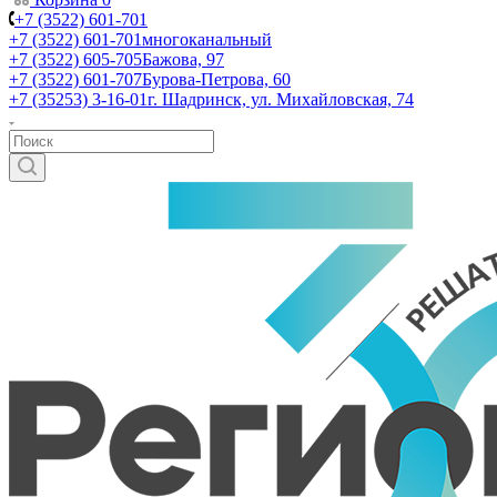
+7 (3522) 601-701
+7 (3522) 601-701
многоканальный
+7 (3522) 605-705
Бажова, 97
+7 (3522) 601-707
Бурова-Петрова, 60
+7 (35253) 3-16-01
г. Шадринск, ул. Михайловская, 74