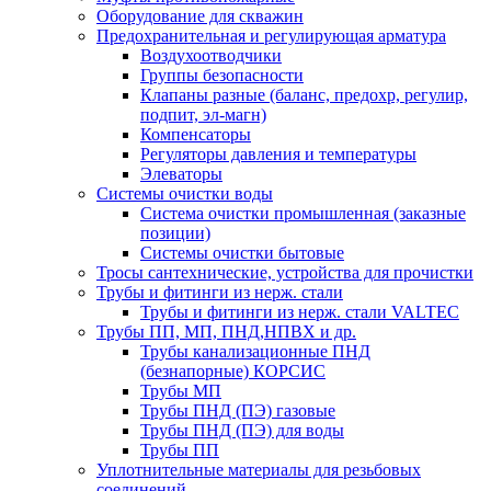
Оборудование для скважин
Предохранительная и регулирующая арматура
Воздухоотводчики
Группы безопасности
Клапаны разные (баланс, предохр, регулир,
подпит, эл-магн)
Компенсаторы
Регуляторы давления и температуры
Элеваторы
Системы очистки воды
Система очистки промышленная (заказные
позиции)
Системы очистки бытовые
Тросы сантехнические, устройства для прочистки
Трубы и фитинги из нерж. стали
Трубы и фитинги из нерж. стали VALTEC
Трубы ПП, МП, ПНД,НПВХ и др.
Трубы канализационные ПНД
(безнапорные) КОРСИС
Трубы МП
Трубы ПНД (ПЭ) газовые
Трубы ПНД (ПЭ) для воды
Трубы ПП
Уплотнительные материалы для резьбовых
соединений