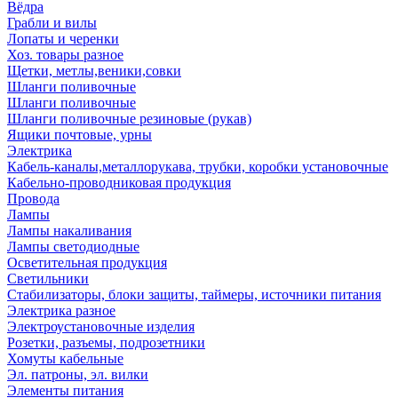
Вёдра
Грабли и вилы
Лопаты и черенки
Хоз. товары разное
Щетки, метлы,веники,совки
Шланги поливочные
Шланги поливочные
Шланги поливочные резиновые (рукав)
Ящики почтовые, урны
Электрика
Кабель-каналы,металлорукава, трубки, коробки установочные
Кабельно-проводниковая продукция
Провода
Лампы
Лампы накаливания
Лампы светодиодные
Осветительная продукция
Светильники
Стабилизаторы, блоки защиты, таймеры, источники питания
Электрика разное
Электроустановочные изделия
Розетки, разъемы, подрозетники
Хомуты кабельные
Эл. патроны, эл. вилки
Элементы питания