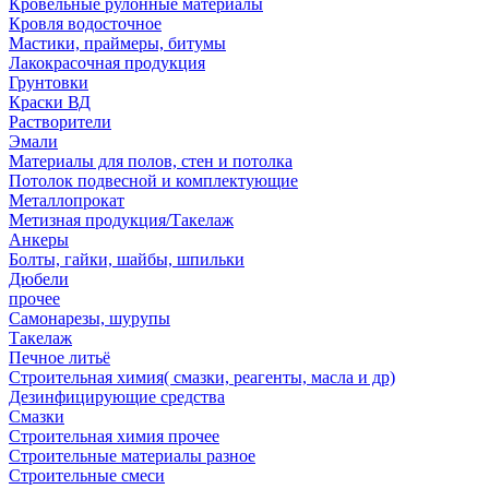
Кровельные рулонные материалы
Кровля водосточное
Мастики, праймеры, битумы
Лакокрасочная продукция
Грунтовки
Краски ВД
Растворители
Эмали
Материалы для полов, стен и потолка
Потолок подвесной и комплектующие
Металлопрокат
Метизная продукция/Такелаж
Анкеры
Болты, гайки, шайбы, шпильки
Дюбели
прочее
Самонарезы, шурупы
Такелаж
Печное литьё
Строительная химия( смазки, реагенты, масла и др)
Дезинфицирующие средства
Смазки
Строительная химия прочее
Строительные материалы разное
Строительные смеси