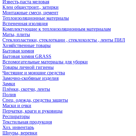
Известь,паста меловая
Клеи общестроит., затирки
Монтажные смеси, цемент
Теплоизоляционные материалы
Вспененная изоляция
Комплектующие к теплоизоляционным материалам
Маты, плиты
Стеклопластики, стеклоткани , стеклохолсты , ленты ПИЛ
Хозяйственные товары
Бытовая химия
Бытовая химия GRASS
Вспомогательные материалы для уборки
Товары личной гигиены
Чистящие и моющие средства
Замочно-скобяные изделия
Замки
Плёнки, скотчи, ленты
Полив
Спец. одежда, средства защиты
Маски и очки
Перчатки, краги и руковицы
Респираторы
Текстильная продукция
Хоз. инвентарь
Шнуры, веревки