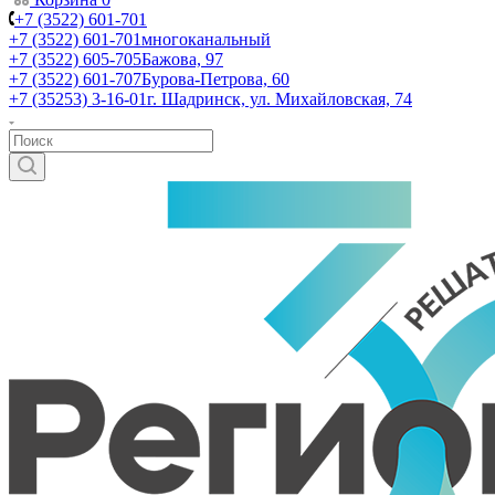
+7 (3522) 601-701
+7 (3522) 601-701
многоканальный
+7 (3522) 605-705
Бажова, 97
+7 (3522) 601-707
Бурова-Петрова, 60
+7 (35253) 3-16-01
г. Шадринск, ул. Михайловская, 74