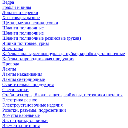
Вёдра
Грабли и вилы
Лопаты и черенки
Хоз. товары разное
Щетки, метлы,веники,совки
Шланги поливочные
Шланги поливочные
Шланги поливочные резиновые (рукав)
Ящики почтовые, урны
Электрика
Кабель-каналы,металлорукава, трубки, коробки установочные
Кабельно-проводниковая продукция
Провода
Лампы
Лампы накаливания
Лампы светодиодные
Осветительная продукция
Светильники
Стабилизаторы, блоки защиты, таймеры, источники питания
Электрика разное
Электроустановочные изделия
Розетки, разъемы, подрозетники
Хомуты кабельные
Эл. патроны, эл. вилки
Элементы питания