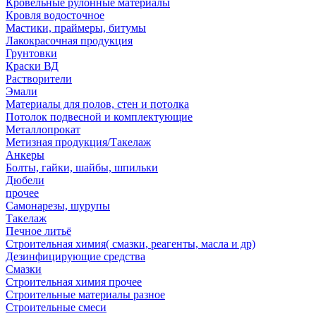
Кровельные рулонные материалы
Кровля водосточное
Мастики, праймеры, битумы
Лакокрасочная продукция
Грунтовки
Краски ВД
Растворители
Эмали
Материалы для полов, стен и потолка
Потолок подвесной и комплектующие
Металлопрокат
Метизная продукция/Такелаж
Анкеры
Болты, гайки, шайбы, шпильки
Дюбели
прочее
Самонарезы, шурупы
Такелаж
Печное литьё
Строительная химия( смазки, реагенты, масла и др)
Дезинфицирующие средства
Смазки
Строительная химия прочее
Строительные материалы разное
Строительные смеси