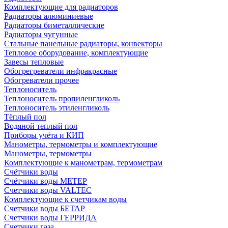
Комплектующие для радиаторов
Радиаторы алюминиевые
Радиаторы биметаллические
Радиаторы чугунные
Стальные панельные радиаторы, конвекторы
Тепловое оборудование, комплектующие
Завесы тепловые
Обогрегреватели инфракрасные
Обогреватели прочее
Теплоноситель
Теплоноситель пропиленгликоль
Теплоноситель этиленгликоль
Тёплый пол
Водяной теплый пол
Приборы учёта и КИП
Манометры, термометры и комплектующие
Манометры, термометры
Комплектующие к манометрам, термометрам
Счётчики воды
Счётчики воды МЕТЕР
Счетчики воды VALTEC
Комплектующие к счетчикам воды
Счетчики воды БЕТАР
Счетчики воды ГЕРРИДА
Счетчики газа