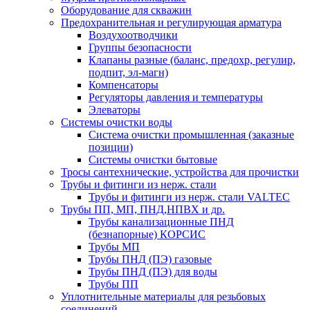
Оборудование для скважин
Предохранительная и регулирующая арматура
Воздухоотводчики
Группы безопасности
Клапаны разные (баланс, предохр, регулир,
подпит, эл-магн)
Компенсаторы
Регуляторы давления и температуры
Элеваторы
Системы очистки воды
Система очистки промышленная (заказные
позиции)
Системы очистки бытовые
Тросы сантехнические, устройства для прочистки
Трубы и фитинги из нерж. стали
Трубы и фитинги из нерж. стали VALTEC
Трубы ПП, МП, ПНД,НПВХ и др.
Трубы канализационные ПНД
(безнапорные) КОРСИС
Трубы МП
Трубы ПНД (ПЭ) газовые
Трубы ПНД (ПЭ) для воды
Трубы ПП
Уплотнительные материалы для резьбовых
соединений