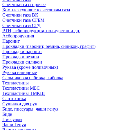
Счетчики газа прочее
Комплектующие к счетчикам газа
Счетчики газа ВК
Счетчики газа СГБМ
Счетчики газа СГД
РТИ, асбопродукция, полиуретан и др.
Асбопродукция
Паронит
Прокладки (паронит, резина, силикон, графит)
Прокладки паронит
Прокладки резина
Прокладки силикон
Рукава (кроме поливочных)
Рукава напорные
Сальниковая набивка, каболка
Техпластины
Техпластины МБС
Техпластины ТМКЩ
Сантехника
Сушилки для рук
Биде, писсуары, чаши генуя
Биде
Писсуары
Чаши Генуя
Ванны, поддоны