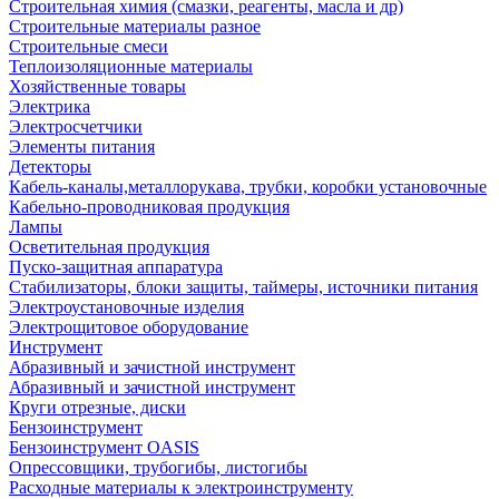
Строительная химия (смазки, реагенты, масла и др)
Строительные материалы разное
Строительные смеси
Теплоизоляционные материалы
Хозяйственные товары
Электрика
Электросчетчики
Элементы питания
Детекторы
Кабель-каналы,металлорукава, трубки, коробки установочные
Кабельно-проводниковая продукция
Лампы
Осветительная продукция
Пуско-защитная аппаратура
Стабилизаторы, блоки защиты, таймеры, источники питания
Электроустановочные изделия
Электрощитовое оборудование
Инструмент
Абразивный и зачистной инструмент
Абразивный и зачистной инструмент
Круги отрезные, диски
Бензоинструмент
Бензоинструмент OASIS
Опрессовщики, трубогибы, листогибы
Расходные материалы к электроинструменту