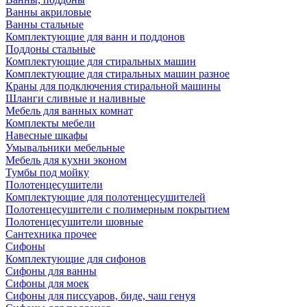
Ванны акриловые
Ванны стальные
Комплектующие для ванн и поддонов
Поддоны стальные
Комплектующие для стиральных машин
Комплектующие для стиральных машин разное
Краны для подключения стиральной машины
Шланги сливные и наливные
Мебель для ванных комнат
Комплекты мебели
Навесные шкафы
Умывальники мебельные
Мебель для кухни эконом
Тумбы под мойку
Полотенцесушители
Комплектующие для полотенцесушителей
Полотенцесушители с полимерным покрытием
Полотенцесушители шовные
Сантехника прочее
Сифоны
Комплектующие для сифонов
Сифоны для ванны
Сифоны для моек
Сифоны для писсуаров, биде, чаш генуя