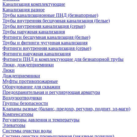
Канализация комплектующие
Канализация разное
Трубы канализационные ПНД (безнапорные)
Трубы внутренняя бесшумная канализация (белые)
Трубы внутренняя канализация (серые)
Трубы наружная канализация
Фитинги бесшумная канализация (белые)
Трубы и фитинги чугунная канализация
Фитинги внутренняя канализация (серые)
Фитинги наружная канализация
Фитинги ПНД и комплектующие для безнапорной трубы
Люки, дождеприемники
Люки
Дождеприемники
Муфты противопожарные
Оборудование для скважин
Предохранительная и регулирующая арматура
Воздухоотводчики
Группы безопасности
Клапаны разные (баланс, предохр, регулир, подпит, эл-магн)
Компенсаторы
Регуляторы давления и температуры
Элеваторы
Системы очистки воды
Система очистки промышленная (заказные позиции)