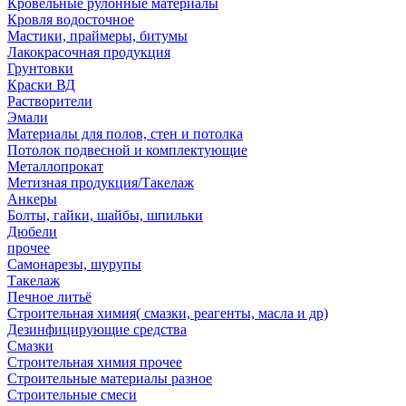
Кровельные рулонные материалы
Кровля водосточное
Мастики, праймеры, битумы
Лакокрасочная продукция
Грунтовки
Краски ВД
Растворители
Эмали
Материалы для полов, стен и потолка
Потолок подвесной и комплектующие
Металлопрокат
Метизная продукция/Такелаж
Анкеры
Болты, гайки, шайбы, шпильки
Дюбели
прочее
Самонарезы, шурупы
Такелаж
Печное литьё
Строительная химия( смазки, реагенты, масла и др)
Дезинфицирующие средства
Смазки
Строительная химия прочее
Строительные материалы разное
Строительные смеси