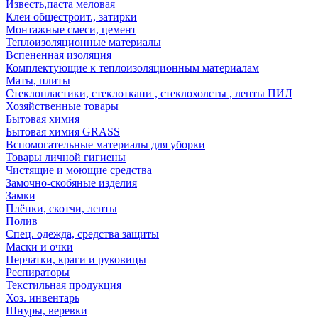
Известь,паста меловая
Клеи общестроит., затирки
Монтажные смеси, цемент
Теплоизоляционные материалы
Вспененная изоляция
Комплектующие к теплоизоляционным материалам
Маты, плиты
Стеклопластики, стеклоткани , стеклохолсты , ленты ПИЛ
Хозяйственные товары
Бытовая химия
Бытовая химия GRASS
Вспомогательные материалы для уборки
Товары личной гигиены
Чистящие и моющие средства
Замочно-скобяные изделия
Замки
Плёнки, скотчи, ленты
Полив
Спец. одежда, средства защиты
Маски и очки
Перчатки, краги и руковицы
Респираторы
Текстильная продукция
Хоз. инвентарь
Шнуры, веревки