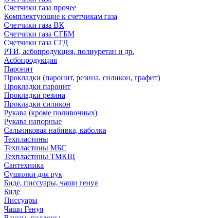
Счетчики газа прочее
Комплектующие к счетчикам газа
Счетчики газа ВК
Счетчики газа СГБМ
Счетчики газа СГД
РТИ, асбопродукция, полиуретан и др.
Асбопродукция
Паронит
Прокладки (паронит, резина, силикон, графит)
Прокладки паронит
Прокладки резина
Прокладки силикон
Рукава (кроме поливочных)
Рукава напорные
Сальниковая набивка, каболка
Техпластины
Техпластины МБС
Техпластины ТМКЩ
Сантехника
Сушилки для рук
Биде, писсуары, чаши генуя
Биде
Писсуары
Чаши Генуя
Ванны, поддоны