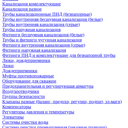
Канализация комплектующие
Канализация разное
Трубы канализационные ПНД (безнапорные)
Трубы внутренняя бесшумная канализация (белые)
Трубы внутренняя канализация (серые)
Трубы наружная канализация
Фитинги бесшумная канализация (белые)
Трубы и фитинги чугунная канализация
Фитинги внутренняя канализация (серые)
Фитинги наружная канализация
Фитинги ПНД и комплектующие для безнапорной трубы
Люки, дождеприемники
Люки
Дождеприемники
Муфты противопожарные
Оборудование для скважин
Предохранительная и регулирующая арматура
Воздухоотводчики
Группы безопасности
Клапаны разные (баланс, предохр, регулир, подпит, эл-магн)
Компенсаторы
Регуляторы давления и температуры
Элеваторы
Системы очистки воды
Система очистки промышленная (заказные позиции)