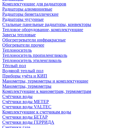
Комплектующие для радиаторов
Радиаторы алюминиевые
Радиаторы биметаллические
Радиаторы чугунные
Стальные панельные радиаторы, конвекторы
Тепловое оборудование, комплектующие
Завесы тепловые
Обогрегреватели инфракрасные
Обогреватели прочее
Теплоноситель
Теплоноситель пропиленгликоль
Теплоноситель этиленгликоль
Тёплый пол
Водяной теплый пол
Приборы учёта и КИП
Манометры, термометры и комплектующие
Манометры, термометры
Комплектующие к манометрам, термометрам
Счётчики воды
Счётчики воды МЕТЕР
Счетчики воды VALTEC
Комплектующие к счетчикам воды
Счетчики воды БЕТАР
Счетчики воды ГЕРРИДА
Счетчики газа