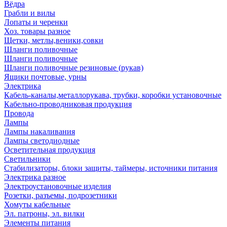
Вёдра
Грабли и вилы
Лопаты и черенки
Хоз. товары разное
Щетки, метлы,веники,совки
Шланги поливочные
Шланги поливочные
Шланги поливочные резиновые (рукав)
Ящики почтовые, урны
Электрика
Кабель-каналы,металлорукава, трубки, коробки установочные
Кабельно-проводниковая продукция
Провода
Лампы
Лампы накаливания
Лампы светодиодные
Осветительная продукция
Светильники
Стабилизаторы, блоки защиты, таймеры, источники питания
Электрика разное
Электроустановочные изделия
Розетки, разъемы, подрозетники
Хомуты кабельные
Эл. патроны, эл. вилки
Элементы питания