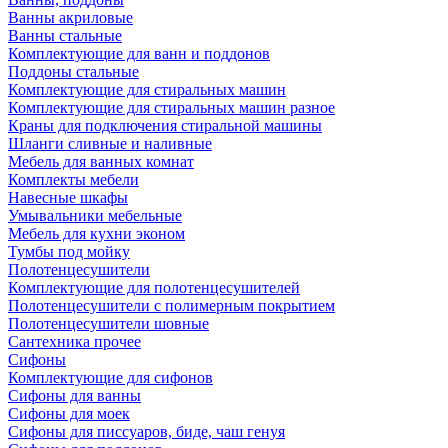
Ванны акриловые
Ванны стальные
Комплектующие для ванн и поддонов
Поддоны стальные
Комплектующие для стиральных машин
Комплектующие для стиральных машин разное
Краны для подключения стиральной машины
Шланги сливные и наливные
Мебель для ванных комнат
Комплекты мебели
Навесные шкафы
Умывальники мебельные
Мебель для кухни эконом
Тумбы под мойку
Полотенцесушители
Комплектующие для полотенцесушителей
Полотенцесушители с полимерным покрытием
Полотенцесушители шовные
Сантехника прочее
Сифоны
Комплектующие для сифонов
Сифоны для ванны
Сифоны для моек
Сифоны для писсуаров, биде, чаш генуя