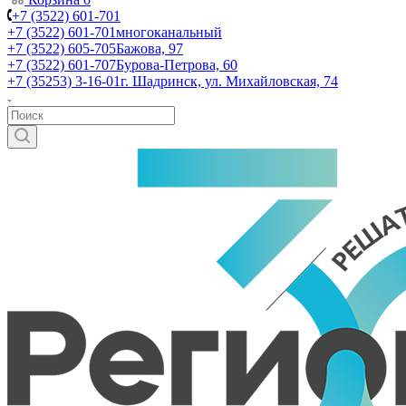
+7 (3522) 601-701
+7 (3522) 601-701
многоканальный
+7 (3522) 605-705
Бажова, 97
+7 (3522) 601-707
Бурова-Петрова, 60
+7 (35253) 3-16-01
г. Шадринск, ул. Михайловская, 74