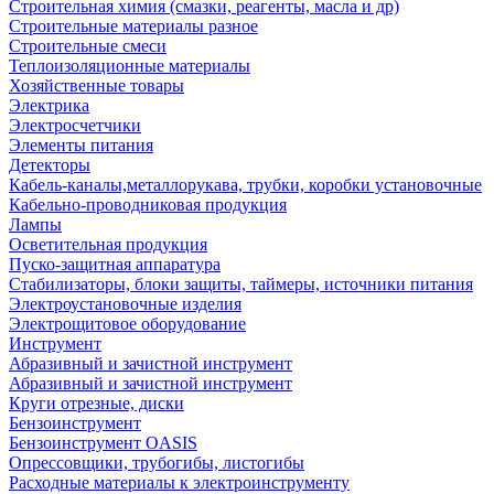
Строительная химия (смазки, реагенты, масла и др)
Строительные материалы разное
Строительные смеси
Теплоизоляционные материалы
Хозяйственные товары
Электрика
Электросчетчики
Элементы питания
Детекторы
Кабель-каналы,металлорукава, трубки, коробки установочные
Кабельно-проводниковая продукция
Лампы
Осветительная продукция
Пуско-защитная аппаратура
Стабилизаторы, блоки защиты, таймеры, источники питания
Электроустановочные изделия
Электрощитовое оборудование
Инструмент
Абразивный и зачистной инструмент
Абразивный и зачистной инструмент
Круги отрезные, диски
Бензоинструмент
Бензоинструмент OASIS
Опрессовщики, трубогибы, листогибы
Расходные материалы к электроинструменту