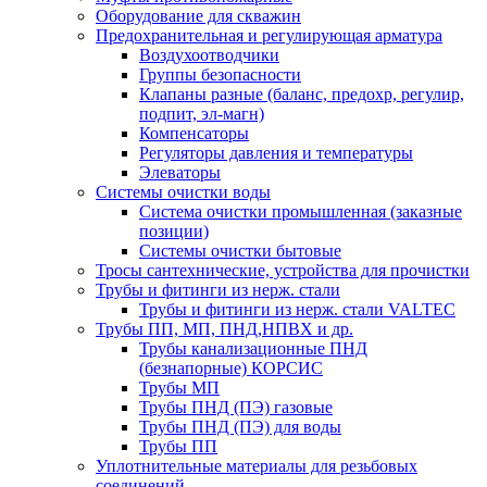
Оборудование для скважин
Предохранительная и регулирующая арматура
Воздухоотводчики
Группы безопасности
Клапаны разные (баланс, предохр, регулир,
подпит, эл-магн)
Компенсаторы
Регуляторы давления и температуры
Элеваторы
Системы очистки воды
Система очистки промышленная (заказные
позиции)
Системы очистки бытовые
Тросы сантехнические, устройства для прочистки
Трубы и фитинги из нерж. стали
Трубы и фитинги из нерж. стали VALTEC
Трубы ПП, МП, ПНД,НПВХ и др.
Трубы канализационные ПНД
(безнапорные) КОРСИС
Трубы МП
Трубы ПНД (ПЭ) газовые
Трубы ПНД (ПЭ) для воды
Трубы ПП
Уплотнительные материалы для резьбовых
соединений