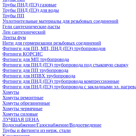
Трубы ПНД (ПЭ) газовые
Трубы ПНД (ПЭ) для воды
Трубы ПП
Уплотнительные материалы для резьбовых соединений
Гели сантехнические,пасты
Лен сантехнический
Ленты фум
Нити для гермеризации резьбовых соединений
Фитинги для ПП, МП, ПНД (ПЭ) трубопроводов
Фитинги КОРСИС
Фитинги для МП трубопровода
Фитинги для ПНД (ПЭ) трубопровода под стыковую сварку
Фитинги для ПП трубопровода
Фитинги для НПВХ трубопровода
Фитинги для ПНД (ПЭ) трубопровода компрессионные
Фитинги для ПНД (ПЭ) трубопровода с закладными эл. нагрев
Хомуты
Хомуты ремонтные
Хомуты обрезиненные
Хомуты червячные
Хомуты силовые
ЛУЧШАЯ ЦЕНА
Водоснабжение/Газоснабжение/Водоотведение
Трубы и фитинги из нерж. стали
Канализация