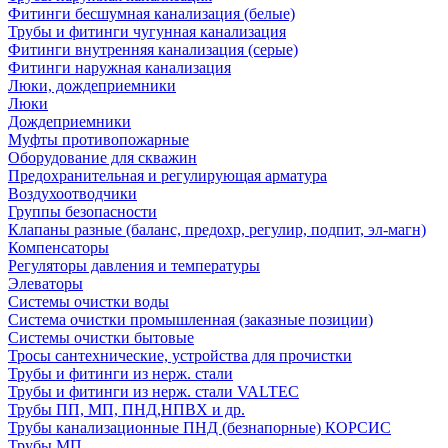
Фитинги бесшумная канализация (белые)
Трубы и фитинги чугунная канализация
Фитинги внутренняя канализация (серые)
Фитинги наружная канализация
Люки, дождеприемники
Люки
Дождеприемники
Муфты противопожарные
Оборудование для скважин
Предохранительная и регулирующая арматура
Воздухоотводчики
Группы безопасности
Клапаны разные (баланс, предохр, регулир, подпит, эл-магн)
Компенсаторы
Регуляторы давления и температуры
Элеваторы
Системы очистки воды
Система очистки промышленная (заказные позиции)
Системы очистки бытовые
Тросы сантехнические, устройства для прочистки
Трубы и фитинги из нерж. стали
Трубы и фитинги из нерж. стали VALTEC
Трубы ПП, МП, ПНД,НПВХ и др.
Трубы канализационные ПНД (безнапорные) КОРСИС
Трубы МП