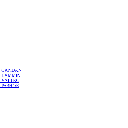
а
ода CANDAN
да LAMMIN
да VALTEC
да РАЗНОЕ