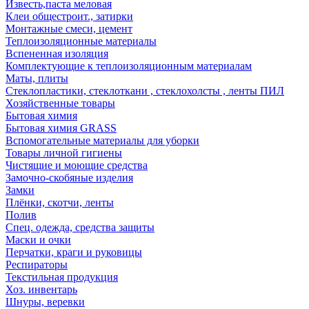
Известь,паста меловая
Клеи общестроит., затирки
Монтажные смеси, цемент
Теплоизоляционные материалы
Вспененная изоляция
Комплектующие к теплоизоляционным материалам
Маты, плиты
Стеклопластики, стеклоткани , стеклохолсты , ленты ПИЛ
Хозяйственные товары
Бытовая химия
Бытовая химия GRASS
Вспомогательные материалы для уборки
Товары личной гигиены
Чистящие и моющие средства
Замочно-скобяные изделия
Замки
Плёнки, скотчи, ленты
Полив
Спец. одежда, средства защиты
Маски и очки
Перчатки, краги и руковицы
Респираторы
Текстильная продукция
Хоз. инвентарь
Шнуры, веревки