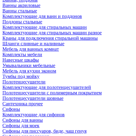
Ванны акриловые
Ванны стальные
Комплектующие для ванн и поддонов
Поддоны стальные
Комплектующие для стиральных машин
Комплектующие для стиральных машин разное
Краны для подключения стиральной машины
Шланги сливные и наливные
Мебель для ванных комнат
Комплекты мебели
Навесные шкафы
Умывальники мебельные
Мебель для кухни эконом
Тумбы под мойку
Полотенцесушители
Комплектующие для полотенцесушителей
Полотенцесушители с полимерным покрытием
Полотенцесушители шовные
Сантехника прочее
Сифоны
Комплектующие для сифонов
Сифоны для ванны
Сифоны для моек
Сифоны для писсуаров, биде, чаш генуя