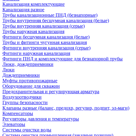
Канализация комплектующие
Канализация разное
Трубы канализационные ПНД (безнапорные)
Трубы внутренняя бесшумная канализация (белые)
Трубы внутренняя канализация (серые)
Трубы наружная канализация
Фитинги бесшумная канализация (белые)
Трубы и фитинги чугунная канализация
Фитинги внутренняя канализация (серые)
Фитинги наружная канализация
Фитинги ПНД и комплектующие для безнапорной трубы
Люки, дождеприемники
Люки
Дождеприемники
Муфты противопожарные
Оборудование для скважин
Предохранительная и регулирующая арматура
Воздухоотводчики
Группы безопасности
Клапаны разные (баланс, предохр, регулир, подпит, эл-магн)
Компенсаторы
Регуляторы давления и температуры
Элеваторы
Системы очистки воды
Система очистки промышленная (заказные позиции)