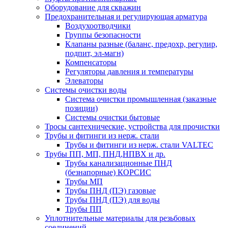
Оборудование для скважин
Предохранительная и регулирующая арматура
Воздухоотводчики
Группы безопасности
Клапаны разные (баланс, предохр, регулир,
подпит, эл-магн)
Компенсаторы
Регуляторы давления и температуры
Элеваторы
Системы очистки воды
Система очистки промышленная (заказные
позиции)
Системы очистки бытовые
Тросы сантехнические, устройства для прочистки
Трубы и фитинги из нерж. стали
Трубы и фитинги из нерж. стали VALTEC
Трубы ПП, МП, ПНД,НПВХ и др.
Трубы канализационные ПНД
(безнапорные) КОРСИС
Трубы МП
Трубы ПНД (ПЭ) газовые
Трубы ПНД (ПЭ) для воды
Трубы ПП
Уплотнительные материалы для резьбовых
соединений