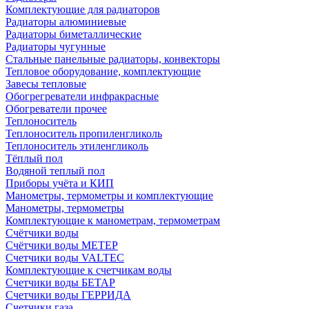
Комплектующие для радиаторов
Радиаторы алюминиевые
Радиаторы биметаллические
Радиаторы чугунные
Стальные панельные радиаторы, конвекторы
Тепловое оборудование, комплектующие
Завесы тепловые
Обогрегреватели инфракрасные
Обогреватели прочее
Теплоноситель
Теплоноситель пропиленгликоль
Теплоноситель этиленгликоль
Тёплый пол
Водяной теплый пол
Приборы учёта и КИП
Манометры, термометры и комплектующие
Манометры, термометры
Комплектующие к манометрам, термометрам
Счётчики воды
Счётчики воды МЕТЕР
Счетчики воды VALTEC
Комплектующие к счетчикам воды
Счетчики воды БЕТАР
Счетчики воды ГЕРРИДА
Счетчики газа