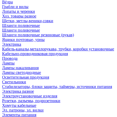
Вёдра
Грабли и вилы
Лопаты и черенки
Хоз. товары разное
Щетки, метлы,веники,совки
Шланги поливочные
Шланги поливочные
Шланги поливочные резиновые (рукав)
Ящики почтовые, урны
Электрика
Кабель-каналы,металлорукава, трубки, коробки установочные
Кабельно-проводниковая продукция
Провода
Лампы
Лампы накаливания
Лампы светодиодные
Осветительная продукция
Светильники
Стабилизаторы, блоки защиты, таймеры, источники питания
Электрика разное
Электроустановочные изделия
Розетки, разъемы, подрозетники
Хомуты кабельные
Эл. патроны, эл. вилки
Элементы питания