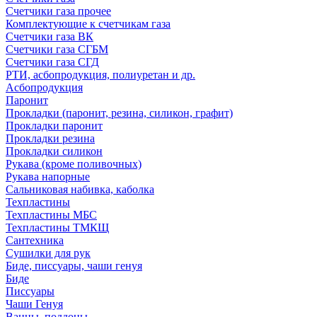
Счетчики газа прочее
Комплектующие к счетчикам газа
Счетчики газа ВК
Счетчики газа СГБМ
Счетчики газа СГД
РТИ, асбопродукция, полиуретан и др.
Асбопродукция
Паронит
Прокладки (паронит, резина, силикон, графит)
Прокладки паронит
Прокладки резина
Прокладки силикон
Рукава (кроме поливочных)
Рукава напорные
Сальниковая набивка, каболка
Техпластины
Техпластины МБС
Техпластины ТМКЩ
Сантехника
Сушилки для рук
Биде, писсуары, чаши генуя
Биде
Писсуары
Чаши Генуя
Ванны, поддоны