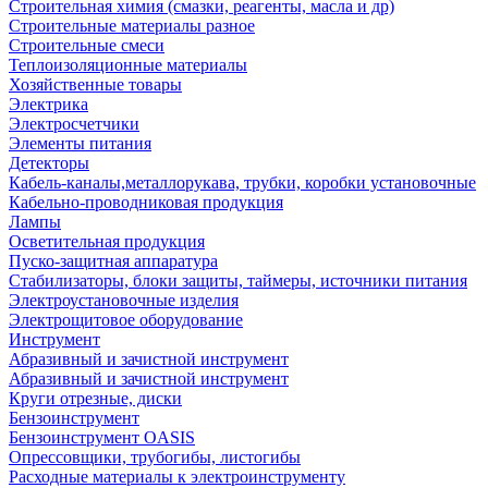
Строительная химия (смазки, реагенты, масла и др)
Строительные материалы разное
Строительные смеси
Теплоизоляционные материалы
Хозяйственные товары
Электрика
Электросчетчики
Элементы питания
Детекторы
Кабель-каналы,металлорукава, трубки, коробки установочные
Кабельно-проводниковая продукция
Лампы
Осветительная продукция
Пуско-защитная аппаратура
Стабилизаторы, блоки защиты, таймеры, источники питания
Электроустановочные изделия
Электрощитовое оборудование
Инструмент
Абразивный и зачистной инструмент
Абразивный и зачистной инструмент
Круги отрезные, диски
Бензоинструмент
Бензоинструмент OASIS
Опрессовщики, трубогибы, листогибы
Расходные материалы к электроинструменту