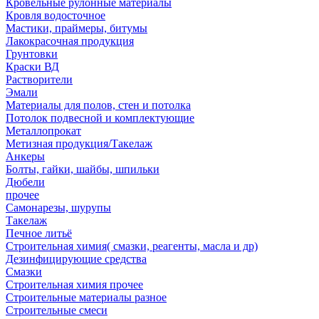
Кровельные рулонные материалы
Кровля водосточное
Мастики, праймеры, битумы
Лакокрасочная продукция
Грунтовки
Краски ВД
Растворители
Эмали
Материалы для полов, стен и потолка
Потолок подвесной и комплектующие
Металлопрокат
Метизная продукция/Такелаж
Анкеры
Болты, гайки, шайбы, шпильки
Дюбели
прочее
Самонарезы, шурупы
Такелаж
Печное литьё
Строительная химия( смазки, реагенты, масла и др)
Дезинфицирующие средства
Смазки
Строительная химия прочее
Строительные материалы разное
Строительные смеси