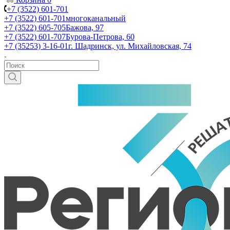
+7 (3522) 601-701
+7 (3522) 601-701
многоканальный
+7 (3522) 605-705
Бажова, 97
+7 (3522) 601-707
Бурова-Петрова, 60
+7 (35253) 3-16-01
г. Шадринск, ул. Михайловская, 74