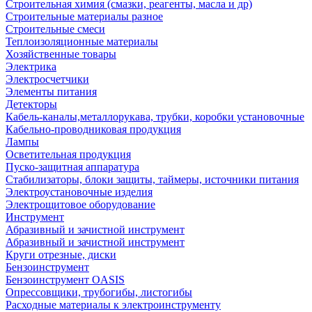
Строительная химия (смазки, реагенты, масла и др)
Строительные материалы разное
Строительные смеси
Теплоизоляционные материалы
Хозяйственные товары
Электрика
Электросчетчики
Элементы питания
Детекторы
Кабель-каналы,металлорукава, трубки, коробки установочные
Кабельно-проводниковая продукция
Лампы
Осветительная продукция
Пуско-защитная аппаратура
Стабилизаторы, блоки защиты, таймеры, источники питания
Электроустановочные изделия
Электрощитовое оборудование
Инструмент
Абразивный и зачистной инструмент
Абразивный и зачистной инструмент
Круги отрезные, диски
Бензоинструмент
Бензоинструмент OASIS
Опрессовщики, трубогибы, листогибы
Расходные материалы к электроинструменту