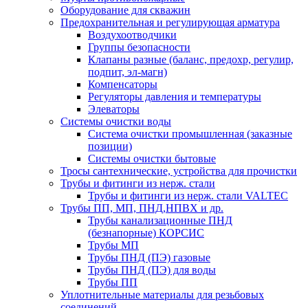
Оборудование для скважин
Предохранительная и регулирующая арматура
Воздухоотводчики
Группы безопасности
Клапаны разные (баланс, предохр, регулир,
подпит, эл-магн)
Компенсаторы
Регуляторы давления и температуры
Элеваторы
Системы очистки воды
Система очистки промышленная (заказные
позиции)
Системы очистки бытовые
Тросы сантехнические, устройства для прочистки
Трубы и фитинги из нерж. стали
Трубы и фитинги из нерж. стали VALTEC
Трубы ПП, МП, ПНД,НПВХ и др.
Трубы канализационные ПНД
(безнапорные) КОРСИС
Трубы МП
Трубы ПНД (ПЭ) газовые
Трубы ПНД (ПЭ) для воды
Трубы ПП
Уплотнительные материалы для резьбовых
соединений