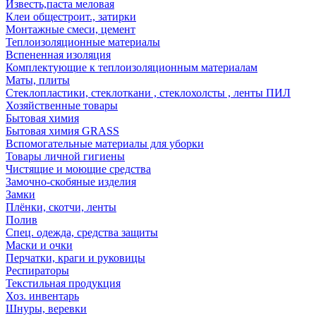
Известь,паста меловая
Клеи общестроит., затирки
Монтажные смеси, цемент
Теплоизоляционные материалы
Вспененная изоляция
Комплектующие к теплоизоляционным материалам
Маты, плиты
Стеклопластики, стеклоткани , стеклохолсты , ленты ПИЛ
Хозяйственные товары
Бытовая химия
Бытовая химия GRASS
Вспомогательные материалы для уборки
Товары личной гигиены
Чистящие и моющие средства
Замочно-скобяные изделия
Замки
Плёнки, скотчи, ленты
Полив
Спец. одежда, средства защиты
Маски и очки
Перчатки, краги и руковицы
Респираторы
Текстильная продукция
Хоз. инвентарь
Шнуры, веревки