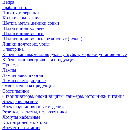
Вёдра
Грабли и вилы
Лопаты и черенки
Хоз. товары разное
Щетки, метлы,веники,совки
Шланги поливочные
Шланги поливочные
Шланги поливочные резиновые (рукав)
Ящики почтовые, урны
Электрика
Кабель-каналы,металлорукава, трубки, коробки установочные
Кабельно-проводниковая продукция
Провода
Лампы
Лампы накаливания
Лампы светодиодные
Осветительная продукция
Светильники
Стабилизаторы, блоки защиты, таймеры, источники питания
Электрика разное
Электроустановочные изделия
Розетки, разъемы, подрозетники
Хомуты кабельные
Эл. патроны, эл. вилки
Элементы питания