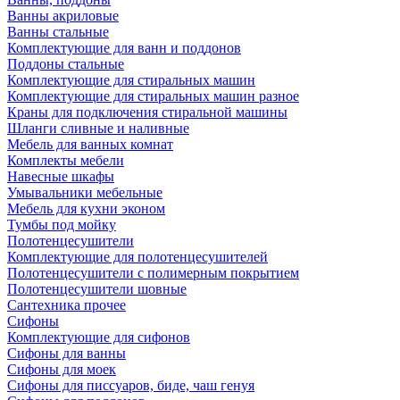
Ванны акриловые
Ванны стальные
Комплектующие для ванн и поддонов
Поддоны стальные
Комплектующие для стиральных машин
Комплектующие для стиральных машин разное
Краны для подключения стиральной машины
Шланги сливные и наливные
Мебель для ванных комнат
Комплекты мебели
Навесные шкафы
Умывальники мебельные
Мебель для кухни эконом
Тумбы под мойку
Полотенцесушители
Комплектующие для полотенцесушителей
Полотенцесушители с полимерным покрытием
Полотенцесушители шовные
Сантехника прочее
Сифоны
Комплектующие для сифонов
Сифоны для ванны
Сифоны для моек
Сифоны для писсуаров, биде, чаш генуя