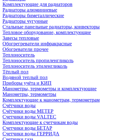
Комплектующие для радиаторов
Радиаторы алюминиевые
Радиаторы биметаллические
Радиаторы чугунные
Стальные панельные радиаторы, конвекторы
Тепловое оборудование, комплектующие
Завесы тепловые
Обогрегреватели инфракрасные
Обогреватели прочее
Теплоноситель
Теплоноситель пропиленгликоль
Теплоноситель этиленгликоль
Тёплый пол
Водяной теплый пол
Приборы учёта и КИП
Манометры, термометры и комплектующие
Манометры, термометры
Комплектующие к манометрам, термометрам
Счётчики воды
Счётчики воды МЕТЕР
Счетчики воды VALTEC
Комплектующие к счетчикам воды
Счетчики воды БЕТАР
Счетчики воды ГЕРРИДА
Счетчики газа