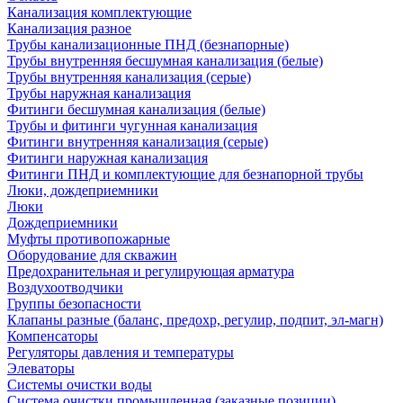
Канализация комплектующие
Канализация разное
Трубы канализационные ПНД (безнапорные)
Трубы внутренняя бесшумная канализация (белые)
Трубы внутренняя канализация (серые)
Трубы наружная канализация
Фитинги бесшумная канализация (белые)
Трубы и фитинги чугунная канализация
Фитинги внутренняя канализация (серые)
Фитинги наружная канализация
Фитинги ПНД и комплектующие для безнапорной трубы
Люки, дождеприемники
Люки
Дождеприемники
Муфты противопожарные
Оборудование для скважин
Предохранительная и регулирующая арматура
Воздухоотводчики
Группы безопасности
Клапаны разные (баланс, предохр, регулир, подпит, эл-магн)
Компенсаторы
Регуляторы давления и температуры
Элеваторы
Системы очистки воды
Система очистки промышленная (заказные позиции)