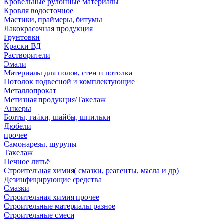
Кровельные рулонные материалы
Кровля водосточное
Мастики, праймеры, битумы
Лакокрасочная продукция
Грунтовки
Краски ВД
Растворители
Эмали
Материалы для полов, стен и потолка
Потолок подвесной и комплектующие
Металлопрокат
Метизная продукция/Такелаж
Анкеры
Болты, гайки, шайбы, шпильки
Дюбели
прочее
Самонарезы, шурупы
Такелаж
Печное литьё
Строительная химия( смазки, реагенты, масла и др)
Дезинфицирующие средства
Смазки
Строительная химия прочее
Строительные материалы разное
Строительные смеси