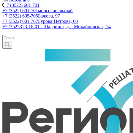
+7 (3522) 601-701
+7 (3522) 601-701
многоканальный
+7 (3522) 605-705
Бажова, 97
+7 (3522) 601-707
Бурова-Петрова, 60
+7 (35253) 3-16-01
г. Шадринск, ул. Михайловская, 74