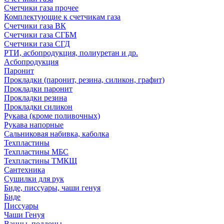
Счетчики газа прочее
Комплектующие к счетчикам газа
Счетчики газа ВК
Счетчики газа СГБМ
Счетчики газа СГД
РТИ, асбопродукция, полиуретан и др.
Асбопродукция
Паронит
Прокладки (паронит, резина, силикон, графит)
Прокладки паронит
Прокладки резина
Прокладки силикон
Рукава (кроме поливочных)
Рукава напорные
Сальниковая набивка, каболка
Техпластины
Техпластины МБС
Техпластины ТМКЩ
Сантехника
Сушилки для рук
Биде, писсуары, чаши генуя
Биде
Писсуары
Чаши Генуя
Ванны, поддоны