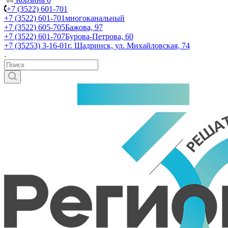
+7 (3522) 601-701
+7 (3522) 601-701
многоканальный
+7 (3522) 605-705
Бажова, 97
+7 (3522) 601-707
Бурова-Петрова, 60
+7 (35253) 3-16-01
г. Шадринск, ул. Михайловская, 74