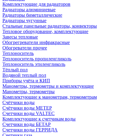
Комплектующие для радиаторов
Радиаторы алюминиевые
Радиаторы биметаллические
Радиаторы чугунные
Стальные панельные радиаторы, конвекторы
Тепловое оборудование, комплектующие
Завесы тепловые
Обогрегреватели инфракрасные
Обогреватели прочее
Теплоноситель
Теплоноситель пропиленгликоль
Теплоноситель этиленгликоль
Тёплый пол
Водяной теплый пол
Приборы учёта и КИП
Манометры, термометры и комплектующие
Манометры, термометры
Комплектующие к манометрам, термометрам
Счётчики воды
Счётчики воды МЕТЕР
Счетчики воды VALTEC
Комплектующие к счетчикам воды
Счетчики воды БЕТАР
Счетчики воды ГЕРРИДА
Счетчики газа