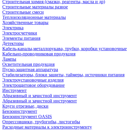
Строительная химия (смазки, реагенты, масла и др)
Строительные материалы разное
Строительные смеси
Теплоизоляционные материалы
Хозяйственные товары
Электрика
Электросчетчики
Элементы питания
Детекторы
Кабель-каналы,металлорукава, трубки, коробки установочные
Кабельно-проводниковая продукция
Лампы
Осветительная продукция
Пуско-защитная аппаратура
Стабилизаторы, блоки защиты, таймеры, источники питания
Электроустановочные изделия
Электрощитовое оборудование
Инструмент
Абразивный и зачистной инструмент
Абразивный и зачистной инструмент
Круги отрезные, диски
Бензоинструмент
Бензоинструмент OASIS
Опрессовщики, трубогибы, листогибы
Расходные материалы к электроинструменту