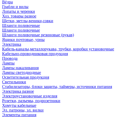
Вёдра
Грабли и вилы
Лопаты и черенки
Хоз. товары разное
Щетки, метлы,веники,совки
Шланги поливочные
Шланги поливочные
Шланги поливочные резиновые (рукав)
Ящики почтовые, урны
Электрика
Кабель-каналы,металлорукава, трубки, коробки установочные
Кабельно-проводниковая продукция
Провода
Лампы
Лампы накаливания
Лампы светодиодные
Осветительная продукция
Светильники
Стабилизаторы, блоки защиты, таймеры, источники питания
Электрика разное
Электроустановочные изделия
Розетки, разъемы, подрозетники
Хомуты кабельные
Эл. патроны, эл. вилки
Элементы питания