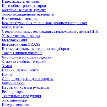
Известь,паста меловая
Клеи общестроит., затирки
Монтажные смеси, цемент
Теплоизоляционные материалы
Вспененная изоляция
Комплектующие к теплоизоляционным материалам
Маты, плиты
Стеклопластики, стеклоткани , стеклохолсты , ленты ПИЛ
Хозяйственные товары
Бытовая химия
Бытовая химия GRASS
Вспомогательные материалы для уборки
Товары личной гигиены
Чистящие и моющие средства
Замочно-скобяные изделия
Замки
Плёнки, скотчи, ленты
Полив
Спец. одежда, средства защиты
Маски и очки
Перчатки, краги и руковицы
Респираторы
Текстильная продукция
Хоз. инвентарь
Шнуры, веревки