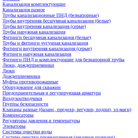
Канализация комплектующие
Канализация разное
Трубы канализационные ПНД (безнапорные)
Трубы внутренняя бесшумная канализация (белые)
Трубы внутренняя канализация (серые)
Трубы наружная канализация
Фитинги бесшумная канализация (белые)
Трубы и фитинги чугунная канализация
Фитинги внутренняя канализация (серые)
Фитинги наружная канализация
Фитинги ПНД и комплектующие для безнапорной трубы
Люки, дождеприемники
Люки
Дождеприемники
Муфты противопожарные
Оборудование для скважин
Предохранительная и регулирующая арматура
Воздухоотводчики
Группы безопасности
Клапаны разные (баланс, предохр, регулир, подпит, эл-магн)
Компенсаторы
Регуляторы давления и температуры
Элеваторы
Системы очистки воды
Система очистки промышленная (заказные позиции)