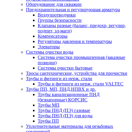
Оборудование для скважин
Предохранительная и регулирующая арматура
Воздухоотводчики
Группы безопасности
Клапаны разные (баланс, предохр, регулир,
подпит, эл-магн)
Компенсаторы
Регуляторы давления и температуры
Элеваторы
Системы очистки воды
Система очистки промышленная (заказные
позиции)
Системы очистки бытовые
Тросы сантехнические, устройства для прочистки
Трубы и фитинги из нерж. стали
Трубы и фитинги из нерж. стали VALTEC
Трубы ПП, МП, ПНД,НПВХ и др.
Трубы канализационные ПНД
(безнапорные) КОРСИС
Трубы МП
Трубы ПНД (ПЭ) газовые
Трубы ПНД (ПЭ) для воды
Трубы ПП
Уплотнительные материалы для резьбовых
соединений