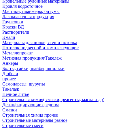
Кровельные рулонные материалы
Кровля водосточное
Мастики, праймеры, битумы
Лакокрасочная продукция
Грунтовки
Краски ВД
Растворители
Эмали
Материалы для полов, стен и потолка
Потолок подвесной и комплектующие
Металлопрокат
Метизная продукция/Такелаж
Анкеры
Болты, гайки, шайбы, шпильки
Дюбели
прочее
Самонарезы, шурупы
Такелаж
Печное литьё
Строительная химия( смазки, реагенты, масла и др)
Дезинфицирующие средства
Смазки
Строительная химия прочее
Строительные материалы разное
Строительные смеси