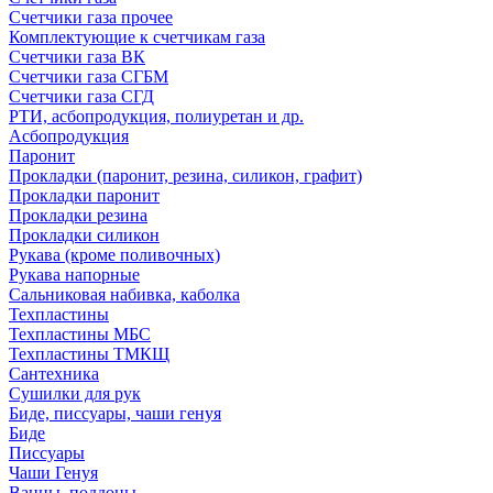
Счетчики газа прочее
Комплектующие к счетчикам газа
Счетчики газа ВК
Счетчики газа СГБМ
Счетчики газа СГД
РТИ, асбопродукция, полиуретан и др.
Асбопродукция
Паронит
Прокладки (паронит, резина, силикон, графит)
Прокладки паронит
Прокладки резина
Прокладки силикон
Рукава (кроме поливочных)
Рукава напорные
Сальниковая набивка, каболка
Техпластины
Техпластины МБС
Техпластины ТМКЩ
Сантехника
Сушилки для рук
Биде, писсуары, чаши генуя
Биде
Писсуары
Чаши Генуя
Ванны, поддоны