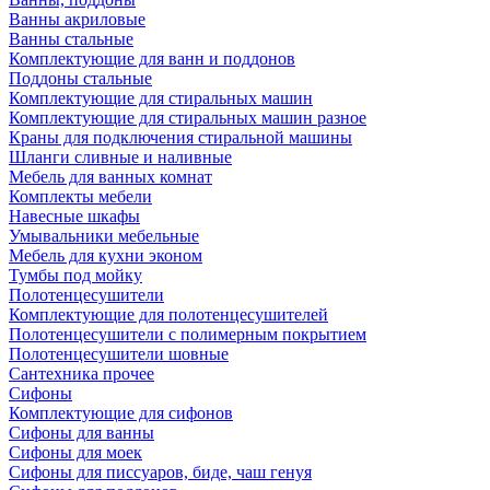
Ванны акриловые
Ванны стальные
Комплектующие для ванн и поддонов
Поддоны стальные
Комплектующие для стиральных машин
Комплектующие для стиральных машин разное
Краны для подключения стиральной машины
Шланги сливные и наливные
Мебель для ванных комнат
Комплекты мебели
Навесные шкафы
Умывальники мебельные
Мебель для кухни эконом
Тумбы под мойку
Полотенцесушители
Комплектующие для полотенцесушителей
Полотенцесушители с полимерным покрытием
Полотенцесушители шовные
Сантехника прочее
Сифоны
Комплектующие для сифонов
Сифоны для ванны
Сифоны для моек
Сифоны для писсуаров, биде, чаш генуя