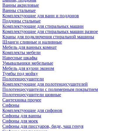
Ванны акриловые
Ванны стальные
Комплектующие для ванн и поддонов
Поддоны стальные
Комплектующие для стиральных машин
Комплектующие для стиральных машин разное
Краны для подключения стиральной машины
Шланги сливные и наливные
Мебель для ванных комнат
Комплекты мебели
Навесные шкафы
Умывальники мебельные
Мебель для кухни эконом
Тумбы под мойку
Полотенцесушители
Комплектующие для полотенцесушителей
Полотенцесушители с полимерным покрытием
Полотенцесушители шовные
Сантехника прочее
Сифоны
Комплектующие для сифонов
Сифоны для ванны
Сифоны для моек
Сифоны для писсуаров, биде, чаш генуя