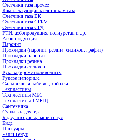
Счетчики газа прочее
Комплектующие к счетчикам газа
Счетчики газа ВК
Счетчики газа СГБМ
Счетчики газа СГД
РТИ, асбопродукция, полиуретан и др.
Асбопродукция
Паронит
Прокладки (паронит, резина, силикон, графит)
Прокладки паронит
Прокладки резина
Прокладки силикон
Рукава (кроме поливочных)
Рукава напорные
Сальниковая набивка, каболка
Техпластины
Техпластины МБС
Техпластины ТМКЩ
Сантехника
Сушилки для рук
Биде, писсуары, чаши генуя
Биде
Писсуары
Чаши Генуя
Ванны, поддоны