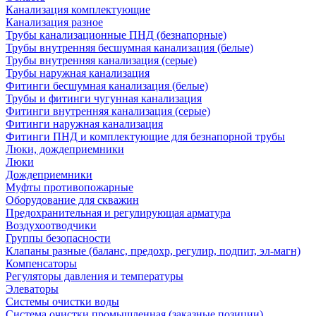
Канализация комплектующие
Канализация разное
Трубы канализационные ПНД (безнапорные)
Трубы внутренняя бесшумная канализация (белые)
Трубы внутренняя канализация (серые)
Трубы наружная канализация
Фитинги бесшумная канализация (белые)
Трубы и фитинги чугунная канализация
Фитинги внутренняя канализация (серые)
Фитинги наружная канализация
Фитинги ПНД и комплектующие для безнапорной трубы
Люки, дождеприемники
Люки
Дождеприемники
Муфты противопожарные
Оборудование для скважин
Предохранительная и регулирующая арматура
Воздухоотводчики
Группы безопасности
Клапаны разные (баланс, предохр, регулир, подпит, эл-магн)
Компенсаторы
Регуляторы давления и температуры
Элеваторы
Системы очистки воды
Система очистки промышленная (заказные позиции)