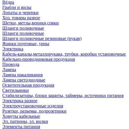
Вёдра
Грабли и вилы
Лопаты и черенки
Хоз. товары разное
Щетки, метлы,веники,совки
Шланги поливочные
Шланги поливочные
Шланги поливочные резиновые (рукав)
Ящики почтовые, урны
Электрика
Кабель-каналы,металлорукава, трубки, коробки установочные
Кабельно-проводниковая продукция
Провода
Лампы
Лампы накаливания
Лампы светодиодные
Осветительная продукция
Светильники
Стабилизаторы, блоки защиты, таймеры, источники питания
Электрика разное
Электроустановочные изделия
Розетки, разъемы, подрозетники
Хомуты кабельные
Эл. патроны, эл. вилки
Элементы питания