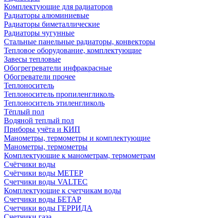
Комплектующие для радиаторов
Радиаторы алюминиевые
Радиаторы биметаллические
Радиаторы чугунные
Стальные панельные радиаторы, конвекторы
Тепловое оборудование, комплектующие
Завесы тепловые
Обогрегреватели инфракрасные
Обогреватели прочее
Теплоноситель
Теплоноситель пропиленгликоль
Теплоноситель этиленгликоль
Тёплый пол
Водяной теплый пол
Приборы учёта и КИП
Манометры, термометры и комплектующие
Манометры, термометры
Комплектующие к манометрам, термометрам
Счётчики воды
Счётчики воды МЕТЕР
Счетчики воды VALTEC
Комплектующие к счетчикам воды
Счетчики воды БЕТАР
Счетчики воды ГЕРРИДА
Счетчики газа