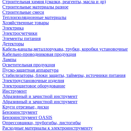
Строительная химия (смазки, реагенты, масла и др)
Строительные материалы разное
Строительные смеси
Теплоизоляционные материалы
Хозяйственные товары
Электрика
Электросчетчики
Элементы питания
Детекторы
Кабель-каналы,металлорукава, трубки, коробки установочные
Кабельно-проводниковая продукция
Лампы
Осветительная продукция
Пуско-защитная аппаратура
Стабилизаторы, блоки защиты, таймеры, источники питания
Электроустановочные изделия
Электрощитовое оборудование
Инструмент
Абразивный и зачистной инструмент
Абразивный и зачистной инструмент
Круги отрезные, диски
Бензоинструмент
Бензоинструмент OASIS
Опрессовщики, трубогибы, листогибы
Расходные материалы к электроинструменту