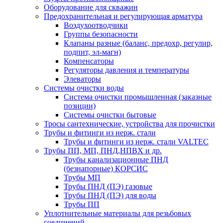
Оборудование для скважин
Предохранительная и регулирующая арматура
Воздухоотводчики
Группы безопасности
Клапаны разные (баланс, предохр, регулир,
подпит, эл-магн)
Компенсаторы
Регуляторы давления и температуры
Элеваторы
Системы очистки воды
Система очистки промышленная (заказные
позиции)
Системы очистки бытовые
Тросы сантехнические, устройства для прочистки
Трубы и фитинги из нерж. стали
Трубы и фитинги из нерж. стали VALTEC
Трубы ПП, МП, ПНД,НПВХ и др.
Трубы канализационные ПНД
(безнапорные) КОРСИС
Трубы МП
Трубы ПНД (ПЭ) газовые
Трубы ПНД (ПЭ) для воды
Трубы ПП
Уплотнительные материалы для резьбовых
соединений