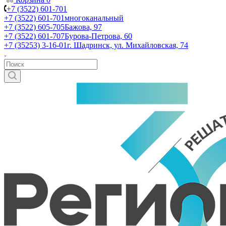
+7 (3522) 601-701
+7 (3522) 601-701
многоканальный
+7 (3522) 605-705
Бажова, 97
+7 (3522) 601-707
Бурова-Петрова, 60
+7 (35253) 3-16-01
г. Шадринск, ул. Михайловская, 74