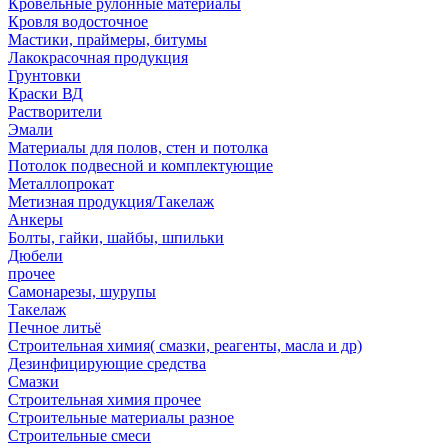
Кровельные рулонные материалы
Кровля водосточное
Мастики, праймеры, битумы
Лакокрасочная продукция
Грунтовки
Краски ВД
Растворители
Эмали
Материалы для полов, стен и потолка
Потолок подвесной и комплектующие
Металлопрокат
Метизная продукция/Такелаж
Анкеры
Болты, гайки, шайбы, шпильки
Дюбели
прочее
Самонарезы, шурупы
Такелаж
Печное литьё
Строительная химия( смазки, реагенты, масла и др)
Дезинфицирующие средства
Смазки
Строительная химия прочее
Строительные материалы разное
Строительные смеси