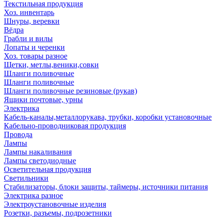
Текстильная продукция
Хоз. инвентарь
Шнуры, веревки
Вёдра
Грабли и вилы
Лопаты и черенки
Хоз. товары разное
Щетки, метлы,веники,совки
Шланги поливочные
Шланги поливочные
Шланги поливочные резиновые (рукав)
Ящики почтовые, урны
Электрика
Кабель-каналы,металлорукава, трубки, коробки установочные
Кабельно-проводниковая продукция
Провода
Лампы
Лампы накаливания
Лампы светодиодные
Осветительная продукция
Светильники
Стабилизаторы, блоки защиты, таймеры, источники питания
Электрика разное
Электроустановочные изделия
Розетки, разъемы, подрозетники