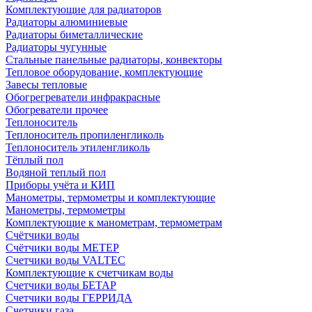
Комплектующие для радиаторов
Радиаторы алюминиевые
Радиаторы биметаллические
Радиаторы чугунные
Стальные панельные радиаторы, конвекторы
Тепловое оборудование, комплектующие
Завесы тепловые
Обогрегреватели инфракрасные
Обогреватели прочее
Теплоноситель
Теплоноситель пропиленгликоль
Теплоноситель этиленгликоль
Тёплый пол
Водяной теплый пол
Приборы учёта и КИП
Манометры, термометры и комплектующие
Манометры, термометры
Комплектующие к манометрам, термометрам
Счётчики воды
Счётчики воды МЕТЕР
Счетчики воды VALTEC
Комплектующие к счетчикам воды
Счетчики воды БЕТАР
Счетчики воды ГЕРРИДА
Счетчики газа