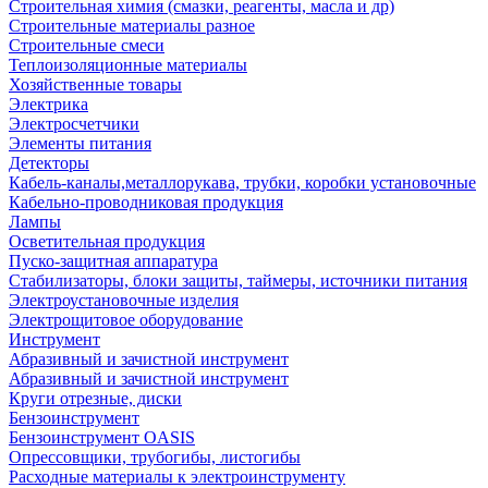
Строительная химия (смазки, реагенты, масла и др)
Строительные материалы разное
Строительные смеси
Теплоизоляционные материалы
Хозяйственные товары
Электрика
Электросчетчики
Элементы питания
Детекторы
Кабель-каналы,металлорукава, трубки, коробки установочные
Кабельно-проводниковая продукция
Лампы
Осветительная продукция
Пуско-защитная аппаратура
Стабилизаторы, блоки защиты, таймеры, источники питания
Электроустановочные изделия
Электрощитовое оборудование
Инструмент
Абразивный и зачистной инструмент
Абразивный и зачистной инструмент
Круги отрезные, диски
Бензоинструмент
Бензоинструмент OASIS
Опрессовщики, трубогибы, листогибы
Расходные материалы к электроинструменту