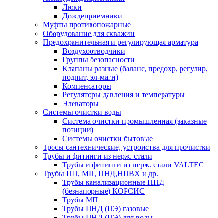
Люки
Дождеприемники
Муфты противопожарные
Оборудование для скважин
Предохранительная и регулирующая арматура
Воздухоотводчики
Группы безопасности
Клапаны разные (баланс, предохр, регулир,
подпит, эл-магн)
Компенсаторы
Регуляторы давления и температуры
Элеваторы
Системы очистки воды
Система очистки промышленная (заказные
позиции)
Системы очистки бытовые
Тросы сантехнические, устройства для прочистки
Трубы и фитинги из нерж. стали
Трубы и фитинги из нерж. стали VALTEC
Трубы ПП, МП, ПНД,НПВХ и др.
Трубы канализационные ПНД
(безнапорные) КОРСИС
Трубы МП
Трубы ПНД (ПЭ) газовые
Трубы ПНД (ПЭ) для воды