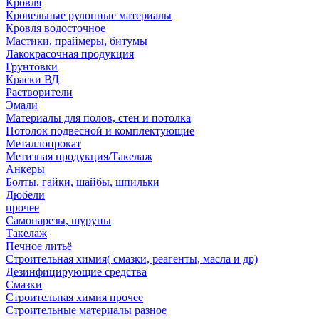
Кровля
Кровельные рулонные материалы
Кровля водосточное
Мастики, праймеры, битумы
Лакокрасочная продукция
Грунтовки
Краски ВД
Растворители
Эмали
Материалы для полов, стен и потолка
Потолок подвесной и комплектующие
Металлопрокат
Метизная продукция/Такелаж
Анкеры
Болты, гайки, шайбы, шпильки
Дюбели
прочее
Самонарезы, шурупы
Такелаж
Печное литьё
Строительная химия( смазки, реагенты, масла и др)
Дезинфицирующие средства
Смазки
Строительная химия прочее
Строительные материалы разное