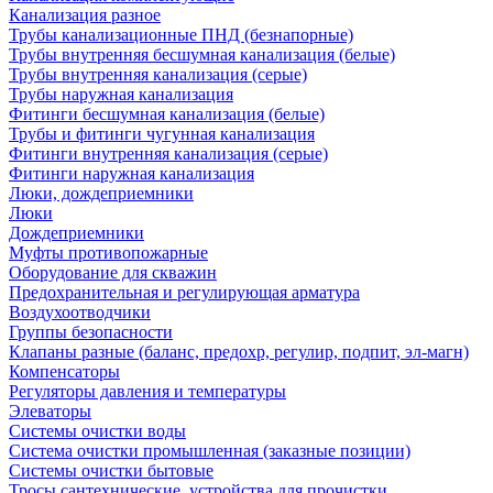
Канализация разное
Трубы канализационные ПНД (безнапорные)
Трубы внутренняя бесшумная канализация (белые)
Трубы внутренняя канализация (серые)
Трубы наружная канализация
Фитинги бесшумная канализация (белые)
Трубы и фитинги чугунная канализация
Фитинги внутренняя канализация (серые)
Фитинги наружная канализация
Люки, дождеприемники
Люки
Дождеприемники
Муфты противопожарные
Оборудование для скважин
Предохранительная и регулирующая арматура
Воздухоотводчики
Группы безопасности
Клапаны разные (баланс, предохр, регулир, подпит, эл-магн)
Компенсаторы
Регуляторы давления и температуры
Элеваторы
Системы очистки воды
Система очистки промышленная (заказные позиции)
Системы очистки бытовые
Тросы сантехнические, устройства для прочистки