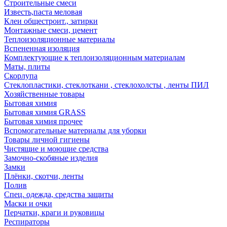
Строительные смеси
Известь,паста меловая
Клеи общестроит., затирки
Монтажные смеси, цемент
Теплоизоляционные материалы
Вспененная изоляция
Комплектующие к теплоизоляционным материалам
Маты, плиты
Скорлупа
Стеклопластики, стеклоткани , стеклохолсты , ленты ПИЛ
Хозяйственные товары
Бытовая химия
Бытовая химия GRASS
Бытовая химия прочее
Вспомогательные материалы для уборки
Товары личной гигиены
Чистящие и моющие средства
Замочно-скобяные изделия
Замки
Плёнки, скотчи, ленты
Полив
Спец. одежда, средства защиты
Маски и очки
Перчатки, краги и руковицы
Респираторы