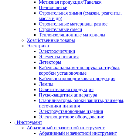
Метизная продукция/Такелаж
Печное литьё
Строительная химия (смазки, реагенты,
масла и др)
Строительные материалы разное
Строительные смеси
Теплоизоляционные материалы
Хозяйственные товары
Электрика
Электросчетчики
Элементы питания
Детекторы
Кабель-каналы,металлорукава, трубки,
коробки установочные
Кабельно-проводниковая продукция
Лампы
Осветительная продукция
Пуско-защитная аппаратура
Стабилизаторы, блоки защиты, таймеры,
источники питания
Электроустановочные изделия
Электрощитовое оборудование
Инструмент
Абразивный и зачистной инструмент
Абразивный и зачистной инструмент