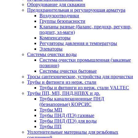
Оборудование для скважин
Предохранительная и регулирующая арматура
Воздухоотводчики
Группы безопасности
Клапаны разные (баланс, предохр, регулир,
подпит, эл-магн)
Компенсаторы
Регуляторы давления и температуры
Элеваторы
Системы очистки воды
Система очистки промышленная (заказные
позиции)
Системы очистки бытовые
Тросы сантехнические, устройства для прочистки
Трубы и фитинги из нерж. стали
Трубы и фитинги из нерж. стали VALTEC
Трубы ПП, МП, ПНД,НПВХ и др.
Трубы канализационные ПНД
(безнапорные) КОРСИС
Трубы МП
Трубы ПНД (ПЭ) газовые
Трубы ПНД (ПЭ) для воды
Трубы ПП
Уплотнительные материалы для резьбовых
соединений