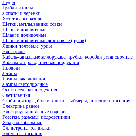
Вёдра
Грабли и вилы
Лопаты и черенки
Хоз. товары разное
Щетки, метлы,веники,совки
Шланги поливочные
Шланги поливочные
Шланги поливочные резиновые (рукав)
Ящики почтовые, урны
Электрика
Кабель-каналы,металлорукава, трубки, коробки установочные
Кабельно-проводниковая продукция
Провода
Лампы
Лампы накаливания
Лампы светодиодные
Осветительная продукция
Светильники
Стабилизаторы, блоки защиты, таймеры, источники питания
Электрика разное
Электроустановочные изделия
Розетки, разъемы, подрозетники
Хомуты кабельные
Эл. патроны, эл. вилки
Элементы питания