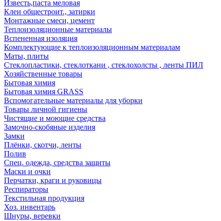
Известь,паста меловая
Клеи общестроит., затирки
Монтажные смеси, цемент
Теплоизоляционные материалы
Вспененная изоляция
Комплектующие к теплоизоляционным материалам
Маты, плиты
Стеклопластики, стеклоткани , стеклохолсты , ленты ПИЛ
Хозяйственные товары
Бытовая химия
Бытовая химия GRASS
Вспомогательные материалы для уборки
Товары личной гигиены
Чистящие и моющие средства
Замочно-скобяные изделия
Замки
Плёнки, скотчи, ленты
Полив
Спец. одежда, средства защиты
Маски и очки
Перчатки, краги и руковицы
Респираторы
Текстильная продукция
Хоз. инвентарь
Шнуры, веревки