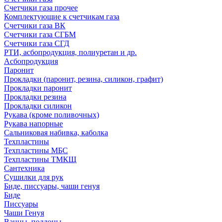
Счетчики газа прочее
Комплектующие к счетчикам газа
Счетчики газа ВК
Счетчики газа СГБМ
Счетчики газа СГД
РТИ, асбопродукция, полиуретан и др.
Асбопродукция
Паронит
Прокладки (паронит, резина, силикон, графит)
Прокладки паронит
Прокладки резина
Прокладки силикон
Рукава (кроме поливочных)
Рукава напорные
Сальниковая набивка, каболка
Техпластины
Техпластины МБС
Техпластины ТМКЩ
Сантехника
Сушилки для рук
Биде, писсуары, чаши генуя
Биде
Писсуары
Чаши Генуя
Ванны, поддоны