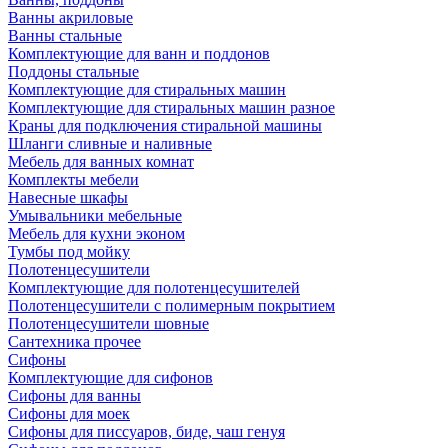
Ванны акриловые
Ванны стальные
Комплектующие для ванн и поддонов
Поддоны стальные
Комплектующие для стиральных машин
Комплектующие для стиральных машин разное
Краны для подключения стиральной машины
Шланги сливные и наливные
Мебель для ванных комнат
Комплекты мебели
Навесные шкафы
Умывальники мебельные
Мебель для кухни эконом
Тумбы под мойку
Полотенцесушители
Комплектующие для полотенцесушителей
Полотенцесушители с полимерным покрытием
Полотенцесушители шовные
Сантехника прочее
Сифоны
Комплектующие для сифонов
Сифоны для ванны
Сифоны для моек
Сифоны для писсуаров, биде, чаш генуя