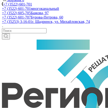
+7 (3522) 601-701
+7 (3522) 601-701
многоканальный
+7 (3522) 605-705
Бажова, 97
+7 (3522) 601-707
Бурова-Петрова, 60
+7 (35253) 3-16-01
г. Шадринск, ул. Михайловская, 74