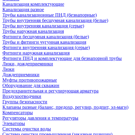
Канализация комплектующие
Канализация разное
Трубы канализационные ПНД (безнапорные)
Трубы внутренняя бесшумная канализация (белые)
Трубы внутренняя канализация (серые)
Трубы наружная канализация
Фитинги бесшумная канализация (белые)
Трубы и фитинги чугунная канализация
Фитинги внутренняя канализация (серые)
Фитинги наружная канализация
Фитинги ПНД и комплектующие для безнапорной трубы
Люки, дождеприемники
Люки
Дождеприемники
Муфты противопожарные
Оборудование для скважин
Предохранительная и регулирующая арматура
Воздухоотводчики
Группы безопасности
Клапаны разные (баланс, предохр, регулир, подпит, эл-магн)
Компенсаторы
Регуляторы давления и температуры
Элеваторы
Системы очистки воды
Система очистки промышленная (заказные позиции)