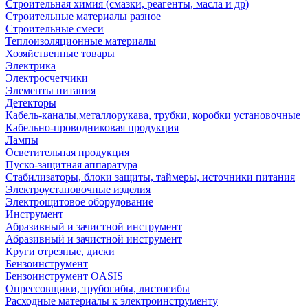
Строительная химия (смазки, реагенты, масла и др)
Строительные материалы разное
Строительные смеси
Теплоизоляционные материалы
Хозяйственные товары
Электрика
Электросчетчики
Элементы питания
Детекторы
Кабель-каналы,металлорукава, трубки, коробки установочные
Кабельно-проводниковая продукция
Лампы
Осветительная продукция
Пуско-защитная аппаратура
Стабилизаторы, блоки защиты, таймеры, источники питания
Электроустановочные изделия
Электрощитовое оборудование
Инструмент
Абразивный и зачистной инструмент
Абразивный и зачистной инструмент
Круги отрезные, диски
Бензоинструмент
Бензоинструмент OASIS
Опрессовщики, трубогибы, листогибы
Расходные материалы к электроинструменту