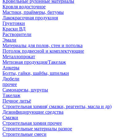
Кровельные рулонные материалы
Кровля водосточное
Мастики, праймеры, битумы
Лакокрасочная продукция
Грунтовки
Краски ВД
Растворители
Эмали
Материалы для полов, стен и потолка
Потолок подвесной и комплектующие
Металлопрокат
Метизная продукция/Такелаж
Анкеры
Болты, гайки, шайбы, шпильки
Дюбели
прочее
Самонарезы, шурупы
Такелаж
Печное литьё
Строительная химия( смазки, реагенты, масла и др)
Дезинфицирующие средства
Смазки
Строительная химия прочее
Строительные материалы разное
Строительные смеси