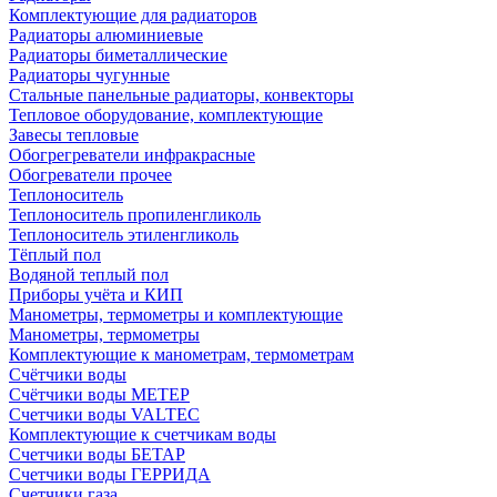
Комплектующие для радиаторов
Радиаторы алюминиевые
Радиаторы биметаллические
Радиаторы чугунные
Стальные панельные радиаторы, конвекторы
Тепловое оборудование, комплектующие
Завесы тепловые
Обогрегреватели инфракрасные
Обогреватели прочее
Теплоноситель
Теплоноситель пропиленгликоль
Теплоноситель этиленгликоль
Тёплый пол
Водяной теплый пол
Приборы учёта и КИП
Манометры, термометры и комплектующие
Манометры, термометры
Комплектующие к манометрам, термометрам
Счётчики воды
Счётчики воды МЕТЕР
Счетчики воды VALTEC
Комплектующие к счетчикам воды
Счетчики воды БЕТАР
Счетчики воды ГЕРРИДА
Счетчики газа