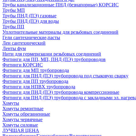
Трубы канализационные ПНД (безнапорные) КОРСИС
Трубы МП
Трубы ПНД (ПЭ) газовые
Трубы ПНД (ПЭ) для воды
Трубы ПП
Уплотнительные материалы для резьбовых соединений
Гели сантехнические,пасты
Лен сантехнический
Ленты фум
Нити для гермеризации резьбовых соединений
Фитинги для ПП, МП, ПНД (ПЭ) трубопроводов
Фитинги КОРСИС
Фитинги для МП трубопровода
Фитинги для ПНД (ПЭ) трубопровода под стыковую сварку
Фитинги для ПП трубопровода
Фитинги для НПВХ трубопровода
Фитинги для ПНД (ПЭ) трубопровода компрессионные
Фитинги для ПНД (ПЭ) трубопровода с закладными эл. нагрев
Хомуты
Хомуты ремонтные
Хомуты обрезиненные
Хомуты червячные
Хомуты силовые
ЛУЧШАЯ ЦЕНА
Водоснабжение/Газоснабжение/Водоотведение