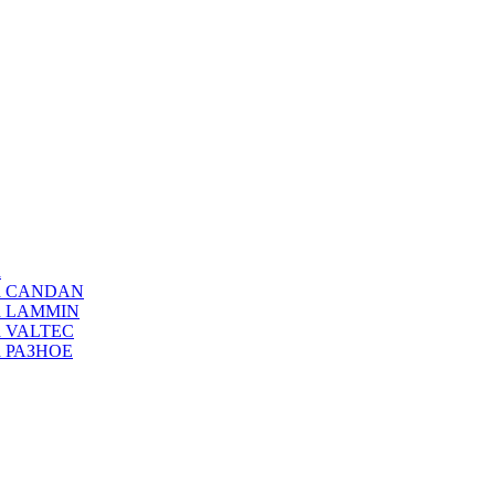
а
ода CANDAN
да LAMMIN
да VALTEC
да РАЗНОЕ