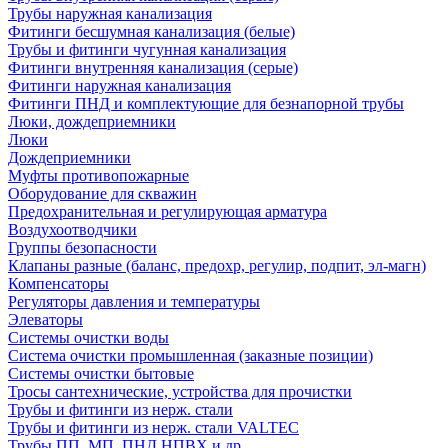
Трубы наружная канализация
Фитинги бесшумная канализация (белые)
Трубы и фитинги чугунная канализация
Фитинги внутренняя канализация (серые)
Фитинги наружная канализация
Фитинги ПНД и комплектующие для безнапорной трубы
Люки, дождеприемники
Люки
Дождеприемники
Муфты противопожарные
Оборудование для скважин
Предохранительная и регулирующая арматура
Воздухоотводчики
Группы безопасности
Клапаны разные (баланс, предохр, регулир, подпит, эл-магн)
Компенсаторы
Регуляторы давления и температуры
Элеваторы
Системы очистки воды
Система очистки промышленная (заказные позиции)
Системы очистки бытовые
Тросы сантехнические, устройства для прочистки
Трубы и фитинги из нерж. стали
Трубы и фитинги из нерж. стали VALTEC
Трубы ПП, МП, ПНД,НПВХ и др.