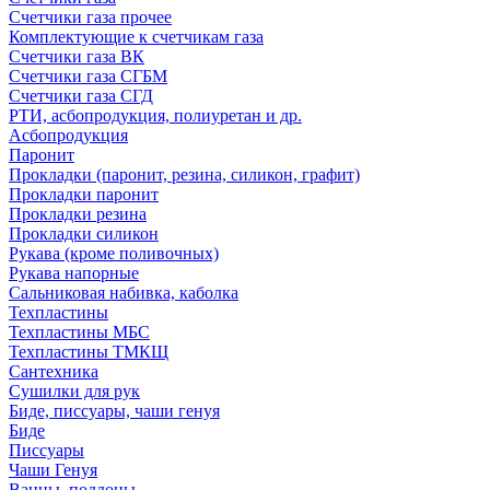
Счетчики газа прочее
Комплектующие к счетчикам газа
Счетчики газа ВК
Счетчики газа СГБМ
Счетчики газа СГД
РТИ, асбопродукция, полиуретан и др.
Асбопродукция
Паронит
Прокладки (паронит, резина, силикон, графит)
Прокладки паронит
Прокладки резина
Прокладки силикон
Рукава (кроме поливочных)
Рукава напорные
Сальниковая набивка, каболка
Техпластины
Техпластины МБС
Техпластины ТМКЩ
Сантехника
Сушилки для рук
Биде, писсуары, чаши генуя
Биде
Писсуары
Чаши Генуя
Ванны, поддоны