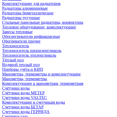
Комплектующие для радиаторов
Радиаторы алюминиевые
Радиаторы биметаллические
Радиаторы чугунные
Стальные панельные радиаторы, конвекторы
Тепловое оборудование, комплектующие
Завесы тепловые
Обогрегреватели инфракрасные
Обогреватели прочее
Теплоноситель
Теплоноситель пропиленгликоль
Теплоноситель этиленгликоль
Тёплый пол
Водяной теплый пол
Приборы учёта и КИП
Манометры, термометры и комплектующие
Манометры, термометры
Комплектующие к манометрам, термометрам
Счётчики воды
Счётчики воды МЕТЕР
Счетчики воды VALTEC
Комплектующие к счетчикам воды
Счетчики воды БЕТАР
Счетчики воды ГЕРРИДА
Счетчики газа