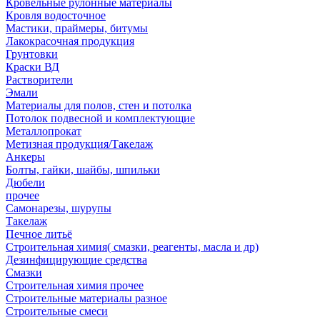
Кровельные рулонные материалы
Кровля водосточное
Мастики, праймеры, битумы
Лакокрасочная продукция
Грунтовки
Краски ВД
Растворители
Эмали
Материалы для полов, стен и потолка
Потолок подвесной и комплектующие
Металлопрокат
Метизная продукция/Такелаж
Анкеры
Болты, гайки, шайбы, шпильки
Дюбели
прочее
Самонарезы, шурупы
Такелаж
Печное литьё
Строительная химия( смазки, реагенты, масла и др)
Дезинфицирующие средства
Смазки
Строительная химия прочее
Строительные материалы разное
Строительные смеси