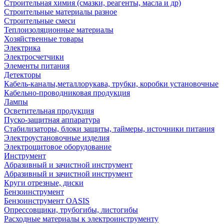
Строительная химия (смазки, реагенты, масла и др)
Строительные материалы разное
Строительные смеси
Теплоизоляционные материалы
Хозяйственные товары
Электрика
Электросчетчики
Элементы питания
Детекторы
Кабель-каналы,металлорукава, трубки, коробки установочные
Кабельно-проводниковая продукция
Лампы
Осветительная продукция
Пуско-защитная аппаратура
Стабилизаторы, блоки защиты, таймеры, источники питания
Электроустановочные изделия
Электрощитовое оборудование
Инструмент
Абразивный и зачистной инструмент
Абразивный и зачистной инструмент
Круги отрезные, диски
Бензоинструмент
Бензоинструмент OASIS
Опрессовщики, трубогибы, листогибы
Расходные материалы к электроинструменту