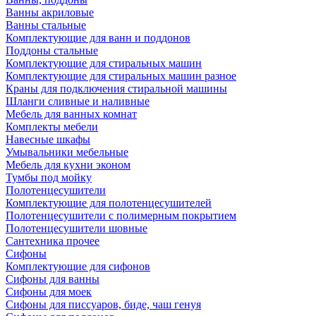
Ванны акриловые
Ванны стальные
Комплектующие для ванн и поддонов
Поддоны стальные
Комплектующие для стиральных машин
Комплектующие для стиральных машин разное
Краны для подключения стиральной машины
Шланги сливные и наливные
Мебель для ванных комнат
Комплекты мебели
Навесные шкафы
Умывальники мебельные
Мебель для кухни эконом
Тумбы под мойку
Полотенцесушители
Комплектующие для полотенцесушителей
Полотенцесушители с полимерным покрытием
Полотенцесушители шовные
Сантехника прочее
Сифоны
Комплектующие для сифонов
Сифоны для ванны
Сифоны для моек
Сифоны для писсуаров, биде, чаш генуя