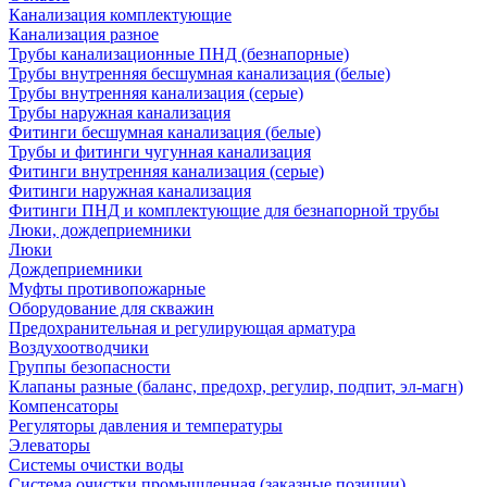
Канализация комплектующие
Канализация разное
Трубы канализационные ПНД (безнапорные)
Трубы внутренняя бесшумная канализация (белые)
Трубы внутренняя канализация (серые)
Трубы наружная канализация
Фитинги бесшумная канализация (белые)
Трубы и фитинги чугунная канализация
Фитинги внутренняя канализация (серые)
Фитинги наружная канализация
Фитинги ПНД и комплектующие для безнапорной трубы
Люки, дождеприемники
Люки
Дождеприемники
Муфты противопожарные
Оборудование для скважин
Предохранительная и регулирующая арматура
Воздухоотводчики
Группы безопасности
Клапаны разные (баланс, предохр, регулир, подпит, эл-магн)
Компенсаторы
Регуляторы давления и температуры
Элеваторы
Системы очистки воды
Система очистки промышленная (заказные позиции)