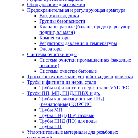
Оборудование для скважин
Предохранительная и регулирующая арматура
Воздухоотводчики
Группы безопасности
Клапаны разные (баланс, предохр, регулир,
подпит, эл-магн)
Компенсаторы
Регуляторы давления и температуры
Элеваторы
Системы очистки воды
Система очистки промышленная (заказные
позиции)
Системы очистки бытовые
Тросы сантехнические, устройства для прочистки
Трубы и фитинги из нерж. стали
Трубы и фитинги из нерж. стали VALTEC
Трубы ПП, МП, ПНД,НПВХ и др.
Трубы канализационные ПНД
(безнапорные) КОРСИС
Трубы МП
Трубы ПНД (ПЭ) газовые
Трубы ПНД (ПЭ) для воды
Трубы ПП
Уплотнительные материалы для резьбовых
соединений