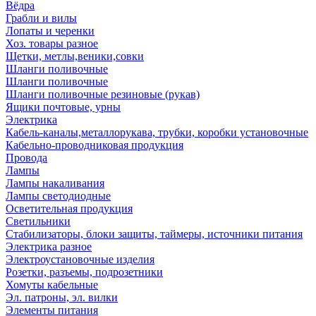
Вёдра
Грабли и вилы
Лопаты и черенки
Хоз. товары разное
Щетки, метлы,веники,совки
Шланги поливочные
Шланги поливочные
Шланги поливочные резиновые (рукав)
Ящики почтовые, урны
Электрика
Кабель-каналы,металлорукава, трубки, коробки установочные
Кабельно-проводниковая продукция
Провода
Лампы
Лампы накаливания
Лампы светодиодные
Осветительная продукция
Светильники
Стабилизаторы, блоки защиты, таймеры, источники питания
Электрика разное
Электроустановочные изделия
Розетки, разъемы, подрозетники
Хомуты кабельные
Эл. патроны, эл. вилки
Элементы питания