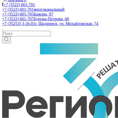
+7 (3522) 601-701
+7 (3522) 601-701
многоканальный
+7 (3522) 605-705
Бажова, 97
+7 (3522) 601-707
Бурова-Петрова, 60
+7 (35253) 3-16-01
г. Шадринск, ул. Михайловская, 74