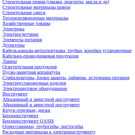
Строительная химия (смазки, реагенты, масла и др)
Строительные материалы разное
Строительные смеси
Теплоизоляционные материалы
Хозяйственные товары
Электрика
Электросчетчики
Элементы питания
Детекторы
Кабель-каналы,металлорукава, трубки, коробки установочные
Кабельно-проводниковая продукция
Лампы
Осветительная продукция
Пуско-защитная аппаратура
Стабилизаторы, блоки защиты, таймеры, источники питания
Электроустановочные изделия
Электрощитовое оборудование
Инструмент
Абразивный и зачистной инструмент
Абразивный и зачистной инструмент
Круги отрезные, диски
Бензоинструмент
Бензоинструмент OASIS
Опрессовщики, трубогибы, листогибы
Расходные материалы к электроинструменту