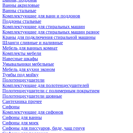
Ванны акриловые
Ванны стальные
Комплектующие для ванн и поддонов
Поддоны стальные
Комплектующие для стиральных машин
Комплектующие для стиральных машин разное
Краны для подключения стиральной машины
Шланги сливные и наливные
Мебель для ванных комнат
Комплекты мебели
Навесные шкафы
Умывальники мебельные
Мебель для кухни эконом
Тумбы под мойку
Полотенцесушители
Комплектующие для полотенцесушителей
Полотенцесушители с полимерным покрытием
Полотенцесушители шовные
Сантехника прочее
Сифоны
Комплектующие для сифонов
Сифоны для ванны
Сифоны для моек
Сифоны для писсуаров, биде, чаш генуя