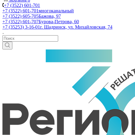
+7 (3522) 601-701
+7 (3522) 601-701
многоканальный
+7 (3522) 605-705
Бажова, 97
+7 (3522) 601-707
Бурова-Петрова, 60
+7 (35253) 3-16-01
г. Шадринск, ул. Михайловская, 74