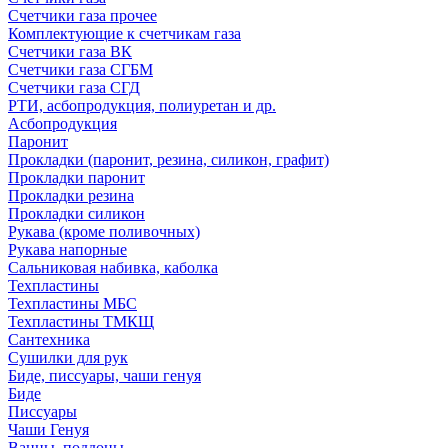
Счетчики газа прочее
Комплектующие к счетчикам газа
Счетчики газа ВК
Счетчики газа СГБМ
Счетчики газа СГД
РТИ, асбопродукция, полиуретан и др.
Асбопродукция
Паронит
Прокладки (паронит, резина, силикон, графит)
Прокладки паронит
Прокладки резина
Прокладки силикон
Рукава (кроме поливочных)
Рукава напорные
Сальниковая набивка, каболка
Техпластины
Техпластины МБС
Техпластины ТМКЩ
Сантехника
Сушилки для рук
Биде, писсуары, чаши генуя
Биде
Писсуары
Чаши Генуя
Ванны, поддоны