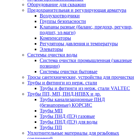
Оборудование для скважин
Предохранительная и регулирующая арматура
Воздухоотводчики
Группы безопасности
Клапаны разные (баланс, предохр, регулир,
подпит, эл-магн)
Компенсаторы
Регуляторы давления и температуры
Элеваторы
Системы очистки воды
Система очистки промышленная (заказные
позиции)
Системы очистки бытовые
Тросы сантехнические, устройства для прочистки
Трубы и фитинги из нерж. стали
Трубы и фитинги из нерж. стали VALTEC
Трубы ПП, МП, ПНД,НПВХ и др.
Трубы канализационные ПНД
(безнапорные) КОРСИС
Трубы МП
Трубы ПНД (ПЭ) газовые
Трубы ПНД (ПЭ) для воды
Трубы ПП
Уплотнительные материалы для резьбовых
соединений