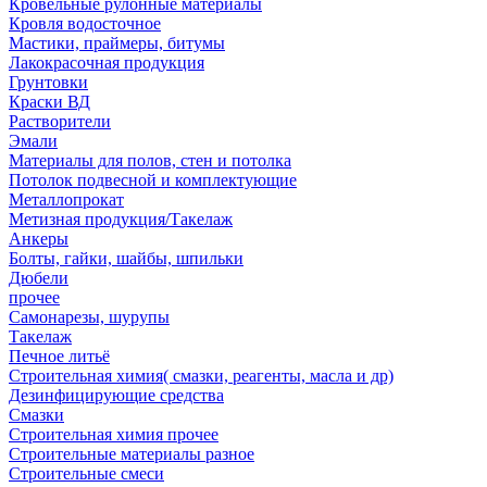
Кровельные рулонные материалы
Кровля водосточное
Мастики, праймеры, битумы
Лакокрасочная продукция
Грунтовки
Краски ВД
Растворители
Эмали
Материалы для полов, стен и потолка
Потолок подвесной и комплектующие
Металлопрокат
Метизная продукция/Такелаж
Анкеры
Болты, гайки, шайбы, шпильки
Дюбели
прочее
Самонарезы, шурупы
Такелаж
Печное литьё
Строительная химия( смазки, реагенты, масла и др)
Дезинфицирующие средства
Смазки
Строительная химия прочее
Строительные материалы разное
Строительные смеси