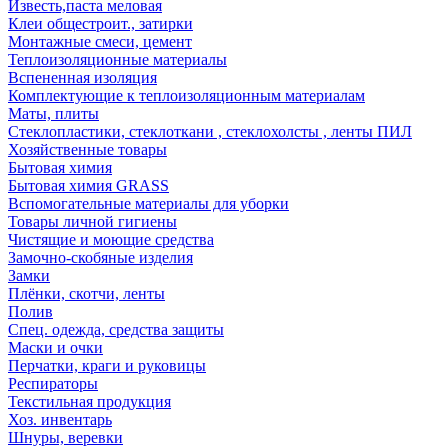
Известь,паста меловая
Клеи общестроит., затирки
Монтажные смеси, цемент
Теплоизоляционные материалы
Вспененная изоляция
Комплектующие к теплоизоляционным материалам
Маты, плиты
Стеклопластики, стеклоткани , стеклохолсты , ленты ПИЛ
Хозяйственные товары
Бытовая химия
Бытовая химия GRASS
Вспомогательные материалы для уборки
Товары личной гигиены
Чистящие и моющие средства
Замочно-скобяные изделия
Замки
Плёнки, скотчи, ленты
Полив
Спец. одежда, средства защиты
Маски и очки
Перчатки, краги и руковицы
Респираторы
Текстильная продукция
Хоз. инвентарь
Шнуры, веревки