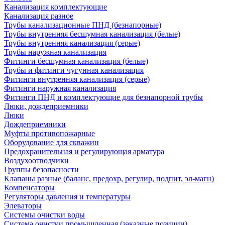
Канализация комплектующие
Канализация разное
Трубы канализационные ПНД (безнапорные)
Трубы внутренняя бесшумная канализация (белые)
Трубы внутренняя канализация (серые)
Трубы наружная канализация
Фитинги бесшумная канализация (белые)
Трубы и фитинги чугунная канализация
Фитинги внутренняя канализация (серые)
Фитинги наружная канализация
Фитинги ПНД и комплектующие для безнапорной трубы
Люки, дождеприемники
Люки
Дождеприемники
Муфты противопожарные
Оборудование для скважин
Предохранительная и регулирующая арматура
Воздухоотводчики
Группы безопасности
Клапаны разные (баланс, предохр, регулир, подпит, эл-магн)
Компенсаторы
Регуляторы давления и температуры
Элеваторы
Системы очистки воды
Система очистки промышленная (заказные позиции)