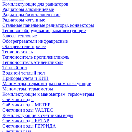
Комплектующие для радиаторов
Радиаторы алюминиевые
Радиаторы биметаллические
Радиаторы чугунные
Стальные панельные радиаторы, конвекторы
Тепловое оборудование, комплектующие
Завесы тепловые
Обогрегреватели инфракрасные
Обогреватели прочее
Теплоноситель
Теплоноситель пропиленгликоль
Теплоноситель этиленгликоль
Тёплый пол
Водяной теплый пол
Приборы учёта и КИП
Манометры, термометры и комплектующие
Манометры, термометры
Комплектующие к манометрам, термометрам
Счётчики воды
Счётчики воды МЕТЕР
Счетчики воды VALTEC
Комплектующие к счетчикам воды
Счетчики воды БЕТАР
Счетчики воды ГЕРРИДА
Счетчики газа