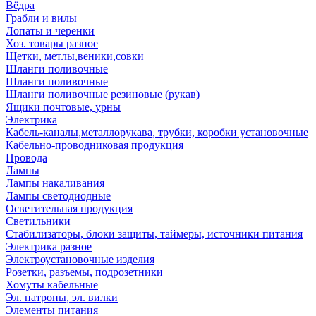
Вёдра
Грабли и вилы
Лопаты и черенки
Хоз. товары разное
Щетки, метлы,веники,совки
Шланги поливочные
Шланги поливочные
Шланги поливочные резиновые (рукав)
Ящики почтовые, урны
Электрика
Кабель-каналы,металлорукава, трубки, коробки установочные
Кабельно-проводниковая продукция
Провода
Лампы
Лампы накаливания
Лампы светодиодные
Осветительная продукция
Светильники
Стабилизаторы, блоки защиты, таймеры, источники питания
Электрика разное
Электроустановочные изделия
Розетки, разъемы, подрозетники
Хомуты кабельные
Эл. патроны, эл. вилки
Элементы питания