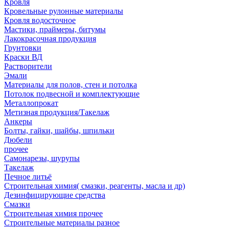
Кровля
Кровельные рулонные материалы
Кровля водосточное
Мастики, праймеры, битумы
Лакокрасочная продукция
Грунтовки
Краски ВД
Растворители
Эмали
Материалы для полов, стен и потолка
Потолок подвесной и комплектующие
Металлопрокат
Метизная продукция/Такелаж
Анкеры
Болты, гайки, шайбы, шпильки
Дюбели
прочее
Самонарезы, шурупы
Такелаж
Печное литьё
Строительная химия( смазки, реагенты, масла и др)
Дезинфицирующие средства
Смазки
Строительная химия прочее
Строительные материалы разное