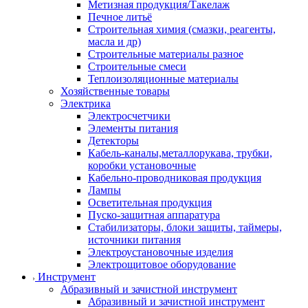
Метизная продукция/Такелаж
Печное литьё
Строительная химия (смазки, реагенты,
масла и др)
Строительные материалы разное
Строительные смеси
Теплоизоляционные материалы
Хозяйственные товары
Электрика
Электросчетчики
Элементы питания
Детекторы
Кабель-каналы,металлорукава, трубки,
коробки установочные
Кабельно-проводниковая продукция
Лампы
Осветительная продукция
Пуско-защитная аппаратура
Стабилизаторы, блоки защиты, таймеры,
источники питания
Электроустановочные изделия
Электрощитовое оборудование
Инструмент
Абразивный и зачистной инструмент
Абразивный и зачистной инструмент