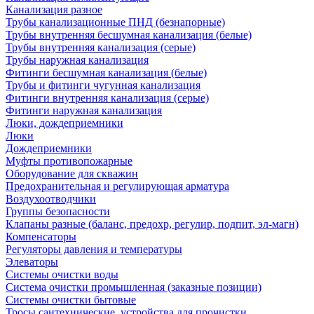
Канализация разное
Трубы канализационные ПНД (безнапорные)
Трубы внутренняя бесшумная канализация (белые)
Трубы внутренняя канализация (серые)
Трубы наружная канализация
Фитинги бесшумная канализация (белые)
Трубы и фитинги чугунная канализация
Фитинги внутренняя канализация (серые)
Фитинги наружная канализация
Люки, дождеприемники
Люки
Дождеприемники
Муфты противопожарные
Оборудование для скважин
Предохранительная и регулирующая арматура
Воздухоотводчики
Группы безопасности
Клапаны разные (баланс, предохр, регулир, подпит, эл-магн)
Компенсаторы
Регуляторы давления и температуры
Элеваторы
Системы очистки воды
Система очистки промышленная (заказные позиции)
Системы очистки бытовые
Тросы сантехнические, устройства для прочистки