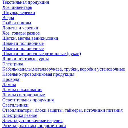
Текстильная продукция
Хоз. инвентарь
Шнуры, веревки
Вёдра
Грабли и вилы
Лопаты и черенки
Хоз. товары разное
Щетки, метлы,веники,совки
Шланги поливочные
Шланги поливочные
Шланги поливочные резиновые (рукав)
Ящики почтовые, урны
Электрика
Кабель-каналы,металлорукава, трубки, коробки установочные
Кабельно-проводниковая продукция
Провода
Лампы
Лампы накаливания
Лампы светодиодные
Осветительная продукция
Светильники
Стабилизаторы, блоки защиты, таймеры, источники питания
Электрика разное
Электроустановочные изделия
Розетки, разъемы, подрозетники