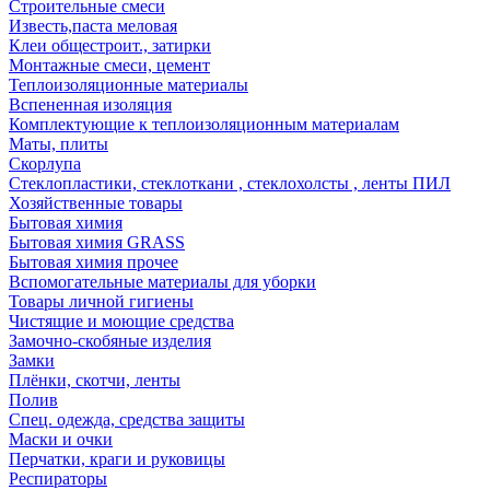
Строительные смеси
Известь,паста меловая
Клеи общестроит., затирки
Монтажные смеси, цемент
Теплоизоляционные материалы
Вспененная изоляция
Комплектующие к теплоизоляционным материалам
Маты, плиты
Скорлупа
Стеклопластики, стеклоткани , стеклохолсты , ленты ПИЛ
Хозяйственные товары
Бытовая химия
Бытовая химия GRASS
Бытовая химия прочее
Вспомогательные материалы для уборки
Товары личной гигиены
Чистящие и моющие средства
Замочно-скобяные изделия
Замки
Плёнки, скотчи, ленты
Полив
Спец. одежда, средства защиты
Маски и очки
Перчатки, краги и руковицы
Респираторы