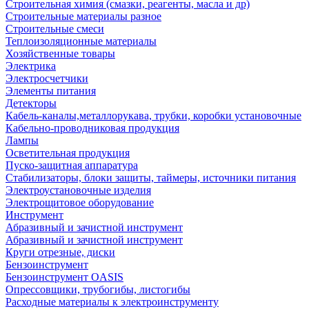
Строительная химия (смазки, реагенты, масла и др)
Строительные материалы разное
Строительные смеси
Теплоизоляционные материалы
Хозяйственные товары
Электрика
Электросчетчики
Элементы питания
Детекторы
Кабель-каналы,металлорукава, трубки, коробки установочные
Кабельно-проводниковая продукция
Лампы
Осветительная продукция
Пуско-защитная аппаратура
Стабилизаторы, блоки защиты, таймеры, источники питания
Электроустановочные изделия
Электрощитовое оборудование
Инструмент
Абразивный и зачистной инструмент
Абразивный и зачистной инструмент
Круги отрезные, диски
Бензоинструмент
Бензоинструмент OASIS
Опрессовщики, трубогибы, листогибы
Расходные материалы к электроинструменту