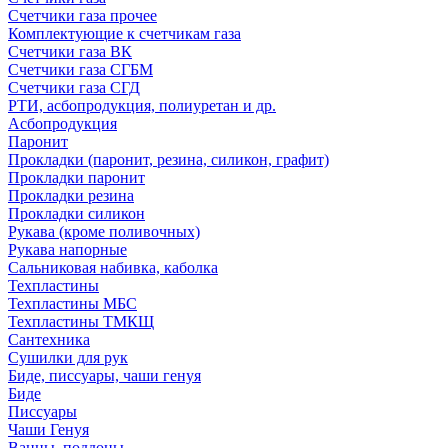
Счетчики газа прочее
Комплектующие к счетчикам газа
Счетчики газа ВК
Счетчики газа СГБМ
Счетчики газа СГД
РТИ, асбопродукция, полиуретан и др.
Асбопродукция
Паронит
Прокладки (паронит, резина, силикон, графит)
Прокладки паронит
Прокладки резина
Прокладки силикон
Рукава (кроме поливочных)
Рукава напорные
Сальниковая набивка, каболка
Техпластины
Техпластины МБС
Техпластины ТМКЩ
Сантехника
Сушилки для рук
Биде, писсуары, чаши генуя
Биде
Писсуары
Чаши Генуя
Ванны, поддоны