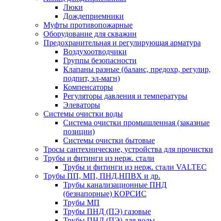
Люки
Дождеприемники
Муфты противопожарные
Оборудование для скважин
Предохранительная и регулирующая арматура
Воздухоотводчики
Группы безопасности
Клапаны разные (баланс, предохр, регулир,
подпит, эл-магн)
Компенсаторы
Регуляторы давления и температуры
Элеваторы
Системы очистки воды
Система очистки промышленная (заказные
позиции)
Системы очистки бытовые
Тросы сантехнические, устройства для прочистки
Трубы и фитинги из нерж. стали
Трубы и фитинги из нерж. стали VALTEC
Трубы ПП, МП, ПНД,НПВХ и др.
Трубы канализационные ПНД
(безнапорные) КОРСИС
Трубы МП
Трубы ПНД (ПЭ) газовые
Трубы ПНД (ПЭ) для воды