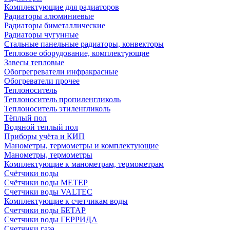
Комплектующие для радиаторов
Радиаторы алюминиевые
Радиаторы биметаллические
Радиаторы чугунные
Стальные панельные радиаторы, конвекторы
Тепловое оборудование, комплектующие
Завесы тепловые
Обогрегреватели инфракрасные
Обогреватели прочее
Теплоноситель
Теплоноситель пропиленгликоль
Теплоноситель этиленгликоль
Тёплый пол
Водяной теплый пол
Приборы учёта и КИП
Манометры, термометры и комплектующие
Манометры, термометры
Комплектующие к манометрам, термометрам
Счётчики воды
Счётчики воды МЕТЕР
Счетчики воды VALTEC
Комплектующие к счетчикам воды
Счетчики воды БЕТАР
Счетчики воды ГЕРРИДА
Счетчики газа