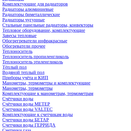
Комплектующие для радиаторов
Радиаторы алюминиевые
Радиаторы биметаллические
Радиаторы чугунные
Стальные панельные радиаторы, конвекторы
Тепловое оборудование, комплектующие
Завесы тепловые
Обогрегреватели инфракрасные
Обогреватели прочее
Теплоноситель
Теплоноситель пропиленгликоль
Теплоноситель этиленгликоль
Тёплый пол
Водяной теплый пол
Приборы учёта и КИП
Манометры, термометры и комплектующие
Манометры, термометры
Комплектующие к манометрам, термометрам
Счётчики воды
Счётчики воды МЕТЕР
Счетчики воды VALTEC
Комплектующие к счетчикам воды
Счетчики воды БЕТАР
Счетчики воды ГЕРРИДА
Счетчики газа