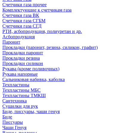
Счетчики газа прочее
Комплектующие к счетчикам газа
Счетчики газа ВК
Счетчики газа СГБМ
Счетчики газа СГД
РТИ, асбопродукция, полиуретан и др.
Асбопродукция
Паронит
Прокладки (паронит, резина, силикон, графит)
Прокладки паронит
Прокладки резина
Прокладки силикон
Рукава (кроме поливочных)
Рукава напорные
Сальниковая набивка, каболка
Техпластины
Техпластины МБС
Техпластины ТМКЩ
Сантехника
Сушилки для рук
Биде, писсуары, чаши генуя
Биде
Писсуары
Чаши Генуя
Ванны, поддоны