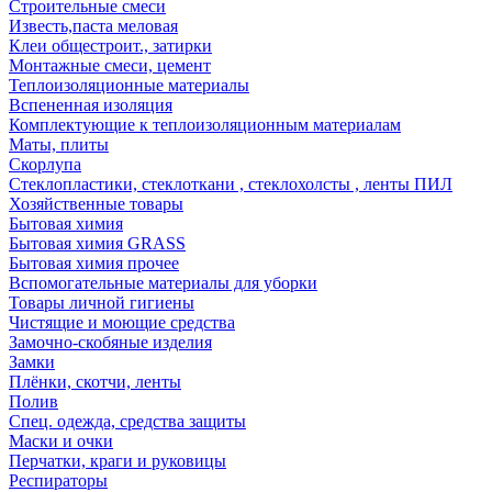
Строительные смеси
Известь,паста меловая
Клеи общестроит., затирки
Монтажные смеси, цемент
Теплоизоляционные материалы
Вспененная изоляция
Комплектующие к теплоизоляционным материалам
Маты, плиты
Скорлупа
Стеклопластики, стеклоткани , стеклохолсты , ленты ПИЛ
Хозяйственные товары
Бытовая химия
Бытовая химия GRASS
Бытовая химия прочее
Вспомогательные материалы для уборки
Товары личной гигиены
Чистящие и моющие средства
Замочно-скобяные изделия
Замки
Плёнки, скотчи, ленты
Полив
Спец. одежда, средства защиты
Маски и очки
Перчатки, краги и руковицы
Респираторы