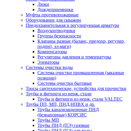
Люки
Дождеприемники
Муфты противопожарные
Оборудование для скважин
Предохранительная и регулирующая арматура
Воздухоотводчики
Группы безопасности
Клапаны разные (баланс, предохр, регулир,
подпит, эл-магн)
Компенсаторы
Регуляторы давления и температуры
Элеваторы
Системы очистки воды
Система очистки промышленная (заказные
позиции)
Системы очистки бытовые
Тросы сантехнические, устройства для прочистки
Трубы и фитинги из нерж. стали
Трубы и фитинги из нерж. стали VALTEC
Трубы ПП, МП, ПНД,НПВХ и др.
Трубы канализационные ПНД
(безнапорные) КОРСИС
Трубы МП
Трубы ПНД (ПЭ) газовые
Трубы ПНД (ПЭ) для воды