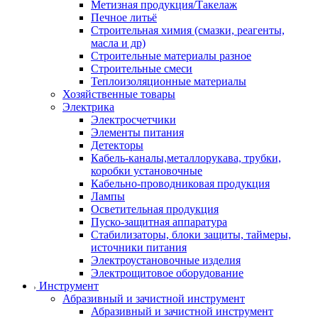
Метизная продукция/Такелаж
Печное литьё
Строительная химия (смазки, реагенты,
масла и др)
Строительные материалы разное
Строительные смеси
Теплоизоляционные материалы
Хозяйственные товары
Электрика
Электросчетчики
Элементы питания
Детекторы
Кабель-каналы,металлорукава, трубки,
коробки установочные
Кабельно-проводниковая продукция
Лампы
Осветительная продукция
Пуско-защитная аппаратура
Стабилизаторы, блоки защиты, таймеры,
источники питания
Электроустановочные изделия
Электрощитовое оборудование
Инструмент
Абразивный и зачистной инструмент
Абразивный и зачистной инструмент