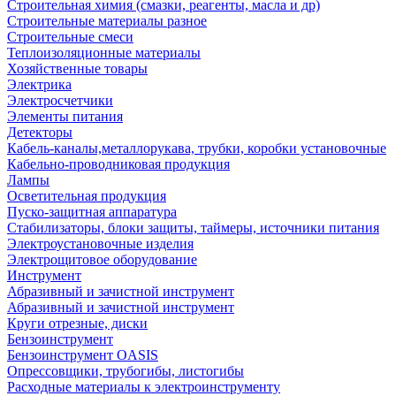
Строительная химия (смазки, реагенты, масла и др)
Строительные материалы разное
Строительные смеси
Теплоизоляционные материалы
Хозяйственные товары
Электрика
Электросчетчики
Элементы питания
Детекторы
Кабель-каналы,металлорукава, трубки, коробки установочные
Кабельно-проводниковая продукция
Лампы
Осветительная продукция
Пуско-защитная аппаратура
Стабилизаторы, блоки защиты, таймеры, источники питания
Электроустановочные изделия
Электрощитовое оборудование
Инструмент
Абразивный и зачистной инструмент
Абразивный и зачистной инструмент
Круги отрезные, диски
Бензоинструмент
Бензоинструмент OASIS
Опрессовщики, трубогибы, листогибы
Расходные материалы к электроинструменту