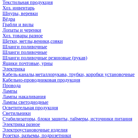
Текстильная продукция
Хоз. инвентарь
Шнуры, веревки
Вёдра
Грабли и вилы
Лопаты и черенки
Хоз. товары разное
Щетки, метлы,веники,совки
Шланги поливочные
Шланги поливочные
Шланги поливочные резиновые (рукав)
Ящики почтовые, урны
Электрика
Кабель-каналы,металлорукава, трубки, коробки установочные
Кабельно-проводниковая продукция
Провода
Лампы
Лампы накаливания
Лампы светодиодные
Осветительная продукция
Светильники
Стабилизаторы, блоки защиты, таймеры, источники питания
Электрика разное
Электроустановочные изделия
Розетки, разъемы, подрозетники