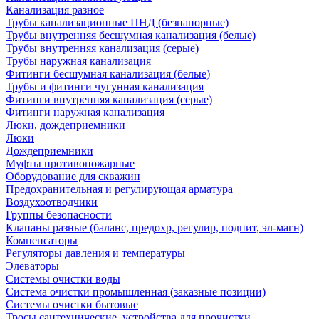
Канализация разное
Трубы канализационные ПНД (безнапорные)
Трубы внутренняя бесшумная канализация (белые)
Трубы внутренняя канализация (серые)
Трубы наружная канализация
Фитинги бесшумная канализация (белые)
Трубы и фитинги чугунная канализация
Фитинги внутренняя канализация (серые)
Фитинги наружная канализация
Люки, дождеприемники
Люки
Дождеприемники
Муфты противопожарные
Оборудование для скважин
Предохранительная и регулирующая арматура
Воздухоотводчики
Группы безопасности
Клапаны разные (баланс, предохр, регулир, подпит, эл-магн)
Компенсаторы
Регуляторы давления и температуры
Элеваторы
Системы очистки воды
Система очистки промышленная (заказные позиции)
Системы очистки бытовые
Тросы сантехнические, устройства для прочистки