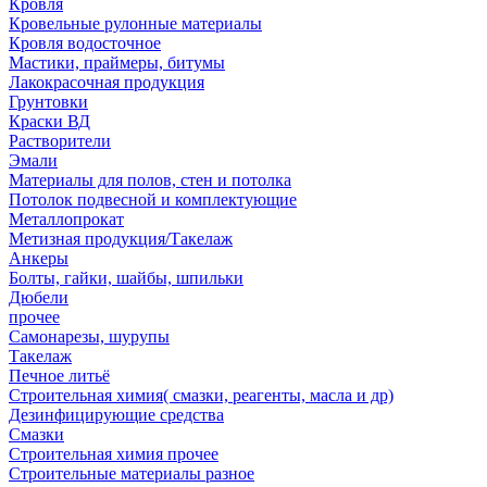
Кровля
Кровельные рулонные материалы
Кровля водосточное
Мастики, праймеры, битумы
Лакокрасочная продукция
Грунтовки
Краски ВД
Растворители
Эмали
Материалы для полов, стен и потолка
Потолок подвесной и комплектующие
Металлопрокат
Метизная продукция/Такелаж
Анкеры
Болты, гайки, шайбы, шпильки
Дюбели
прочее
Самонарезы, шурупы
Такелаж
Печное литьё
Строительная химия( смазки, реагенты, масла и др)
Дезинфицирующие средства
Смазки
Строительная химия прочее
Строительные материалы разное