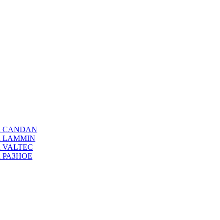
а
ода CANDAN
да LAMMIN
да VALTEC
да РАЗНОЕ