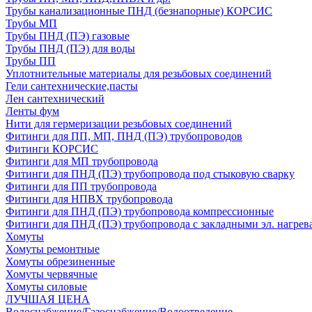
Трубы канализационные ПНД (безнапорные) КОРСИС
Трубы МП
Трубы ПНД (ПЭ) газовые
Трубы ПНД (ПЭ) для воды
Трубы ПП
Уплотнительные материалы для резьбовых соединений
Гели сантехнические,пасты
Лен сантехнический
Ленты фум
Нити для гермеризации резьбовых соединений
Фитинги для ПП, МП, ПНД (ПЭ) трубопроводов
Фитинги КОРСИС
Фитинги для МП трубопровода
Фитинги для ПНД (ПЭ) трубопровода под стыковую сварку
Фитинги для ПП трубопровода
Фитинги для НПВХ трубопровода
Фитинги для ПНД (ПЭ) трубопровода компрессионные
Фитинги для ПНД (ПЭ) трубопровода с закладными эл. нагрев
Хомуты
Хомуты ремонтные
Хомуты обрезиненные
Хомуты червячные
Хомуты силовые
ЛУЧШАЯ ЦЕНА
Водоснабжение/Газоснабжение/Водоотведение