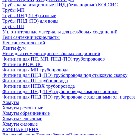
Трубы канализационные ПНД (безнапорные) КОРСИС
Трубы МП
Трубы ПНД (ПЭ) газовые
Трубы ПНД (ПЭ) для воды
Трубы ПП
Уплотнительные материалы для резьбовых соединений
Гели сантехнические,пасты
Лен сантехнический
Ленты фум
Нити для гермеризации резьбовых соединений
Фитинги для ПП, МП, ПНД (ПЭ) трубопроводов
Фитинги КОРСИС
Фитинги для МП трубопровода
Фитинги для ПНД (ПЭ) трубопровода под стыковую сварку
Фитинги для ПП трубопровода
Фитинги для НПВХ трубопровода
Фитинги для ПНД (ПЭ) трубопровода компрессионные
Фитинги для ПНД (ПЭ) трубопровода с закладными эл. нагрев
Хомуты
Хомуты ремонтные
Хомуты обрезиненные
Хомуты червячные
Хомуты силовые
ЛУЧШАЯ ЦЕНА
Водоснабжение/Газоснабжение/Водоотведение