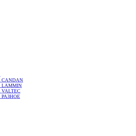
а
ода CANDAN
да LAMMIN
да VALTEC
да РАЗНОЕ