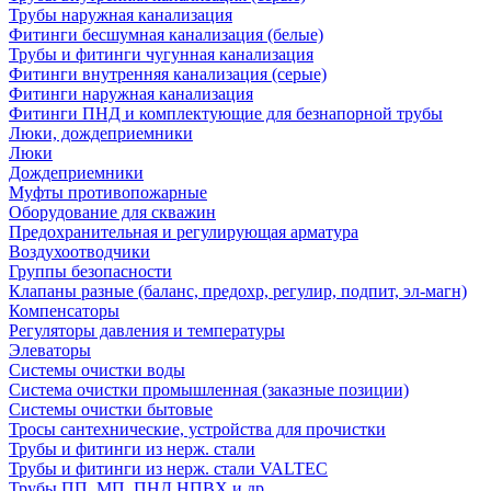
Трубы наружная канализация
Фитинги бесшумная канализация (белые)
Трубы и фитинги чугунная канализация
Фитинги внутренняя канализация (серые)
Фитинги наружная канализация
Фитинги ПНД и комплектующие для безнапорной трубы
Люки, дождеприемники
Люки
Дождеприемники
Муфты противопожарные
Оборудование для скважин
Предохранительная и регулирующая арматура
Воздухоотводчики
Группы безопасности
Клапаны разные (баланс, предохр, регулир, подпит, эл-магн)
Компенсаторы
Регуляторы давления и температуры
Элеваторы
Системы очистки воды
Система очистки промышленная (заказные позиции)
Системы очистки бытовые
Тросы сантехнические, устройства для прочистки
Трубы и фитинги из нерж. стали
Трубы и фитинги из нерж. стали VALTEC
Трубы ПП, МП, ПНД,НПВХ и др.