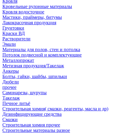
Кровля
Кровельные рулонные материалы
Кровля водосточное
Мастики, праймеры, битумы
Лакокрасочная продукция
Грунтовки
Краски ВД
Растворители
Эмали
Материалы для полов, стен и потолка
Потолок подвесной и комплектующие
Металлопрокат
Метизная продукция/Такелаж
Анкеры
Болты, гайки, шайбы, шпильки
Дюбели
прочее
Самонарезы, шурупы
Такелаж
Печное литьё
Строительная химия( смазки, реагенты, масла и др)
Дезинфицирующие средства
Смазки
Строительная химия прочее
Строительные материалы разное