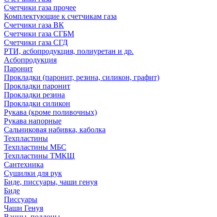
Счетчики газа прочее
Комплектующие к счетчикам газа
Счетчики газа ВК
Счетчики газа СГБМ
Счетчики газа СГД
РТИ, асбопродукция, полиуретан и др.
Асбопродукция
Паронит
Прокладки (паронит, резина, силикон, графит)
Прокладки паронит
Прокладки резина
Прокладки силикон
Рукава (кроме поливочных)
Рукава напорные
Сальниковая набивка, каболка
Техпластины
Техпластины МБС
Техпластины ТМКЩ
Сантехника
Сушилки для рук
Биде, писсуары, чаши генуя
Биде
Писсуары
Чаши Генуя
Ванны, поддоны