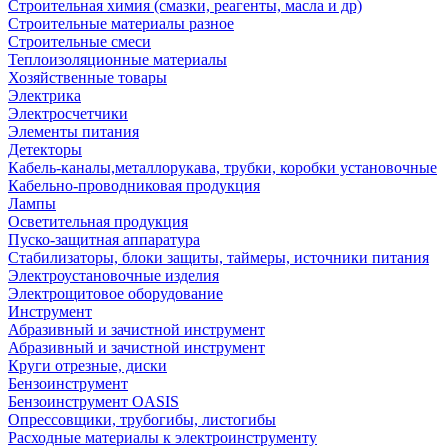
Строительная химия (смазки, реагенты, масла и др)
Строительные материалы разное
Строительные смеси
Теплоизоляционные материалы
Хозяйственные товары
Электрика
Электросчетчики
Элементы питания
Детекторы
Кабель-каналы,металлорукава, трубки, коробки установочные
Кабельно-проводниковая продукция
Лампы
Осветительная продукция
Пуско-защитная аппаратура
Стабилизаторы, блоки защиты, таймеры, источники питания
Электроустановочные изделия
Электрощитовое оборудование
Инструмент
Абразивный и зачистной инструмент
Абразивный и зачистной инструмент
Круги отрезные, диски
Бензоинструмент
Бензоинструмент OASIS
Опрессовщики, трубогибы, листогибы
Расходные материалы к электроинструменту