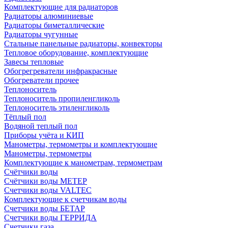
Комплектующие для радиаторов
Радиаторы алюминиевые
Радиаторы биметаллические
Радиаторы чугунные
Стальные панельные радиаторы, конвекторы
Тепловое оборудование, комплектующие
Завесы тепловые
Обогрегреватели инфракрасные
Обогреватели прочее
Теплоноситель
Теплоноситель пропиленгликоль
Теплоноситель этиленгликоль
Тёплый пол
Водяной теплый пол
Приборы учёта и КИП
Манометры, термометры и комплектующие
Манометры, термометры
Комплектующие к манометрам, термометрам
Счётчики воды
Счётчики воды МЕТЕР
Счетчики воды VALTEC
Комплектующие к счетчикам воды
Счетчики воды БЕТАР
Счетчики воды ГЕРРИДА
Счетчики газа