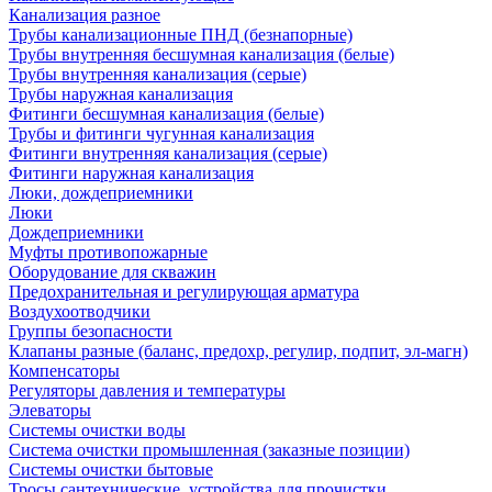
Канализация разное
Трубы канализационные ПНД (безнапорные)
Трубы внутренняя бесшумная канализация (белые)
Трубы внутренняя канализация (серые)
Трубы наружная канализация
Фитинги бесшумная канализация (белые)
Трубы и фитинги чугунная канализация
Фитинги внутренняя канализация (серые)
Фитинги наружная канализация
Люки, дождеприемники
Люки
Дождеприемники
Муфты противопожарные
Оборудование для скважин
Предохранительная и регулирующая арматура
Воздухоотводчики
Группы безопасности
Клапаны разные (баланс, предохр, регулир, подпит, эл-магн)
Компенсаторы
Регуляторы давления и температуры
Элеваторы
Системы очистки воды
Система очистки промышленная (заказные позиции)
Системы очистки бытовые
Тросы сантехнические, устройства для прочистки