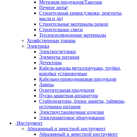
Метизная продукция/Такелаж
Печное литьё
Строительная химия (смазки, реагенты,
масла и др)
Строительные материалы разное
Строительные смеси
Теплоизоляционные материалы
Хозяйственные товары
Электрика
Электросчетчики
Элементы питания
Детекторы
Кабель-каналы,металлорукава, трубки,
коробки установочные
Кабельно-проводниковая продукция
Лампы
Осветительная продукция
Пуско-защитная аппаратура
Стабилизаторы, блоки защиты, таймеры,
источники питания
Электроустановочные изделия
Электрощитовое оборудование
Инструмент
Абразивный и зачистной инструмент
Абразивный и зачистной инструмент