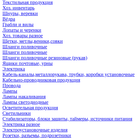
Текстильная продукция
Хоз. инвентарь
Шнуры, веревки
Вёдра
Грабли и вилы
Лопаты и черенки
Хоз. товары разное
Щетки, метлы,веники,совки
Шланги поливочные
Шланги поливочные
Шланги поливочные резиновые (рукав)
Ящики почтовые, урны
Электрика
Кабель-каналы,металлорукава, трубки, коробки установочные
Кабельно-проводниковая продукция
Провода
Лампы
Лампы накаливания
Лампы светодиодные
Осветительная продукция
Светильники
Стабилизаторы, блоки защиты, таймеры, источники питания
Электрика разное
Электроустановочные изделия
Розетки, разъемы, подрозетники