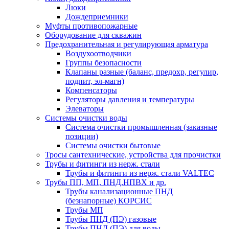
Люки
Дождеприемники
Муфты противопожарные
Оборудование для скважин
Предохранительная и регулирующая арматура
Воздухоотводчики
Группы безопасности
Клапаны разные (баланс, предохр, регулир,
подпит, эл-магн)
Компенсаторы
Регуляторы давления и температуры
Элеваторы
Системы очистки воды
Система очистки промышленная (заказные
позиции)
Системы очистки бытовые
Тросы сантехнические, устройства для прочистки
Трубы и фитинги из нерж. стали
Трубы и фитинги из нерж. стали VALTEC
Трубы ПП, МП, ПНД,НПВХ и др.
Трубы канализационные ПНД
(безнапорные) КОРСИС
Трубы МП
Трубы ПНД (ПЭ) газовые
Трубы ПНД (ПЭ) для воды