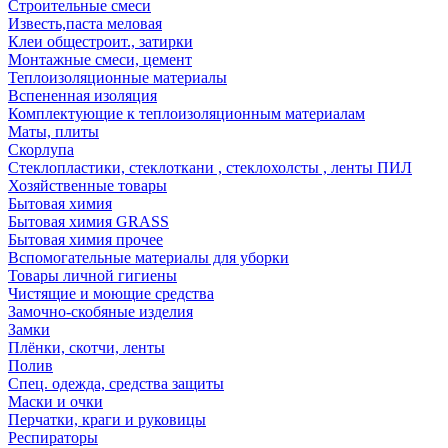
Строительные смеси
Известь,паста меловая
Клеи общестроит., затирки
Монтажные смеси, цемент
Теплоизоляционные материалы
Вспененная изоляция
Комплектующие к теплоизоляционным материалам
Маты, плиты
Скорлупа
Стеклопластики, стеклоткани , стеклохолсты , ленты ПИЛ
Хозяйственные товары
Бытовая химия
Бытовая химия GRASS
Бытовая химия прочее
Вспомогательные материалы для уборки
Товары личной гигиены
Чистящие и моющие средства
Замочно-скобяные изделия
Замки
Плёнки, скотчи, ленты
Полив
Спец. одежда, средства защиты
Маски и очки
Перчатки, краги и руковицы
Респираторы