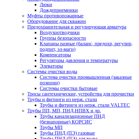
Люки
Дождеприемники
Муфты противопожарные
Оборудование для скважин
Предохранительная и регулирующая арматура
Воздухоотводчики
Группы безопасности
Клапаны разные (баланс, предохр, регулир,
подпит, эл-магн)
Компенсаторы
Регуляторы давления и температуры
Элеваторы
Системы очистки воды
Система очистки промышленная (заказные
позиции)
Системы очистки бытовые
Тросы сантехнические, устройства для прочистки
Трубы и фитинги из нерж. стали
Трубы и фитинги из нерж. стали VALTEC
Трубы ПП, МП, ПНД,НПВХ и др.
Трубы канализационные ПНД
(безнапорные) КОРСИС
Трубы МП
Трубы ПНД (ПЭ) газовые
Трубы ПНД (ПЭ) для воды