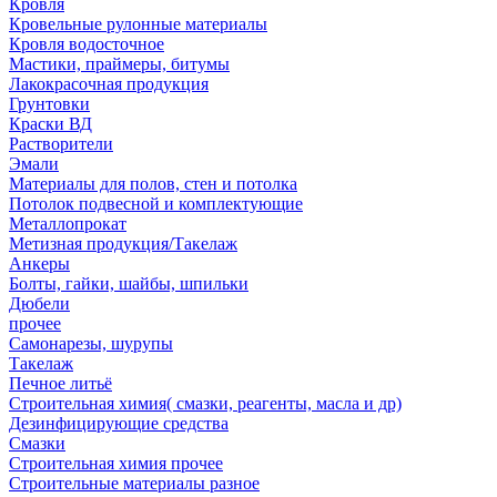
Кровля
Кровельные рулонные материалы
Кровля водосточное
Мастики, праймеры, битумы
Лакокрасочная продукция
Грунтовки
Краски ВД
Растворители
Эмали
Материалы для полов, стен и потолка
Потолок подвесной и комплектующие
Металлопрокат
Метизная продукция/Такелаж
Анкеры
Болты, гайки, шайбы, шпильки
Дюбели
прочее
Самонарезы, шурупы
Такелаж
Печное литьё
Строительная химия( смазки, реагенты, масла и др)
Дезинфицирующие средства
Смазки
Строительная химия прочее
Строительные материалы разное