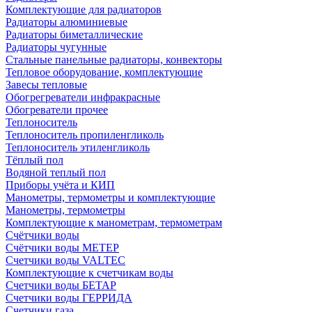
Комплектующие для радиаторов
Радиаторы алюминиевые
Радиаторы биметаллические
Радиаторы чугунные
Стальные панельные радиаторы, конвекторы
Тепловое оборудование, комплектующие
Завесы тепловые
Обогрегреватели инфракрасные
Обогреватели прочее
Теплоноситель
Теплоноситель пропиленгликоль
Теплоноситель этиленгликоль
Тёплый пол
Водяной теплый пол
Приборы учёта и КИП
Манометры, термометры и комплектующие
Манометры, термометры
Комплектующие к манометрам, термометрам
Счётчики воды
Счётчики воды МЕТЕР
Счетчики воды VALTEC
Комплектующие к счетчикам воды
Счетчики воды БЕТАР
Счетчики воды ГЕРРИДА
Счетчики газа