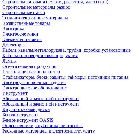
Строительная химия (смазки, реагенты, масла и др)
Строительные материалы разное
Строительные смеси
Теплоизоляционные материалы
Хозяйственные товары
Электрика
Электросчетчики
Элементы питания
Детекторы
Кабель-каналы,металлорукава, трубки, коробки установочные
Кабельно-проводниковая продукция
Лампы
Осветительная продукция
Пуско-защитная аппаратура
Стабилизаторы, блоки защиты, таймеры, источники питания
Электроустановочные изделия
Электрощитовое оборудование
Инструмент
Абразивный и зачистной инструмент
Абразивный и зачистной инструмент
Круги отрезные, диски
Бензоинструмент
Бензоинструмент OASIS
Опрессовщики, трубогибы, листогибы
Расходные материалы к электроинструменту