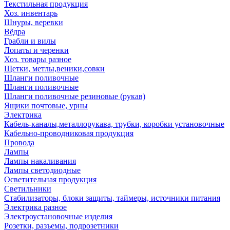
Текстильная продукция
Хоз. инвентарь
Шнуры, веревки
Вёдра
Грабли и вилы
Лопаты и черенки
Хоз. товары разное
Щетки, метлы,веники,совки
Шланги поливочные
Шланги поливочные
Шланги поливочные резиновые (рукав)
Ящики почтовые, урны
Электрика
Кабель-каналы,металлорукава, трубки, коробки установочные
Кабельно-проводниковая продукция
Провода
Лампы
Лампы накаливания
Лампы светодиодные
Осветительная продукция
Светильники
Стабилизаторы, блоки защиты, таймеры, источники питания
Электрика разное
Электроустановочные изделия
Розетки, разъемы, подрозетники