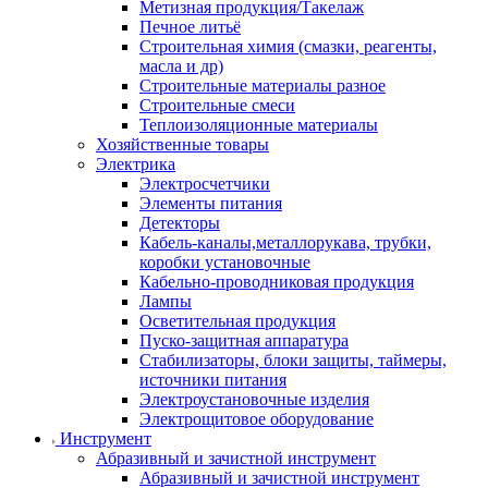
Метизная продукция/Такелаж
Печное литьё
Строительная химия (смазки, реагенты,
масла и др)
Строительные материалы разное
Строительные смеси
Теплоизоляционные материалы
Хозяйственные товары
Электрика
Электросчетчики
Элементы питания
Детекторы
Кабель-каналы,металлорукава, трубки,
коробки установочные
Кабельно-проводниковая продукция
Лампы
Осветительная продукция
Пуско-защитная аппаратура
Стабилизаторы, блоки защиты, таймеры,
источники питания
Электроустановочные изделия
Электрощитовое оборудование
Инструмент
Абразивный и зачистной инструмент
Абразивный и зачистной инструмент