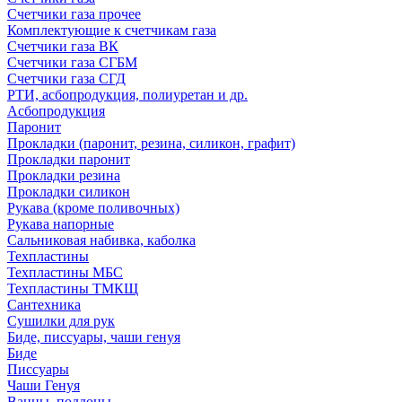
Счетчики газа прочее
Комплектующие к счетчикам газа
Счетчики газа ВК
Счетчики газа СГБМ
Счетчики газа СГД
РТИ, асбопродукция, полиуретан и др.
Асбопродукция
Паронит
Прокладки (паронит, резина, силикон, графит)
Прокладки паронит
Прокладки резина
Прокладки силикон
Рукава (кроме поливочных)
Рукава напорные
Сальниковая набивка, каболка
Техпластины
Техпластины МБС
Техпластины ТМКЩ
Сантехника
Сушилки для рук
Биде, писсуары, чаши генуя
Биде
Писсуары
Чаши Генуя
Ванны, поддоны