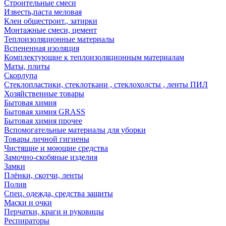
Строительные смеси
Известь,паста меловая
Клеи общестроит., затирки
Монтажные смеси, цемент
Теплоизоляционные материалы
Вспененная изоляция
Комплектующие к теплоизоляционным материалам
Маты, плиты
Скорлупа
Стеклопластики, стеклоткани , стеклохолсты , ленты ПИЛ
Хозяйственные товары
Бытовая химия
Бытовая химия GRASS
Бытовая химия прочее
Вспомогательные материалы для уборки
Товары личной гигиены
Чистящие и моющие средства
Замочно-скобяные изделия
Замки
Плёнки, скотчи, ленты
Полив
Спец. одежда, средства защиты
Маски и очки
Перчатки, краги и руковицы
Респираторы