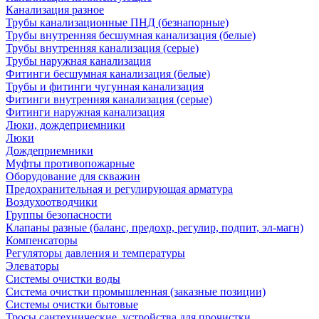
Канализация разное
Трубы канализационные ПНД (безнапорные)
Трубы внутренняя бесшумная канализация (белые)
Трубы внутренняя канализация (серые)
Трубы наружная канализация
Фитинги бесшумная канализация (белые)
Трубы и фитинги чугунная канализация
Фитинги внутренняя канализация (серые)
Фитинги наружная канализация
Люки, дождеприемники
Люки
Дождеприемники
Муфты противопожарные
Оборудование для скважин
Предохранительная и регулирующая арматура
Воздухоотводчики
Группы безопасности
Клапаны разные (баланс, предохр, регулир, подпит, эл-магн)
Компенсаторы
Регуляторы давления и температуры
Элеваторы
Системы очистки воды
Система очистки промышленная (заказные позиции)
Системы очистки бытовые
Тросы сантехнические, устройства для прочистки