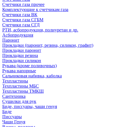
Счетчики газа прочее
Комплектующие к счетчикам газа
Счетчики газа ВК
Счетчики газа СГБМ
Счетчики газа СГД
РТИ, асбопродукция, полиуретан и др.
Асбопродукция
Паронит
Прокладки (паронит, резина, силикон, графит)
Прокладки паронит
Прокладки резина
Прокладки силикон
Рукава (кроме поливочных)
Рукава напорные
Сальниковая набивка, каболка
Техпластины
Техпластины МБС
Техпластины ТМКЩ
Сантехника
Сушилки для рук
Биде, писсуары, чаши генуя
Биде
Писсуары
Чаши Генуя
Ванны, поддоны