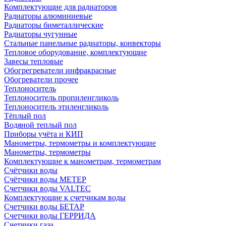
Комплектующие для радиаторов
Радиаторы алюминиевые
Радиаторы биметаллические
Радиаторы чугунные
Стальные панельные радиаторы, конвекторы
Тепловое оборудование, комплектующие
Завесы тепловые
Обогрегреватели инфракрасные
Обогреватели прочее
Теплоноситель
Теплоноситель пропиленгликоль
Теплоноситель этиленгликоль
Тёплый пол
Водяной теплый пол
Приборы учёта и КИП
Манометры, термометры и комплектующие
Манометры, термометры
Комплектующие к манометрам, термометрам
Счётчики воды
Счётчики воды МЕТЕР
Счетчики воды VALTEC
Комплектующие к счетчикам воды
Счетчики воды БЕТАР
Счетчики воды ГЕРРИДА
Счетчики газа