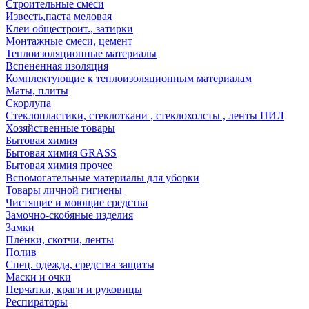
Строительные смеси
Известь,паста меловая
Клеи общестроит., затирки
Монтажные смеси, цемент
Теплоизоляционные материалы
Вспененная изоляция
Комплектующие к теплоизоляционным материалам
Маты, плиты
Скорлупа
Стеклопластики, стеклоткани , стеклохолсты , ленты ПИЛ
Хозяйственные товары
Бытовая химия
Бытовая химия GRASS
Бытовая химия прочее
Вспомогательные материалы для уборки
Товары личной гигиены
Чистящие и моющие средства
Замочно-скобяные изделия
Замки
Плёнки, скотчи, ленты
Полив
Спец. одежда, средства защиты
Маски и очки
Перчатки, краги и руковицы
Респираторы