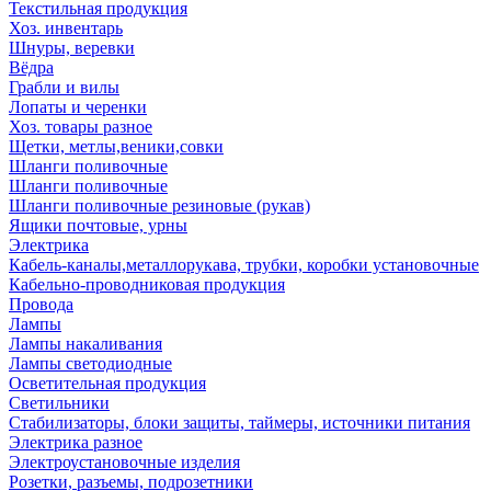
Текстильная продукция
Хоз. инвентарь
Шнуры, веревки
Вёдра
Грабли и вилы
Лопаты и черенки
Хоз. товары разное
Щетки, метлы,веники,совки
Шланги поливочные
Шланги поливочные
Шланги поливочные резиновые (рукав)
Ящики почтовые, урны
Электрика
Кабель-каналы,металлорукава, трубки, коробки установочные
Кабельно-проводниковая продукция
Провода
Лампы
Лампы накаливания
Лампы светодиодные
Осветительная продукция
Светильники
Стабилизаторы, блоки защиты, таймеры, источники питания
Электрика разное
Электроустановочные изделия
Розетки, разъемы, подрозетники