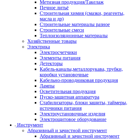
Метизная продукция/Такелаж
Печное литьё
Строительная химия (смазки, реагенты,
масла и др)
Строительные материалы разное
Строительные смеси
Теплоизоляционные материалы
Хозяйственные товары
Электрика
Электросчетчики
Элементы питания
Детекторы
Кабель-каналы,металлорукава, трубки,
коробки установочные
Кабельно-проводниковая продукция
Лампы
Осветительная продукция
Пуско-защитная аппаратура
Стабилизаторы, блоки защиты, таймеры,
источники питания
Электроустановочные изделия
Электрощитовое оборудование
Инструмент
Абразивный и зачистной инструмент
Абразивный и зачистной инструмент