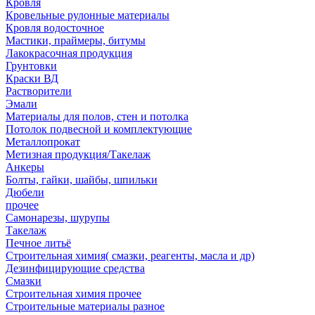
Кровля
Кровельные рулонные материалы
Кровля водосточное
Мастики, праймеры, битумы
Лакокрасочная продукция
Грунтовки
Краски ВД
Растворители
Эмали
Материалы для полов, стен и потолка
Потолок подвесной и комплектующие
Металлопрокат
Метизная продукция/Такелаж
Анкеры
Болты, гайки, шайбы, шпильки
Дюбели
прочее
Самонарезы, шурупы
Такелаж
Печное литьё
Строительная химия( смазки, реагенты, масла и др)
Дезинфицирующие средства
Смазки
Строительная химия прочее
Строительные материалы разное