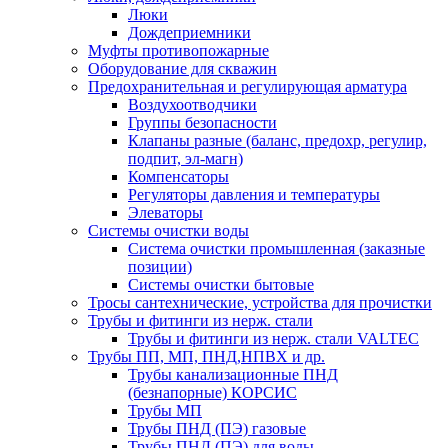
Люки
Дождеприемники
Муфты противопожарные
Оборудование для скважин
Предохранительная и регулирующая арматура
Воздухоотводчики
Группы безопасности
Клапаны разные (баланс, предохр, регулир,
подпит, эл-магн)
Компенсаторы
Регуляторы давления и температуры
Элеваторы
Системы очистки воды
Система очистки промышленная (заказные
позиции)
Системы очистки бытовые
Тросы сантехнические, устройства для прочистки
Трубы и фитинги из нерж. стали
Трубы и фитинги из нерж. стали VALTEC
Трубы ПП, МП, ПНД,НПВХ и др.
Трубы канализационные ПНД
(безнапорные) КОРСИС
Трубы МП
Трубы ПНД (ПЭ) газовые
Трубы ПНД (ПЭ) для воды