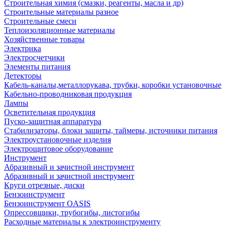
Строительная химия (смазки, реагенты, масла и др)
Строительные материалы разное
Строительные смеси
Теплоизоляционные материалы
Хозяйственные товары
Электрика
Электросчетчики
Элементы питания
Детекторы
Кабель-каналы,металлорукава, трубки, коробки установочные
Кабельно-проводниковая продукция
Лампы
Осветительная продукция
Пуско-защитная аппаратура
Стабилизаторы, блоки защиты, таймеры, источники питания
Электроустановочные изделия
Электрощитовое оборудование
Инструмент
Абразивный и зачистной инструмент
Абразивный и зачистной инструмент
Круги отрезные, диски
Бензоинструмент
Бензоинструмент OASIS
Опрессовщики, трубогибы, листогибы
Расходные материалы к электроинструменту