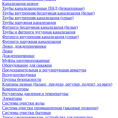
Канализация разное
Трубы канализационные ПНД (безнапорные)
Трубы внутренняя бесшумная канализация (белые)
Трубы внутренняя канализация (серые)
Трубы наружная канализация
Фитинги бесшумная канализация (белые)
Трубы и фитинги чугунная канализация
Фитинги внутренняя канализация (серые)
Фитинги наружная канализация
Люки, дождеприемники
Люки
Дождеприемники
Муфты противопожарные
Оборудование для скважин
Предохранительная и регулирующая арматура
Воздухоотводчики
Группы безопасности
Клапаны разные (баланс, предохр, регулир, подпит, эл-магн)
Компенсаторы
Регуляторы давления и температуры
Элеваторы
Системы очистки воды
Система очистки промышленная (заказные позиции)
Системы очистки бытовые
Тросы сантехнические, устройства для прочистки