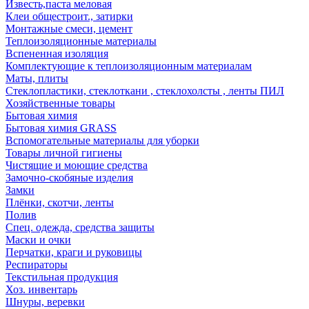
Известь,паста меловая
Клеи общестроит., затирки
Монтажные смеси, цемент
Теплоизоляционные материалы
Вспененная изоляция
Комплектующие к теплоизоляционным материалам
Маты, плиты
Стеклопластики, стеклоткани , стеклохолсты , ленты ПИЛ
Хозяйственные товары
Бытовая химия
Бытовая химия GRASS
Вспомогательные материалы для уборки
Товары личной гигиены
Чистящие и моющие средства
Замочно-скобяные изделия
Замки
Плёнки, скотчи, ленты
Полив
Спец. одежда, средства защиты
Маски и очки
Перчатки, краги и руковицы
Респираторы
Текстильная продукция
Хоз. инвентарь
Шнуры, веревки