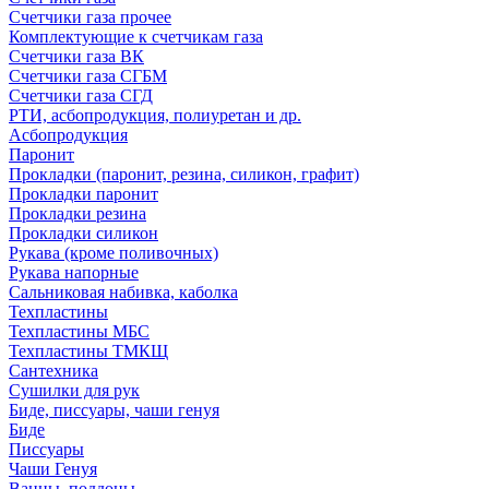
Счетчики газа прочее
Комплектующие к счетчикам газа
Счетчики газа ВК
Счетчики газа СГБМ
Счетчики газа СГД
РТИ, асбопродукция, полиуретан и др.
Асбопродукция
Паронит
Прокладки (паронит, резина, силикон, графит)
Прокладки паронит
Прокладки резина
Прокладки силикон
Рукава (кроме поливочных)
Рукава напорные
Сальниковая набивка, каболка
Техпластины
Техпластины МБС
Техпластины ТМКЩ
Сантехника
Сушилки для рук
Биде, писсуары, чаши генуя
Биде
Писсуары
Чаши Генуя
Ванны, поддоны