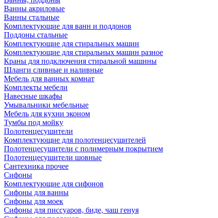
Ванны акриловые
Ванны стальные
Комплектующие для ванн и поддонов
Поддоны стальные
Комплектующие для стиральных машин
Комплектующие для стиральных машин разное
Краны для подключения стиральной машины
Шланги сливные и наливные
Мебель для ванных комнат
Комплекты мебели
Навесные шкафы
Умывальники мебельные
Мебель для кухни эконом
Тумбы под мойку
Полотенцесушители
Комплектующие для полотенцесушителей
Полотенцесушители с полимерным покрытием
Полотенцесушители шовные
Сантехника прочее
Сифоны
Комплектующие для сифонов
Сифоны для ванны
Сифоны для моек
Сифоны для писсуаров, биде, чаш генуя