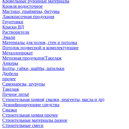
Кровельные рулонные материалы
Кровля водосточное
Мастики, праймеры, битумы
Лакокрасочная продукция
Грунтовки
Краски ВД
Растворители
Эмали
Материалы для полов, стен и потолка
Потолок подвесной и комплектующие
Металлопрокат
Метизная продукция/Такелаж
Анкеры
Болты, гайки, шайбы, шпильки
Дюбели
прочее
Самонарезы, шурупы
Такелаж
Печное литьё
Строительная химия( смазки, реагенты, масла и др)
Дезинфицирующие средства
Смазки
Строительная химия прочее
Строительные материалы разное
Строительные смеси