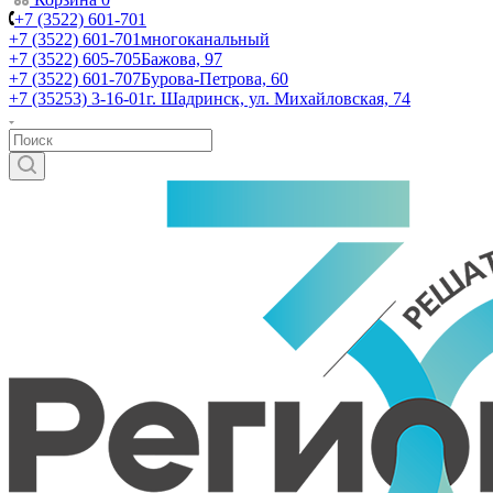
+7 (3522) 601-701
+7 (3522) 601-701
многоканальный
+7 (3522) 605-705
Бажова, 97
+7 (3522) 601-707
Бурова-Петрова, 60
+7 (35253) 3-16-01
г. Шадринск, ул. Михайловская, 74