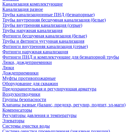
Канализация комплектующие
Канализация разное
Трубы канализационные ПНД (безнапорные)
Трубы внутренняя бесшумная канализация (белые)
Трубы внутренняя канализация (серые)
Трубы наружная канализация
Фитинги бесшумная канализация (белые)
Трубы и фитинги чугунная канализация
Фитинги внутренняя канализация (серые)
Фитинги наружная канализация
Фитинги ПНД и комплектующие для безнапорной трубы
Люки, дождеприемники
Люки
Дождеприемники
Муфты противопожарные
Оборудование для скважин
Предохранительная и регулирующая арматура
Воздухоотводчики
Группы безопасности
Клапаны разные (баланс, предохр, регулир, подпит, эл-магн)
Компенсаторы
Регуляторы давления и температуры
Элеваторы
Системы очистки воды
Система очистки промышленная (заказные позиции)