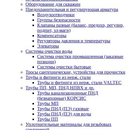
Оборудование для скважин
Предохранительная и регулирующая арматура
Воздухоотводчики
Группы безопасности
Клапаны разные (баланс, предохр, регулир,
подпит, эл-магн)
Компенсаторы
Регуляторы давления и температуры
Элеваторы
Системы очистки воды
Система очистки промышленная (заказные
позиции)
Системы очистки бытовые
Тросы сантехнические, устройства для прочистки
Трубы и фитинги из нерж. стали
Трубы и фитинги из нерж. стали VALTEC
Трубы ПП, МП, ПНД,НПВХ и др.
Трубы канализационные ПНД
(безнапорные) КОРСИС
Трубы МП
Трубы ПНД (ПЭ) газовые
Трубы ПНД (ПЭ) для воды
Трубы ПП
Уплотнительные материалы для резьбовых
соединений