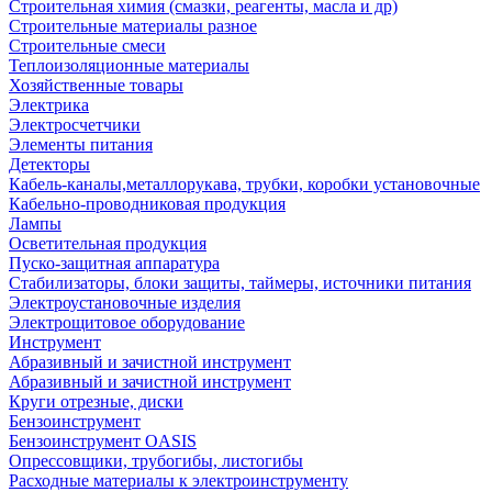
Строительная химия (смазки, реагенты, масла и др)
Строительные материалы разное
Строительные смеси
Теплоизоляционные материалы
Хозяйственные товары
Электрика
Электросчетчики
Элементы питания
Детекторы
Кабель-каналы,металлорукава, трубки, коробки установочные
Кабельно-проводниковая продукция
Лампы
Осветительная продукция
Пуско-защитная аппаратура
Стабилизаторы, блоки защиты, таймеры, источники питания
Электроустановочные изделия
Электрощитовое оборудование
Инструмент
Абразивный и зачистной инструмент
Абразивный и зачистной инструмент
Круги отрезные, диски
Бензоинструмент
Бензоинструмент OASIS
Опрессовщики, трубогибы, листогибы
Расходные материалы к электроинструменту