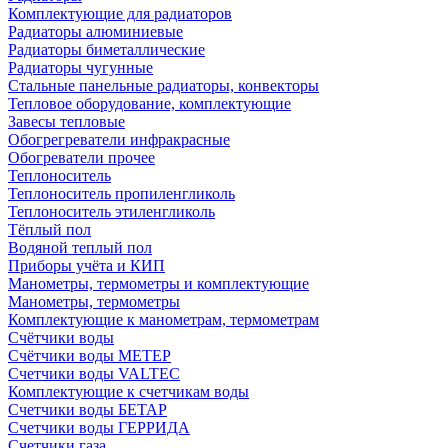
Комплектующие для радиаторов
Радиаторы алюминиевые
Радиаторы биметаллические
Радиаторы чугунные
Стальные панельные радиаторы, конвекторы
Тепловое оборудование, комплектующие
Завесы тепловые
Обогрегреватели инфракрасные
Обогреватели прочее
Теплоноситель
Теплоноситель пропиленгликоль
Теплоноситель этиленгликоль
Тёплый пол
Водяной теплый пол
Приборы учёта и КИП
Манометры, термометры и комплектующие
Манометры, термометры
Комплектующие к манометрам, термометрам
Счётчики воды
Счётчики воды МЕТЕР
Счетчики воды VALTEC
Комплектующие к счетчикам воды
Счетчики воды БЕТАР
Счетчики воды ГЕРРИДА
Счетчики газа