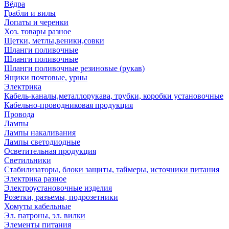
Вёдра
Грабли и вилы
Лопаты и черенки
Хоз. товары разное
Щетки, метлы,веники,совки
Шланги поливочные
Шланги поливочные
Шланги поливочные резиновые (рукав)
Ящики почтовые, урны
Электрика
Кабель-каналы,металлорукава, трубки, коробки установочные
Кабельно-проводниковая продукция
Провода
Лампы
Лампы накаливания
Лампы светодиодные
Осветительная продукция
Светильники
Стабилизаторы, блоки защиты, таймеры, источники питания
Электрика разное
Электроустановочные изделия
Розетки, разъемы, подрозетники
Хомуты кабельные
Эл. патроны, эл. вилки
Элементы питания