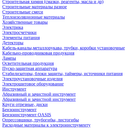
Строительная химия (смазки, реагенты, масла и др)
Строительные материалы разное
Строительные смеси
Теплоизоляционные материалы
Хозяйственные товары
Электрика
Электросчетчики
Элементы питания
Детекторы
Кабель-каналы,металлорукава, трубки, коробки установочные
Кабельно-проводниковая продукция
Лампы
Осветительная продукция
Пуско-защитная аппаратура
Стабилизаторы, блоки защиты, таймеры, источники питания
Электроустановочные изделия
Электрощитовое оборудование
Инструмент
Абразивный и зачистной инструмент
Абразивный и зачистной инструмент
Круги отрезные, диски
Бензоинструмент
Бензоинструмент OASIS
Опрессовщики, трубогибы, листогибы
Расходные материалы к электроинструменту