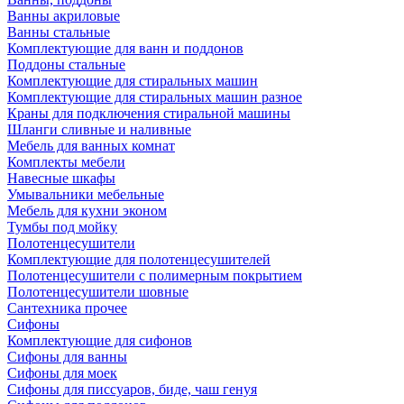
Ванны акриловые
Ванны стальные
Комплектующие для ванн и поддонов
Поддоны стальные
Комплектующие для стиральных машин
Комплектующие для стиральных машин разное
Краны для подключения стиральной машины
Шланги сливные и наливные
Мебель для ванных комнат
Комплекты мебели
Навесные шкафы
Умывальники мебельные
Мебель для кухни эконом
Тумбы под мойку
Полотенцесушители
Комплектующие для полотенцесушителей
Полотенцесушители с полимерным покрытием
Полотенцесушители шовные
Сантехника прочее
Сифоны
Комплектующие для сифонов
Сифоны для ванны
Сифоны для моек
Сифоны для писсуаров, биде, чаш генуя