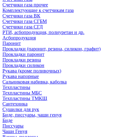
Счетчики газа прочее
Комплектующие к счетчикам газа
Счетчики газа ВК
Счетчики газа СГБМ
Счетчики газа СГД
РТИ, асбопродукция, полиуретан и др.
Асбопродукция
Паронит
Прокладки (паронит, резина, силикон, графит)
Прокладки паронит
Прокладки резина
Прокладки силикон
Рукава (кроме поливочных)
Рукава напорные
Сальниковая набивка, каболка
Техпластины
Техпластины МБС
Техпластины ТМКЩ
Сантехника
Сушилки для рук
Биде, писсуары, чаши генуя
Биде
Писсуары
Чаши Генуя
Ванны, поддоны