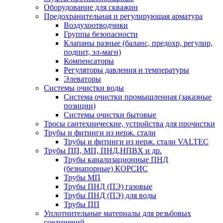
Оборудование для скважин
Предохранительная и регулирующая арматура
Воздухоотводчики
Группы безопасности
Клапаны разные (баланс, предохр, регулир,
подпит, эл-магн)
Компенсаторы
Регуляторы давления и температуры
Элеваторы
Системы очистки воды
Система очистки промышленная (заказные
позиции)
Системы очистки бытовые
Тросы сантехнические, устройства для прочистки
Трубы и фитинги из нерж. стали
Трубы и фитинги из нерж. стали VALTEC
Трубы ПП, МП, ПНД,НПВХ и др.
Трубы канализационные ПНД
(безнапорные) КОРСИС
Трубы МП
Трубы ПНД (ПЭ) газовые
Трубы ПНД (ПЭ) для воды
Трубы ПП
Уплотнительные материалы для резьбовых
соединений