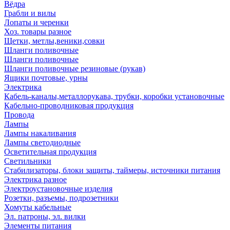
Вёдра
Грабли и вилы
Лопаты и черенки
Хоз. товары разное
Щетки, метлы,веники,совки
Шланги поливочные
Шланги поливочные
Шланги поливочные резиновые (рукав)
Ящики почтовые, урны
Электрика
Кабель-каналы,металлорукава, трубки, коробки установочные
Кабельно-проводниковая продукция
Провода
Лампы
Лампы накаливания
Лампы светодиодные
Осветительная продукция
Светильники
Стабилизаторы, блоки защиты, таймеры, источники питания
Электрика разное
Электроустановочные изделия
Розетки, разъемы, подрозетники
Хомуты кабельные
Эл. патроны, эл. вилки
Элементы питания