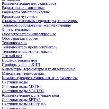
Комплектующие для радиаторов
Радиаторы алюминиевые
Радиаторы биметаллические
Радиаторы чугунные
Стальные панельные радиаторы, конвекторы
Тепловое оборудование, комплектующие
Завесы тепловые
Обогрегреватели инфракрасные
Обогреватели прочее
Теплоноситель
Теплоноситель пропиленгликоль
Теплоноситель этиленгликоль
Тёплый пол
Водяной теплый пол
Приборы учёта и КИП
Манометры, термометры и комплектующие
Манометры, термометры
Комплектующие к манометрам, термометрам
Счётчики воды
Счётчики воды МЕТЕР
Счетчики воды VALTEC
Комплектующие к счетчикам воды
Счетчики воды БЕТАР
Счетчики воды ГЕРРИДА
Счетчики газа