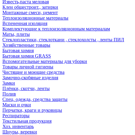
Известь,паста меловая
Клеи общестроит., затирки
Монтажные смеси, цемент
Теплоизоляционные материалы
Вспененная изоляция
Комплектующие к теплоизоляционным материалам
Маты, плиты
Стеклопластики, стеклоткани , стеклохолсты , ленты ПИЛ
Хозяйственные товары
Бытовая химия
Бытовая химия GRASS
Вспомогательные материалы для уборки
Товары личной гигиены
Чистящие и моющие средства
Замочно-скобяные изделия
Замки
Плёнки, скотчи, ленты
Полив
Спец. одежда, средства защиты
Маски и очки
Перчатки, краги и руковицы
Респираторы
Текстильная продукция
Хоз. инвентарь
Шнуры, веревки