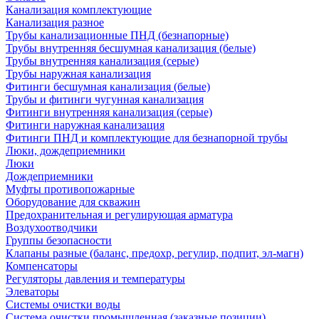
Канализация комплектующие
Канализация разное
Трубы канализационные ПНД (безнапорные)
Трубы внутренняя бесшумная канализация (белые)
Трубы внутренняя канализация (серые)
Трубы наружная канализация
Фитинги бесшумная канализация (белые)
Трубы и фитинги чугунная канализация
Фитинги внутренняя канализация (серые)
Фитинги наружная канализация
Фитинги ПНД и комплектующие для безнапорной трубы
Люки, дождеприемники
Люки
Дождеприемники
Муфты противопожарные
Оборудование для скважин
Предохранительная и регулирующая арматура
Воздухоотводчики
Группы безопасности
Клапаны разные (баланс, предохр, регулир, подпит, эл-магн)
Компенсаторы
Регуляторы давления и температуры
Элеваторы
Системы очистки воды
Система очистки промышленная (заказные позиции)