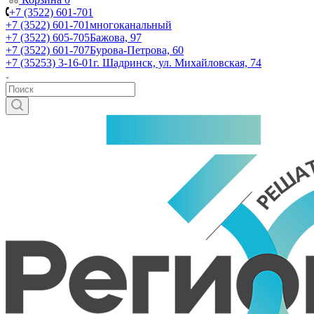
+7 (3522) 601-701
+7 (3522) 601-701
многоканальный
+7 (3522) 605-705
Бажова, 97
+7 (3522) 601-707
Бурова-Петрова, 60
+7 (35253) 3-16-01
г. Шадринск, ул. Михайловская, 74