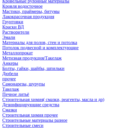
Кровельные рулонные материалы
Кровля водосточное
Мастики, праймеры, битумы
Лакокрасочная продукция
Грунтовки
Краски ВД
Растворители
Эмали
Материалы для полов, стен и потолка
Потолок подвесной и комплектующие
Металлопрокат
Метизная продукция/Такелаж
Анкеры
Болты, гайки, шайбы, шпильки
Дюбели
прочее
Самонарезы, шурупы
Такелаж
Печное литьё
Строительная химия( смазки, реагенты, масла и др)
Дезинфицирующие средства
Смазки
Строительная химия прочее
Строительные материалы разное
Строительные смеси