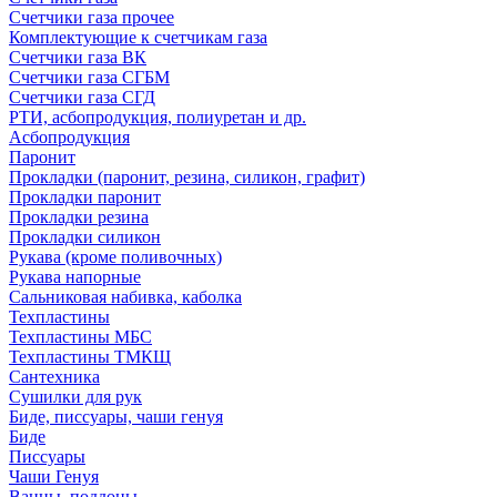
Счетчики газа прочее
Комплектующие к счетчикам газа
Счетчики газа ВК
Счетчики газа СГБМ
Счетчики газа СГД
РТИ, асбопродукция, полиуретан и др.
Асбопродукция
Паронит
Прокладки (паронит, резина, силикон, графит)
Прокладки паронит
Прокладки резина
Прокладки силикон
Рукава (кроме поливочных)
Рукава напорные
Сальниковая набивка, каболка
Техпластины
Техпластины МБС
Техпластины ТМКЩ
Сантехника
Сушилки для рук
Биде, писсуары, чаши генуя
Биде
Писсуары
Чаши Генуя
Ванны, поддоны