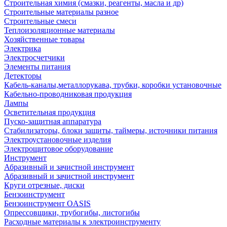
Строительная химия (смазки, реагенты, масла и др)
Строительные материалы разное
Строительные смеси
Теплоизоляционные материалы
Хозяйственные товары
Электрика
Электросчетчики
Элементы питания
Детекторы
Кабель-каналы,металлорукава, трубки, коробки установочные
Кабельно-проводниковая продукция
Лампы
Осветительная продукция
Пуско-защитная аппаратура
Стабилизаторы, блоки защиты, таймеры, источники питания
Электроустановочные изделия
Электрощитовое оборудование
Инструмент
Абразивный и зачистной инструмент
Абразивный и зачистной инструмент
Круги отрезные, диски
Бензоинструмент
Бензоинструмент OASIS
Опрессовщики, трубогибы, листогибы
Расходные материалы к электроинструменту