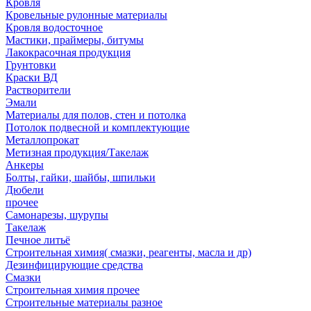
Кровля
Кровельные рулонные материалы
Кровля водосточное
Мастики, праймеры, битумы
Лакокрасочная продукция
Грунтовки
Краски ВД
Растворители
Эмали
Материалы для полов, стен и потолка
Потолок подвесной и комплектующие
Металлопрокат
Метизная продукция/Такелаж
Анкеры
Болты, гайки, шайбы, шпильки
Дюбели
прочее
Самонарезы, шурупы
Такелаж
Печное литьё
Строительная химия( смазки, реагенты, масла и др)
Дезинфицирующие средства
Смазки
Строительная химия прочее
Строительные материалы разное