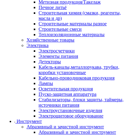
Метизная продукция/Такелаж
Печное литьё
Строительная химия (смазки, реагенты,
масла и др)
Строительные материалы разное
Строительные смеси
Теплоизоляционные материалы
Хозяйственные товары
Электрика
Электросчетчики
Элементы питания
Детекторы
Кабель-каналы,металлорукава, трубки,
коробки установочные
Кабельно-проводниковая продукция
Лампы
Осветительная продукция
Пуско-защитная аппаратура
Стабилизаторы, блоки защиты, таймеры,
источники питания
Электроустановочные изделия
Электрощитовое оборудование
Инструмент
Абразивный и зачистной инструмент
Абразивный и зачистной инструмент