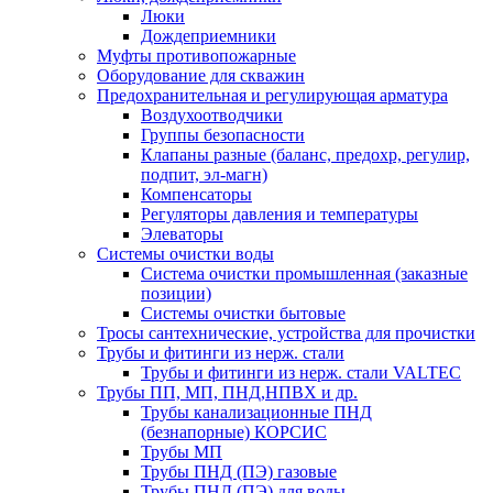
Люки
Дождеприемники
Муфты противопожарные
Оборудование для скважин
Предохранительная и регулирующая арматура
Воздухоотводчики
Группы безопасности
Клапаны разные (баланс, предохр, регулир,
подпит, эл-магн)
Компенсаторы
Регуляторы давления и температуры
Элеваторы
Системы очистки воды
Система очистки промышленная (заказные
позиции)
Системы очистки бытовые
Тросы сантехнические, устройства для прочистки
Трубы и фитинги из нерж. стали
Трубы и фитинги из нерж. стали VALTEC
Трубы ПП, МП, ПНД,НПВХ и др.
Трубы канализационные ПНД
(безнапорные) КОРСИС
Трубы МП
Трубы ПНД (ПЭ) газовые
Трубы ПНД (ПЭ) для воды