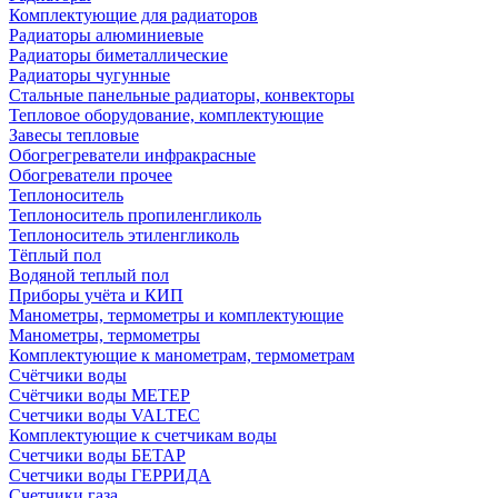
Комплектующие для радиаторов
Радиаторы алюминиевые
Радиаторы биметаллические
Радиаторы чугунные
Стальные панельные радиаторы, конвекторы
Тепловое оборудование, комплектующие
Завесы тепловые
Обогрегреватели инфракрасные
Обогреватели прочее
Теплоноситель
Теплоноситель пропиленгликоль
Теплоноситель этиленгликоль
Тёплый пол
Водяной теплый пол
Приборы учёта и КИП
Манометры, термометры и комплектующие
Манометры, термометры
Комплектующие к манометрам, термометрам
Счётчики воды
Счётчики воды МЕТЕР
Счетчики воды VALTEC
Комплектующие к счетчикам воды
Счетчики воды БЕТАР
Счетчики воды ГЕРРИДА
Счетчики газа