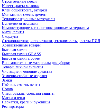
Строительные смеси
Известь,паста меловая
Клеи общестроит., затирки
Монтажные смеси, цемент
Теплоизоляционные материалы
Вспененная изоляция
Комплектующие к теплоизоляционным материалам
Маты, плиты
Скорлупа
Стеклопластики, стеклоткани , стеклохолсты , ленты ПИЛ
Хозяйственные товары
Бытовая химия
Бытовая химия GRASS
Бытовая химия прочее
Вспомогательные материалы для уборки
Товары личной гигиены
Чистящие и моющие средства
Замочно-скобяные изделия
Замки
Плёнки, скотчи, ленты
Полив
Спец. одежда, средства защиты
Маски и очки
Перчатки, краги и руковицы
Респираторы