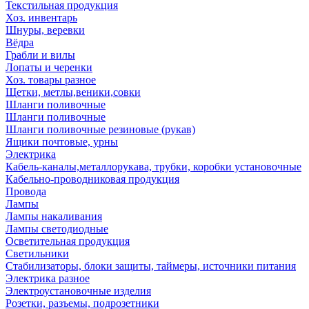
Текстильная продукция
Хоз. инвентарь
Шнуры, веревки
Вёдра
Грабли и вилы
Лопаты и черенки
Хоз. товары разное
Щетки, метлы,веники,совки
Шланги поливочные
Шланги поливочные
Шланги поливочные резиновые (рукав)
Ящики почтовые, урны
Электрика
Кабель-каналы,металлорукава, трубки, коробки установочные
Кабельно-проводниковая продукция
Провода
Лампы
Лампы накаливания
Лампы светодиодные
Осветительная продукция
Светильники
Стабилизаторы, блоки защиты, таймеры, источники питания
Электрика разное
Электроустановочные изделия
Розетки, разъемы, подрозетники