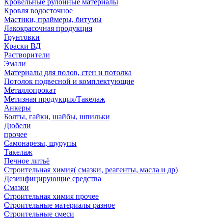
Кровельные рулонные материалы
Кровля водосточное
Мастики, праймеры, битумы
Лакокрасочная продукция
Грунтовки
Краски ВД
Растворители
Эмали
Материалы для полов, стен и потолка
Потолок подвесной и комплектующие
Металлопрокат
Метизная продукция/Такелаж
Анкеры
Болты, гайки, шайбы, шпильки
Дюбели
прочее
Самонарезы, шурупы
Такелаж
Печное литьё
Строительная химия( смазки, реагенты, масла и др)
Дезинфицирующие средства
Смазки
Строительная химия прочее
Строительные материалы разное
Строительные смеси