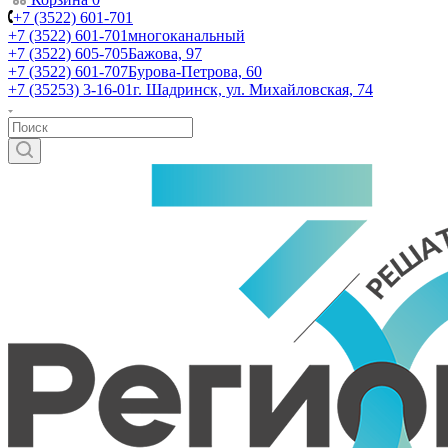
+7 (3522) 601-701
+7 (3522) 601-701
многоканальный
+7 (3522) 605-705
Бажова, 97
+7 (3522) 601-707
Бурова-Петрова, 60
+7 (35253) 3-16-01
г. Шадринск, ул. Михайловская, 74