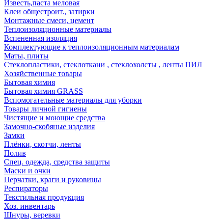
Известь,паста меловая
Клеи общестроит., затирки
Монтажные смеси, цемент
Теплоизоляционные материалы
Вспененная изоляция
Комплектующие к теплоизоляционным материалам
Маты, плиты
Стеклопластики, стеклоткани , стеклохолсты , ленты ПИЛ
Хозяйственные товары
Бытовая химия
Бытовая химия GRASS
Вспомогательные материалы для уборки
Товары личной гигиены
Чистящие и моющие средства
Замочно-скобяные изделия
Замки
Плёнки, скотчи, ленты
Полив
Спец. одежда, средства защиты
Маски и очки
Перчатки, краги и руковицы
Респираторы
Текстильная продукция
Хоз. инвентарь
Шнуры, веревки