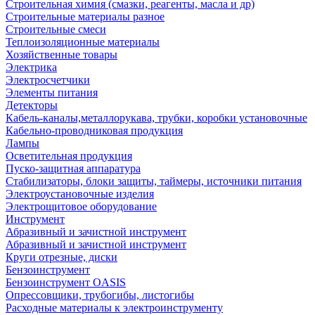
Строительная химия (смазки, реагенты, масла и др)
Строительные материалы разное
Строительные смеси
Теплоизоляционные материалы
Хозяйственные товары
Электрика
Электросчетчики
Элементы питания
Детекторы
Кабель-каналы,металлорукава, трубки, коробки установочные
Кабельно-проводниковая продукция
Лампы
Осветительная продукция
Пуско-защитная аппаратура
Стабилизаторы, блоки защиты, таймеры, источники питания
Электроустановочные изделия
Электрощитовое оборудование
Инструмент
Абразивный и зачистной инструмент
Абразивный и зачистной инструмент
Круги отрезные, диски
Бензоинструмент
Бензоинструмент OASIS
Опрессовщики, трубогибы, листогибы
Расходные материалы к электроинструменту