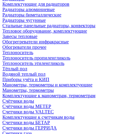
Комплектующие для радиаторов
Радиаторы алюминиевые
Радиаторы биметаллические
Радиаторы чугунные
Стальные панельные радиаторы, конвекторы
Тепловое оборудование, комплектующие
Завесы тепловые
Обогрегреватели инфракрасные
Обогреватели прочее
Теплоноситель
Теплоноситель пропиленгликоль
Теплоноситель этиленгликоль
Тёплый пол
Водяной теплый пол
Приборы учёта и КИП
Манометры, термометры и комплектующие
Манометры, термометры
Комплектующие к манометрам, термометрам
Счётчики воды
Счётчики воды МЕТЕР
Счетчики воды VALTEC
Комплектующие к счетчикам воды
Счетчики воды БЕТАР
Счетчики воды ГЕРРИДА
Счетчики газа