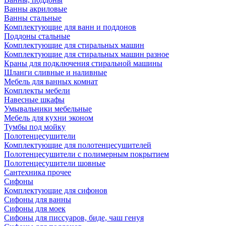
Ванны акриловые
Ванны стальные
Комплектующие для ванн и поддонов
Поддоны стальные
Комплектующие для стиральных машин
Комплектующие для стиральных машин разное
Краны для подключения стиральной машины
Шланги сливные и наливные
Мебель для ванных комнат
Комплекты мебели
Навесные шкафы
Умывальники мебельные
Мебель для кухни эконом
Тумбы под мойку
Полотенцесушители
Комплектующие для полотенцесушителей
Полотенцесушители с полимерным покрытием
Полотенцесушители шовные
Сантехника прочее
Сифоны
Комплектующие для сифонов
Сифоны для ванны
Сифоны для моек
Сифоны для писсуаров, биде, чаш генуя