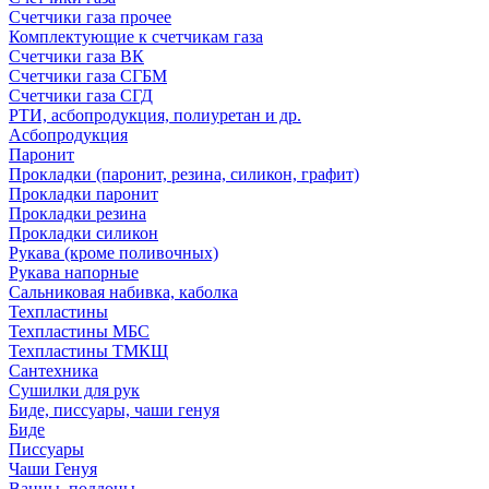
Счетчики газа прочее
Комплектующие к счетчикам газа
Счетчики газа ВК
Счетчики газа СГБМ
Счетчики газа СГД
РТИ, асбопродукция, полиуретан и др.
Асбопродукция
Паронит
Прокладки (паронит, резина, силикон, графит)
Прокладки паронит
Прокладки резина
Прокладки силикон
Рукава (кроме поливочных)
Рукава напорные
Сальниковая набивка, каболка
Техпластины
Техпластины МБС
Техпластины ТМКЩ
Сантехника
Сушилки для рук
Биде, писсуары, чаши генуя
Биде
Писсуары
Чаши Генуя
Ванны, поддоны