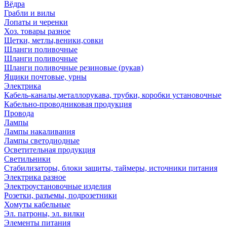
Вёдра
Грабли и вилы
Лопаты и черенки
Хоз. товары разное
Щетки, метлы,веники,совки
Шланги поливочные
Шланги поливочные
Шланги поливочные резиновые (рукав)
Ящики почтовые, урны
Электрика
Кабель-каналы,металлорукава, трубки, коробки установочные
Кабельно-проводниковая продукция
Провода
Лампы
Лампы накаливания
Лампы светодиодные
Осветительная продукция
Светильники
Стабилизаторы, блоки защиты, таймеры, источники питания
Электрика разное
Электроустановочные изделия
Розетки, разъемы, подрозетники
Хомуты кабельные
Эл. патроны, эл. вилки
Элементы питания