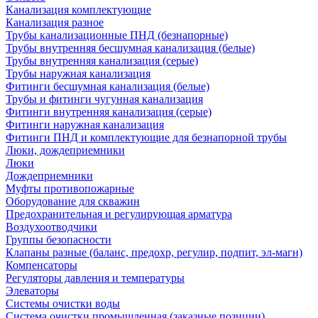
Канализация комплектующие
Канализация разное
Трубы канализационные ПНД (безнапорные)
Трубы внутренняя бесшумная канализация (белые)
Трубы внутренняя канализация (серые)
Трубы наружная канализация
Фитинги бесшумная канализация (белые)
Трубы и фитинги чугунная канализация
Фитинги внутренняя канализация (серые)
Фитинги наружная канализация
Фитинги ПНД и комплектующие для безнапорной трубы
Люки, дождеприемники
Люки
Дождеприемники
Муфты противопожарные
Оборудование для скважин
Предохранительная и регулирующая арматура
Воздухоотводчики
Группы безопасности
Клапаны разные (баланс, предохр, регулир, подпит, эл-магн)
Компенсаторы
Регуляторы давления и температуры
Элеваторы
Системы очистки воды
Система очистки промышленная (заказные позиции)