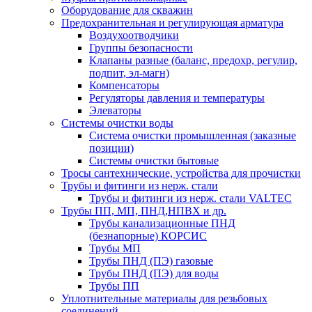
Оборудование для скважин
Предохранительная и регулирующая арматура
Воздухоотводчики
Группы безопасности
Клапаны разные (баланс, предохр, регулир,
подпит, эл-магн)
Компенсаторы
Регуляторы давления и температуры
Элеваторы
Системы очистки воды
Система очистки промышленная (заказные
позиции)
Системы очистки бытовые
Тросы сантехнические, устройства для прочистки
Трубы и фитинги из нерж. стали
Трубы и фитинги из нерж. стали VALTEC
Трубы ПП, МП, ПНД,НПВХ и др.
Трубы канализационные ПНД
(безнапорные) КОРСИС
Трубы МП
Трубы ПНД (ПЭ) газовые
Трубы ПНД (ПЭ) для воды
Трубы ПП
Уплотнительные материалы для резьбовых
соединений