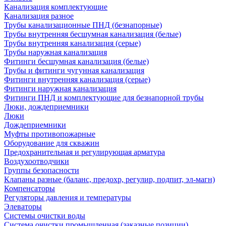
Канализация комплектующие
Канализация разное
Трубы канализационные ПНД (безнапорные)
Трубы внутренняя бесшумная канализация (белые)
Трубы внутренняя канализация (серые)
Трубы наружная канализация
Фитинги бесшумная канализация (белые)
Трубы и фитинги чугунная канализация
Фитинги внутренняя канализация (серые)
Фитинги наружная канализация
Фитинги ПНД и комплектующие для безнапорной трубы
Люки, дождеприемники
Люки
Дождеприемники
Муфты противопожарные
Оборудование для скважин
Предохранительная и регулирующая арматура
Воздухоотводчики
Группы безопасности
Клапаны разные (баланс, предохр, регулир, подпит, эл-магн)
Компенсаторы
Регуляторы давления и температуры
Элеваторы
Системы очистки воды
Система очистки промышленная (заказные позиции)