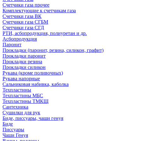
Счетчики газа прочее
Комплектующие к счетчикам газа
Счетчики газа ВК
Счетчики газа СГБМ
Счетчики газа СГД
РТИ, асбопродукция, полиуретан и др.
Асбопродукция
Паронит
Прокладки (паронит, резина, силикон, графит)
Прокладки паронит
Прокладки резина
Прокладки силикон
Рукава (кроме поливочных)
Рукава напорные
Сальниковая набивка, каболка
Техпластины
Техпластины МБС
Техпластины ТМКЩ
Сантехника
Сушилки для рук
Биде, писсуары, чаши генуя
Биде
Писсуары
Чаши Генуя
Ванны, поддоны