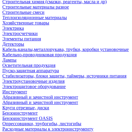
Строительная химия (смазки, реагенты, масла и др)
Строительные материалы разное
Строительные смеси
Теплоизоляционные материалы
Хозяйственные товары
Электрика
Электросчетчики
Элементы питания
Детекторы
Кабель-каналы,металлорукава, трубки, коробки установочные
Кабельно-проводниковая продукция
Лампы
Осветительная продукция
Пуско-защитная аппаратура
Стабилизаторы, блоки защиты, таймеры, источники питания
Электроустановочные изделия
Электрощитовое оборудование
Инструмент
Абразивный и зачистной инструмент
Абразивный и зачистной инструмент
Круги отрезные, диски
Бензоинструмент
Бензоинструмент OASIS
Опрессовщики, трубогибы, листогибы
Расходные материалы к электроинструменту