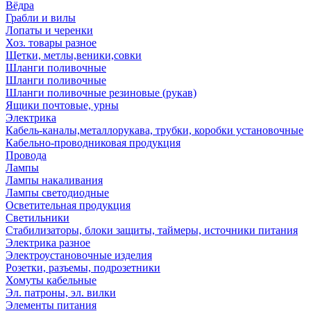
Вёдра
Грабли и вилы
Лопаты и черенки
Хоз. товары разное
Щетки, метлы,веники,совки
Шланги поливочные
Шланги поливочные
Шланги поливочные резиновые (рукав)
Ящики почтовые, урны
Электрика
Кабель-каналы,металлорукава, трубки, коробки установочные
Кабельно-проводниковая продукция
Провода
Лампы
Лампы накаливания
Лампы светодиодные
Осветительная продукция
Светильники
Стабилизаторы, блоки защиты, таймеры, источники питания
Электрика разное
Электроустановочные изделия
Розетки, разъемы, подрозетники
Хомуты кабельные
Эл. патроны, эл. вилки
Элементы питания