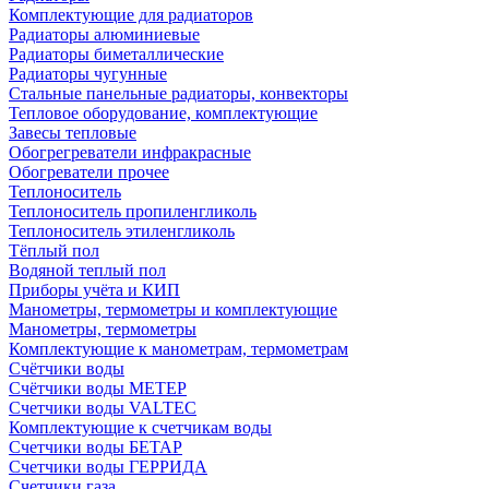
Комплектующие для радиаторов
Радиаторы алюминиевые
Радиаторы биметаллические
Радиаторы чугунные
Стальные панельные радиаторы, конвекторы
Тепловое оборудование, комплектующие
Завесы тепловые
Обогрегреватели инфракрасные
Обогреватели прочее
Теплоноситель
Теплоноситель пропиленгликоль
Теплоноситель этиленгликоль
Тёплый пол
Водяной теплый пол
Приборы учёта и КИП
Манометры, термометры и комплектующие
Манометры, термометры
Комплектующие к манометрам, термометрам
Счётчики воды
Счётчики воды МЕТЕР
Счетчики воды VALTEC
Комплектующие к счетчикам воды
Счетчики воды БЕТАР
Счетчики воды ГЕРРИДА
Счетчики газа