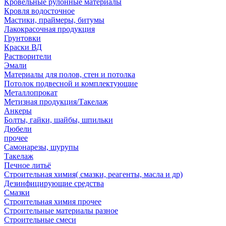
Кровельные рулонные материалы
Кровля водосточное
Мастики, праймеры, битумы
Лакокрасочная продукция
Грунтовки
Краски ВД
Растворители
Эмали
Материалы для полов, стен и потолка
Потолок подвесной и комплектующие
Металлопрокат
Метизная продукция/Такелаж
Анкеры
Болты, гайки, шайбы, шпильки
Дюбели
прочее
Самонарезы, шурупы
Такелаж
Печное литьё
Строительная химия( смазки, реагенты, масла и др)
Дезинфицирующие средства
Смазки
Строительная химия прочее
Строительные материалы разное
Строительные смеси