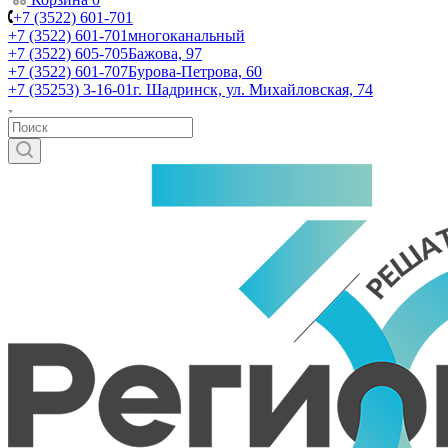
+7 (3522) 601-701
+7 (3522) 601-701
многоканальный
+7 (3522) 605-705
Бажова, 97
+7 (3522) 601-707
Бурова-Петрова, 60
+7 (35253) 3-16-01
г. Шадринск, ул. Михайловская, 74