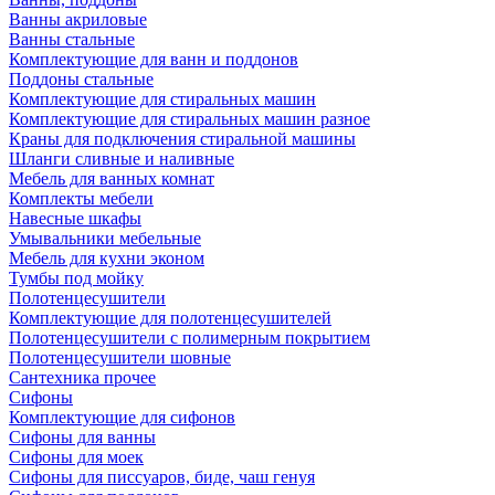
Ванны акриловые
Ванны стальные
Комплектующие для ванн и поддонов
Поддоны стальные
Комплектующие для стиральных машин
Комплектующие для стиральных машин разное
Краны для подключения стиральной машины
Шланги сливные и наливные
Мебель для ванных комнат
Комплекты мебели
Навесные шкафы
Умывальники мебельные
Мебель для кухни эконом
Тумбы под мойку
Полотенцесушители
Комплектующие для полотенцесушителей
Полотенцесушители с полимерным покрытием
Полотенцесушители шовные
Сантехника прочее
Сифоны
Комплектующие для сифонов
Сифоны для ванны
Сифоны для моек
Сифоны для писсуаров, биде, чаш генуя