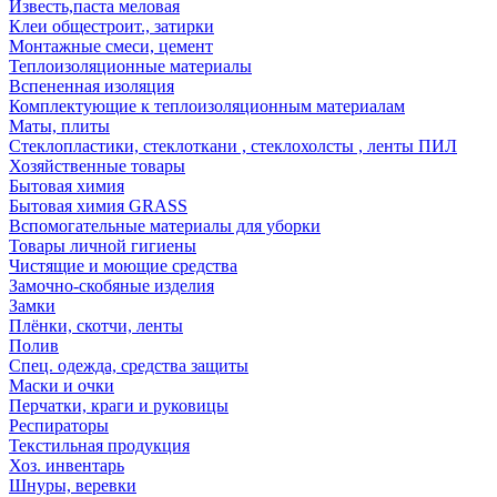
Известь,паста меловая
Клеи общестроит., затирки
Монтажные смеси, цемент
Теплоизоляционные материалы
Вспененная изоляция
Комплектующие к теплоизоляционным материалам
Маты, плиты
Стеклопластики, стеклоткани , стеклохолсты , ленты ПИЛ
Хозяйственные товары
Бытовая химия
Бытовая химия GRASS
Вспомогательные материалы для уборки
Товары личной гигиены
Чистящие и моющие средства
Замочно-скобяные изделия
Замки
Плёнки, скотчи, ленты
Полив
Спец. одежда, средства защиты
Маски и очки
Перчатки, краги и руковицы
Респираторы
Текстильная продукция
Хоз. инвентарь
Шнуры, веревки