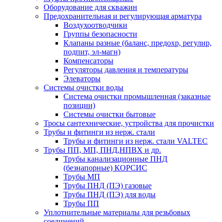
Оборудование для скважин
Предохранительная и регулирующая арматура
Воздухоотводчики
Группы безопасности
Клапаны разные (баланс, предохр, регулир,
подпит, эл-магн)
Компенсаторы
Регуляторы давления и температуры
Элеваторы
Системы очистки воды
Система очистки промышленная (заказные
позиции)
Системы очистки бытовые
Тросы сантехнические, устройства для прочистки
Трубы и фитинги из нерж. стали
Трубы и фитинги из нерж. стали VALTEC
Трубы ПП, МП, ПНД,НПВХ и др.
Трубы канализационные ПНД
(безнапорные) КОРСИС
Трубы МП
Трубы ПНД (ПЭ) газовые
Трубы ПНД (ПЭ) для воды
Трубы ПП
Уплотнительные материалы для резьбовых
соединений