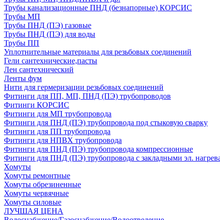
Трубы канализационные ПНД (безнапорные) КОРСИС
Трубы МП
Трубы ПНД (ПЭ) газовые
Трубы ПНД (ПЭ) для воды
Трубы ПП
Уплотнительные материалы для резьбовых соединений
Гели сантехнические,пасты
Лен сантехнический
Ленты фум
Нити для гермеризации резьбовых соединений
Фитинги для ПП, МП, ПНД (ПЭ) трубопроводов
Фитинги КОРСИС
Фитинги для МП трубопровода
Фитинги для ПНД (ПЭ) трубопровода под стыковую сварку
Фитинги для ПП трубопровода
Фитинги для НПВХ трубопровода
Фитинги для ПНД (ПЭ) трубопровода компрессионные
Фитинги для ПНД (ПЭ) трубопровода с закладными эл. нагрев
Хомуты
Хомуты ремонтные
Хомуты обрезиненные
Хомуты червячные
Хомуты силовые
ЛУЧШАЯ ЦЕНА
Водоснабжение/Газоснабжение/Водоотведение