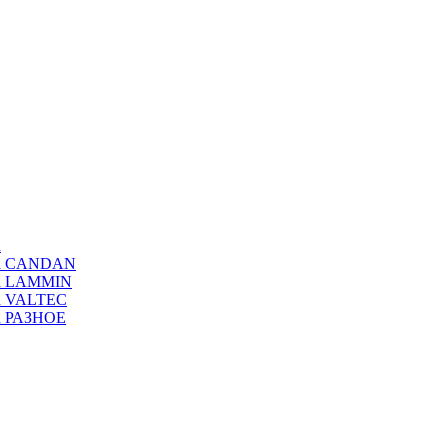
а
ода CANDAN
да LAMMIN
да VALTEC
да РАЗНОЕ