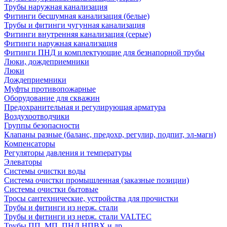
Трубы наружная канализация
Фитинги бесшумная канализация (белые)
Трубы и фитинги чугунная канализация
Фитинги внутренняя канализация (серые)
Фитинги наружная канализация
Фитинги ПНД и комплектующие для безнапорной трубы
Люки, дождеприемники
Люки
Дождеприемники
Муфты противопожарные
Оборудование для скважин
Предохранительная и регулирующая арматура
Воздухоотводчики
Группы безопасности
Клапаны разные (баланс, предохр, регулир, подпит, эл-магн)
Компенсаторы
Регуляторы давления и температуры
Элеваторы
Системы очистки воды
Система очистки промышленная (заказные позиции)
Системы очистки бытовые
Тросы сантехнические, устройства для прочистки
Трубы и фитинги из нерж. стали
Трубы и фитинги из нерж. стали VALTEC
Трубы ПП, МП, ПНД,НПВХ и др.