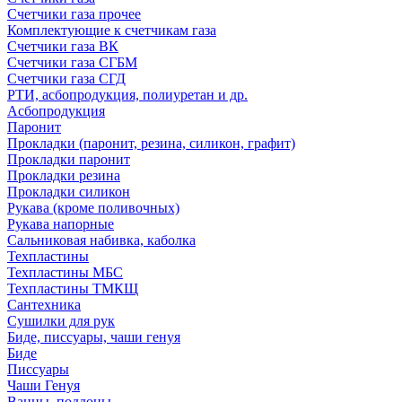
Счетчики газа прочее
Комплектующие к счетчикам газа
Счетчики газа ВК
Счетчики газа СГБМ
Счетчики газа СГД
РТИ, асбопродукция, полиуретан и др.
Асбопродукция
Паронит
Прокладки (паронит, резина, силикон, графит)
Прокладки паронит
Прокладки резина
Прокладки силикон
Рукава (кроме поливочных)
Рукава напорные
Сальниковая набивка, каболка
Техпластины
Техпластины МБС
Техпластины ТМКЩ
Сантехника
Сушилки для рук
Биде, писсуары, чаши генуя
Биде
Писсуары
Чаши Генуя
Ванны, поддоны