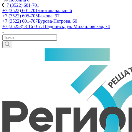
+7 (3522) 601-701
+7 (3522) 601-701
многоканальный
+7 (3522) 605-705
Бажова, 97
+7 (3522) 601-707
Бурова-Петрова, 60
+7 (35253) 3-16-01
г. Шадринск, ул. Михайловская, 74