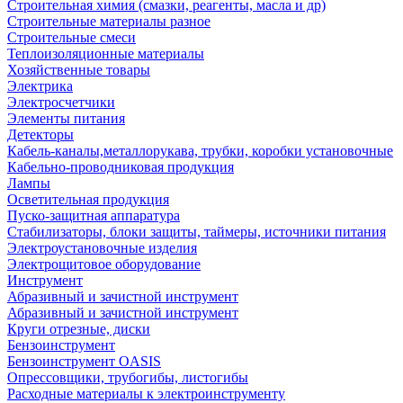
Строительная химия (смазки, реагенты, масла и др)
Строительные материалы разное
Строительные смеси
Теплоизоляционные материалы
Хозяйственные товары
Электрика
Электросчетчики
Элементы питания
Детекторы
Кабель-каналы,металлорукава, трубки, коробки установочные
Кабельно-проводниковая продукция
Лампы
Осветительная продукция
Пуско-защитная аппаратура
Стабилизаторы, блоки защиты, таймеры, источники питания
Электроустановочные изделия
Электрощитовое оборудование
Инструмент
Абразивный и зачистной инструмент
Абразивный и зачистной инструмент
Круги отрезные, диски
Бензоинструмент
Бензоинструмент OASIS
Опрессовщики, трубогибы, листогибы
Расходные материалы к электроинструменту