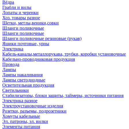
Вёдра
Грабли и вилы
Лопаты и черенки
Хоз. товары разное
Щетки, метлы,веники,совки
Шланги поливочные
Шланги поливочные
Шланги поливочные резиновые (рукав)
Ящики почтовые, урны
Электрика
Кабель-каналы,металлорукава, трубки, коробки установочные
Кабельно-проводниковая продукция
Провода
Лампы
Лампы накаливания
Лампы светодиодные
Осветительная продукция
Светильники
Стабилизаторы, блоки защиты, таймеры, источники питания
Электрика разное
Электроустановочные изделия
Розетки, разъемы, подрозетники
Хомуты кабельные
Эл. патроны, эл. вилки
Элементы питания