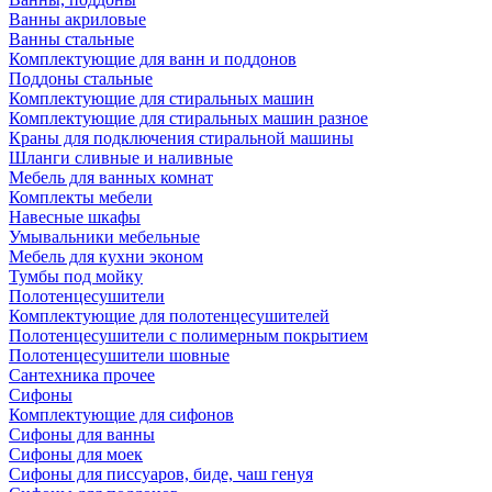
Ванны акриловые
Ванны стальные
Комплектующие для ванн и поддонов
Поддоны стальные
Комплектующие для стиральных машин
Комплектующие для стиральных машин разное
Краны для подключения стиральной машины
Шланги сливные и наливные
Мебель для ванных комнат
Комплекты мебели
Навесные шкафы
Умывальники мебельные
Мебель для кухни эконом
Тумбы под мойку
Полотенцесушители
Комплектующие для полотенцесушителей
Полотенцесушители с полимерным покрытием
Полотенцесушители шовные
Сантехника прочее
Сифоны
Комплектующие для сифонов
Сифоны для ванны
Сифоны для моек
Сифоны для писсуаров, биде, чаш генуя