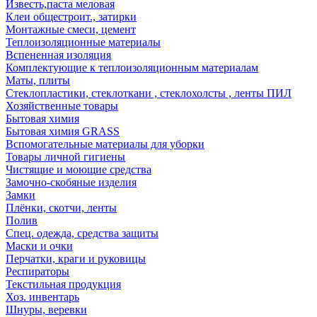
Известь,паста меловая
Клеи общестроит., затирки
Монтажные смеси, цемент
Теплоизоляционные материалы
Вспененная изоляция
Комплектующие к теплоизоляционным материалам
Маты, плиты
Стеклопластики, стеклоткани , стеклохолсты , ленты ПИЛ
Хозяйственные товары
Бытовая химия
Бытовая химия GRASS
Вспомогательные материалы для уборки
Товары личной гигиены
Чистящие и моющие средства
Замочно-скобяные изделия
Замки
Плёнки, скотчи, ленты
Полив
Спец. одежда, средства защиты
Маски и очки
Перчатки, краги и руковицы
Респираторы
Текстильная продукция
Хоз. инвентарь
Шнуры, веревки