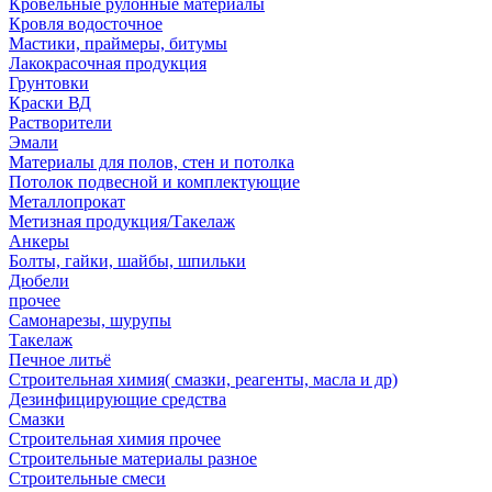
Кровельные рулонные материалы
Кровля водосточное
Мастики, праймеры, битумы
Лакокрасочная продукция
Грунтовки
Краски ВД
Растворители
Эмали
Материалы для полов, стен и потолка
Потолок подвесной и комплектующие
Металлопрокат
Метизная продукция/Такелаж
Анкеры
Болты, гайки, шайбы, шпильки
Дюбели
прочее
Самонарезы, шурупы
Такелаж
Печное литьё
Строительная химия( смазки, реагенты, масла и др)
Дезинфицирующие средства
Смазки
Строительная химия прочее
Строительные материалы разное
Строительные смеси