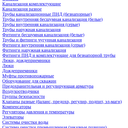
Канализация комплектующие
Канализация разное
Трубы канализационные ПНД (безнапорные)
Трубы внутренняя бесшумная канализация (белые)
Трубы внутренняя канализация (серые)
Трубы наружная канализация
Фитинги бесшумная канализация (белые)
Трубы и фитинги чугунная канализация
Фитинги внутренняя канализация (серые)
Фитинги наружная канализация
Фитинги ПНД и комплектующие для безнапорной трубы
Люки, дождеприемники
Люки
Дождеприемники
Муфты противопожарные
Оборудование для скважин
Предохранительная и регулирующая арматура
Воздухоотводчики
Группы безопасности
Клапаны разные (баланс, предохр, регулир, подпит, эл-магн)
Компенсаторы
Регуляторы давления и температуры
Элеваторы
Системы очистки воды
Система очистки промышленная (заказные позиции)