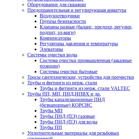
Оборудование для скважин
Предохранительная и регулирующая арматура
Воздухоотводчики
Группы безопасности
Клапаны разные (баланс, предохр, регулир,
подпит, эл-магн)
Компенсаторы
Регуляторы давления и температуры
Элеваторы
Системы очистки воды
Система очистки промышленная (заказные
позиции)
Системы очистки бытовые
Тросы сантехнические, устройства для прочистки
Трубы и фитинги из нерж. стали
Трубы и фитинги из нерж. стали VALTEC
Трубы ПП, МП, ПНД,НПВХ и др.
Трубы канализационные ПНД
(безнапорные) КОРСИС
Трубы МП
Трубы ПНД (ПЭ) газовые
Трубы ПНД (ПЭ) для воды
Трубы ПП
Уплотнительные материалы для резьбовых
соединений