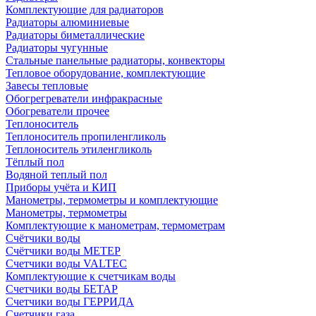
Комплектующие для радиаторов
Радиаторы алюминиевые
Радиаторы биметаллические
Радиаторы чугунные
Стальные панельные радиаторы, конвекторы
Тепловое оборудование, комплектующие
Завесы тепловые
Обогрегреватели инфракрасные
Обогреватели прочее
Теплоноситель
Теплоноситель пропиленгликоль
Теплоноситель этиленгликоль
Тёплый пол
Водяной теплый пол
Приборы учёта и КИП
Манометры, термометры и комплектующие
Манометры, термометры
Комплектующие к манометрам, термометрам
Счётчики воды
Счётчики воды МЕТЕР
Счетчики воды VALTEC
Комплектующие к счетчикам воды
Счетчики воды БЕТАР
Счетчики воды ГЕРРИДА
Счетчики газа