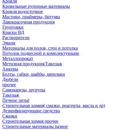
Кровля
Кровельные рулонные материалы
Кровля водосточное
Мастики, праймеры, битумы
Лакокрасочная продукция
Грунтовки
Краски ВД
Растворители
Эмали
Материалы для полов, стен и потолка
Потолок подвесной и комплектующие
Металлопрокат
Метизная продукция/Такелаж
Анкеры
Болты, гайки, шайбы, шпильки
Дюбели
прочее
Самонарезы, шурупы
Такелаж
Печное литьё
Строительная химия( смазки, реагенты, масла и др)
Дезинфицирующие средства
Смазки
Строительная химия прочее
Строительные материалы разное