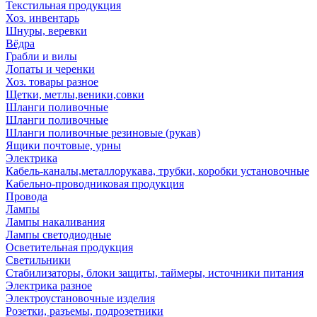
Текстильная продукция
Хоз. инвентарь
Шнуры, веревки
Вёдра
Грабли и вилы
Лопаты и черенки
Хоз. товары разное
Щетки, метлы,веники,совки
Шланги поливочные
Шланги поливочные
Шланги поливочные резиновые (рукав)
Ящики почтовые, урны
Электрика
Кабель-каналы,металлорукава, трубки, коробки установочные
Кабельно-проводниковая продукция
Провода
Лампы
Лампы накаливания
Лампы светодиодные
Осветительная продукция
Светильники
Стабилизаторы, блоки защиты, таймеры, источники питания
Электрика разное
Электроустановочные изделия
Розетки, разъемы, подрозетники