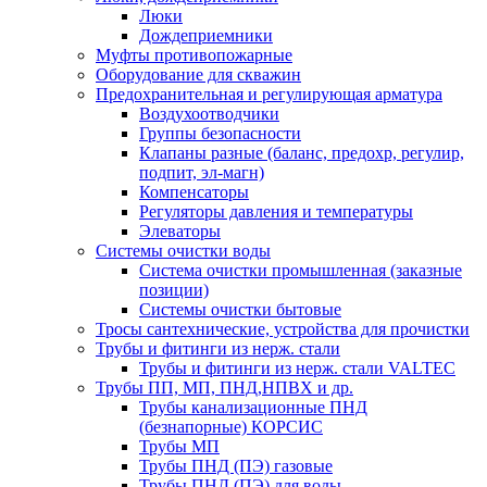
Люки
Дождеприемники
Муфты противопожарные
Оборудование для скважин
Предохранительная и регулирующая арматура
Воздухоотводчики
Группы безопасности
Клапаны разные (баланс, предохр, регулир,
подпит, эл-магн)
Компенсаторы
Регуляторы давления и температуры
Элеваторы
Системы очистки воды
Система очистки промышленная (заказные
позиции)
Системы очистки бытовые
Тросы сантехнические, устройства для прочистки
Трубы и фитинги из нерж. стали
Трубы и фитинги из нерж. стали VALTEC
Трубы ПП, МП, ПНД,НПВХ и др.
Трубы канализационные ПНД
(безнапорные) КОРСИС
Трубы МП
Трубы ПНД (ПЭ) газовые
Трубы ПНД (ПЭ) для воды