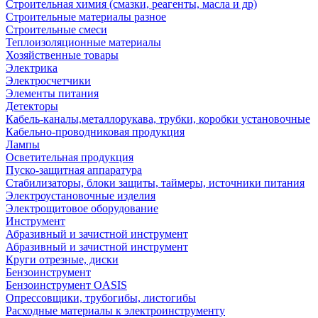
Строительная химия (смазки, реагенты, масла и др)
Строительные материалы разное
Строительные смеси
Теплоизоляционные материалы
Хозяйственные товары
Электрика
Электросчетчики
Элементы питания
Детекторы
Кабель-каналы,металлорукава, трубки, коробки установочные
Кабельно-проводниковая продукция
Лампы
Осветительная продукция
Пуско-защитная аппаратура
Стабилизаторы, блоки защиты, таймеры, источники питания
Электроустановочные изделия
Электрощитовое оборудование
Инструмент
Абразивный и зачистной инструмент
Абразивный и зачистной инструмент
Круги отрезные, диски
Бензоинструмент
Бензоинструмент OASIS
Опрессовщики, трубогибы, листогибы
Расходные материалы к электроинструменту