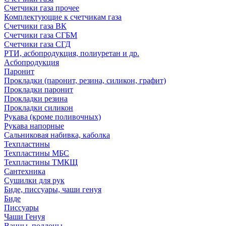
Счетчики газа прочее
Комплектующие к счетчикам газа
Счетчики газа ВК
Счетчики газа СГБМ
Счетчики газа СГД
РТИ, асбопродукция, полиуретан и др.
Асбопродукция
Паронит
Прокладки (паронит, резина, силикон, графит)
Прокладки паронит
Прокладки резина
Прокладки силикон
Рукава (кроме поливочных)
Рукава напорные
Сальниковая набивка, каболка
Техпластины
Техпластины МБС
Техпластины ТМКЩ
Сантехника
Сушилки для рук
Биде, писсуары, чаши генуя
Биде
Писсуары
Чаши Генуя
Ванны, поддоны