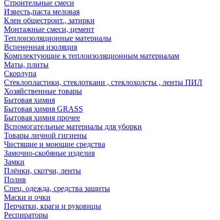
Строительные смеси
Известь,паста меловая
Клеи общестроит., затирки
Монтажные смеси, цемент
Теплоизоляционные материалы
Вспененная изоляция
Комплектующие к теплоизоляционным материалам
Маты, плиты
Скорлупа
Стеклопластики, стеклоткани , стеклохолсты , ленты ПИЛ
Хозяйственные товары
Бытовая химия
Бытовая химия GRASS
Бытовая химия прочее
Вспомогательные материалы для уборки
Товары личной гигиены
Чистящие и моющие средства
Замочно-скобяные изделия
Замки
Плёнки, скотчи, ленты
Полив
Спец. одежда, средства защиты
Маски и очки
Перчатки, краги и руковицы
Респираторы