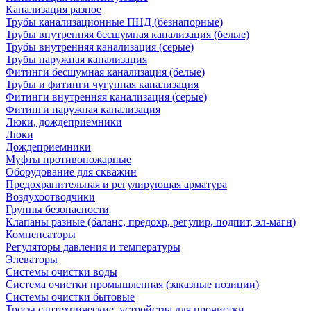
Канализация разное
Трубы канализационные ПНД (безнапорные)
Трубы внутренняя бесшумная канализация (белые)
Трубы внутренняя канализация (серые)
Трубы наружная канализация
Фитинги бесшумная канализация (белые)
Трубы и фитинги чугунная канализация
Фитинги внутренняя канализация (серые)
Фитинги наружная канализация
Люки, дождеприемники
Люки
Дождеприемники
Муфты противопожарные
Оборудование для скважин
Предохранительная и регулирующая арматура
Воздухоотводчики
Группы безопасности
Клапаны разные (баланс, предохр, регулир, подпит, эл-магн)
Компенсаторы
Регуляторы давления и температуры
Элеваторы
Системы очистки воды
Система очистки промышленная (заказные позиции)
Системы очистки бытовые
Тросы сантехнические, устройства для прочистки