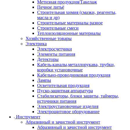
Метизная продукция/Такелаж
Печное литьё
Строительная химия (смазки, реагенты,
масла и др)
Строительные материалы разное
Строительные смеси
Теплоизоляционные материалы
Хозяйственные товары
Электрика
Электросчетчики
Элементы питания
Детекторы
Кабель-каналы,металлорукава, трубки,
коробки установочные
Кабельно-проводниковая продукция
Лампы
Осветительная продукция
Пуско-защитная аппаратура
Стабилизаторы, блоки защиты, таймеры,
источники питания
Электроустановочные изделия
Электрощитовое оборудование
Инструмент
Абразивный и зачистной инструмент
Абразивный и зачистной инструмент