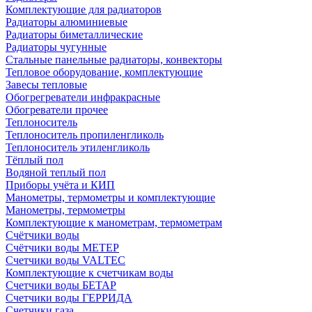
Комплектующие для радиаторов
Радиаторы алюминиевые
Радиаторы биметаллические
Радиаторы чугунные
Стальные панельные радиаторы, конвекторы
Тепловое оборудование, комплектующие
Завесы тепловые
Обогрегреватели инфракрасные
Обогреватели прочее
Теплоноситель
Теплоноситель пропиленгликоль
Теплоноситель этиленгликоль
Тёплый пол
Водяной теплый пол
Приборы учёта и КИП
Манометры, термометры и комплектующие
Манометры, термометры
Комплектующие к манометрам, термометрам
Счётчики воды
Счётчики воды МЕТЕР
Счетчики воды VALTEC
Комплектующие к счетчикам воды
Счетчики воды БЕТАР
Счетчики воды ГЕРРИДА
Счетчики газа