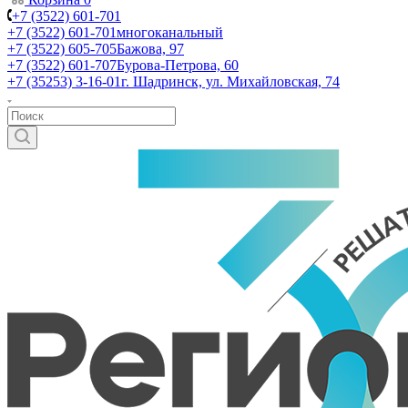
+7 (3522) 601-701
+7 (3522) 601-701
многоканальный
+7 (3522) 605-705
Бажова, 97
+7 (3522) 601-707
Бурова-Петрова, 60
+7 (35253) 3-16-01
г. Шадринск, ул. Михайловская, 74