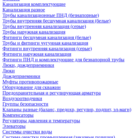
Канализация комплектующие
Канализация разное
Трубы канализационные ПНД (безнапорные)
Трубы внутренняя бесшумная канализация (белые)
Трубы внутренняя канализация (серые)
Трубы наружная канализация
Фитинги бесшумная канализация (белые)
Трубы и фитинги чугунная канализация
Фитинги внутренняя канализация (серые)
Фитинги наружная канализация
Фитинги ПНД и комплектующие для безнапорной трубы
Люки, дождеприемники
Люки
Дождеприемники
Муфты противопожарные
Оборудование для скважин
Предохранительная и регулирующая арматура
Воздухоотводчики
Группы безопасности
Клапаны разные (баланс, предохр, регулир, подпит, эл-магн)
Компенсаторы
Регуляторы давления и температуры
Элеваторы
Системы очистки воды
Система очистки промышленная (заказные позиции)