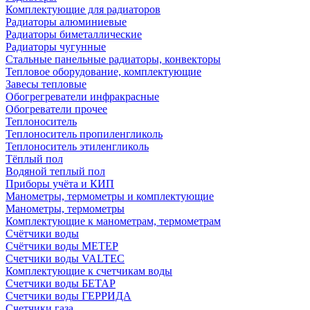
Комплектующие для радиаторов
Радиаторы алюминиевые
Радиаторы биметаллические
Радиаторы чугунные
Стальные панельные радиаторы, конвекторы
Тепловое оборудование, комплектующие
Завесы тепловые
Обогрегреватели инфракрасные
Обогреватели прочее
Теплоноситель
Теплоноситель пропиленгликоль
Теплоноситель этиленгликоль
Тёплый пол
Водяной теплый пол
Приборы учёта и КИП
Манометры, термометры и комплектующие
Манометры, термометры
Комплектующие к манометрам, термометрам
Счётчики воды
Счётчики воды МЕТЕР
Счетчики воды VALTEC
Комплектующие к счетчикам воды
Счетчики воды БЕТАР
Счетчики воды ГЕРРИДА
Счетчики газа