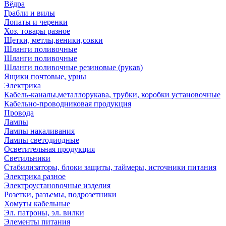
Вёдра
Грабли и вилы
Лопаты и черенки
Хоз. товары разное
Щетки, метлы,веники,совки
Шланги поливочные
Шланги поливочные
Шланги поливочные резиновые (рукав)
Ящики почтовые, урны
Электрика
Кабель-каналы,металлорукава, трубки, коробки установочные
Кабельно-проводниковая продукция
Провода
Лампы
Лампы накаливания
Лампы светодиодные
Осветительная продукция
Светильники
Стабилизаторы, блоки защиты, таймеры, источники питания
Электрика разное
Электроустановочные изделия
Розетки, разъемы, подрозетники
Хомуты кабельные
Эл. патроны, эл. вилки
Элементы питания