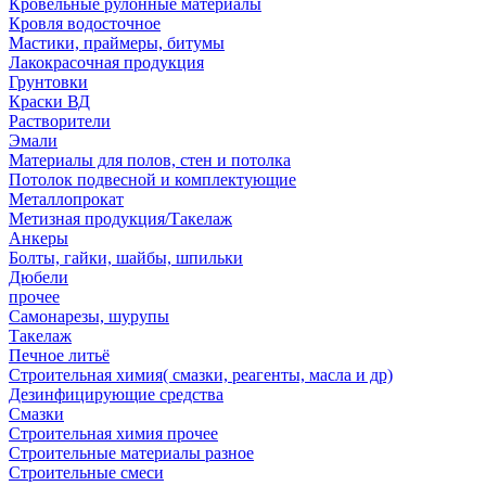
Кровельные рулонные материалы
Кровля водосточное
Мастики, праймеры, битумы
Лакокрасочная продукция
Грунтовки
Краски ВД
Растворители
Эмали
Материалы для полов, стен и потолка
Потолок подвесной и комплектующие
Металлопрокат
Метизная продукция/Такелаж
Анкеры
Болты, гайки, шайбы, шпильки
Дюбели
прочее
Самонарезы, шурупы
Такелаж
Печное литьё
Строительная химия( смазки, реагенты, масла и др)
Дезинфицирующие средства
Смазки
Строительная химия прочее
Строительные материалы разное
Строительные смеси