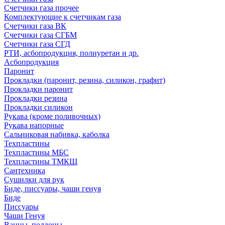
Счетчики газа прочее
Комплектующие к счетчикам газа
Счетчики газа ВК
Счетчики газа СГБМ
Счетчики газа СГД
РТИ, асбопродукция, полиуретан и др.
Асбопродукция
Паронит
Прокладки (паронит, резина, силикон, графит)
Прокладки паронит
Прокладки резина
Прокладки силикон
Рукава (кроме поливочных)
Рукава напорные
Сальниковая набивка, каболка
Техпластины
Техпластины МБС
Техпластины ТМКЩ
Сантехника
Сушилки для рук
Биде, писсуары, чаши генуя
Биде
Писсуары
Чаши Генуя
Ванны, поддоны