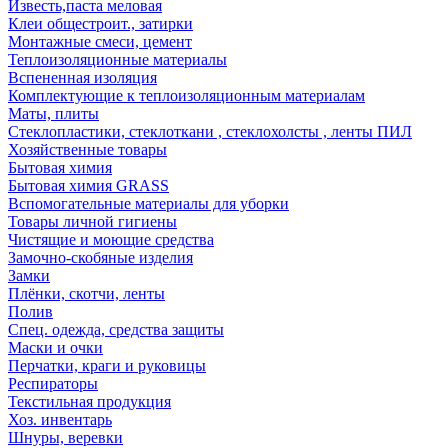
Известь,паста меловая
Клеи общестроит., затирки
Монтажные смеси, цемент
Теплоизоляционные материалы
Вспененная изоляция
Комплектующие к теплоизоляционным материалам
Маты, плиты
Стеклопластики, стеклоткани , стеклохолсты , ленты ПИЛ
Хозяйственные товары
Бытовая химия
Бытовая химия GRASS
Вспомогательные материалы для уборки
Товары личной гигиены
Чистящие и моющие средства
Замочно-скобяные изделия
Замки
Плёнки, скотчи, ленты
Полив
Спец. одежда, средства защиты
Маски и очки
Перчатки, краги и руковицы
Респираторы
Текстильная продукция
Хоз. инвентарь
Шнуры, веревки