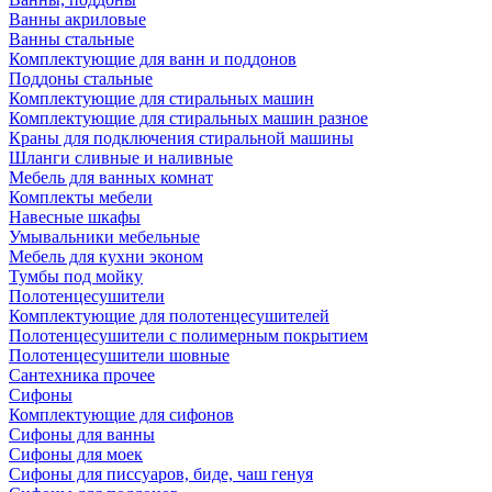
Ванны акриловые
Ванны стальные
Комплектующие для ванн и поддонов
Поддоны стальные
Комплектующие для стиральных машин
Комплектующие для стиральных машин разное
Краны для подключения стиральной машины
Шланги сливные и наливные
Мебель для ванных комнат
Комплекты мебели
Навесные шкафы
Умывальники мебельные
Мебель для кухни эконом
Тумбы под мойку
Полотенцесушители
Комплектующие для полотенцесушителей
Полотенцесушители с полимерным покрытием
Полотенцесушители шовные
Сантехника прочее
Сифоны
Комплектующие для сифонов
Сифоны для ванны
Сифоны для моек
Сифоны для писсуаров, биде, чаш генуя