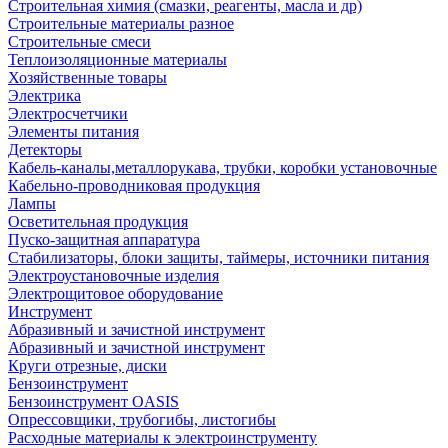
Строительная химия (смазки, реагенты, масла и др)
Строительные материалы разное
Строительные смеси
Теплоизоляционные материалы
Хозяйственные товары
Электрика
Электросчетчики
Элементы питания
Детекторы
Кабель-каналы,металлорукава, трубки, коробки установочные
Кабельно-проводниковая продукция
Лампы
Осветительная продукция
Пуско-защитная аппаратура
Стабилизаторы, блоки защиты, таймеры, источники питания
Электроустановочные изделия
Электрощитовое оборудование
Инструмент
Абразивный и зачистной инструмент
Абразивный и зачистной инструмент
Круги отрезные, диски
Бензоинструмент
Бензоинструмент OASIS
Опрессовщики, трубогибы, листогибы
Расходные материалы к электроинструменту