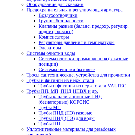
Оборудование для скважин
Предохранительная и регулирующая арматура
Воздухоотводчики
Группы безопасности
Клапаны разные (баланс, предохр, регулир,
подпит, эл-магн)
Компенсаторы
Регуляторы давления и температуры
Элеваторы
Системы очистки воды
Система очистки промышленная (заказные
позиции)
Системы очистки бытовые
Тросы сантехнические, устройства для прочистки
Трубы и фитинги из нерж. стали
Трубы и фитинги из нерж. стали VALTEC
Трубы ПП, МП, ПНД,НПВХ и др.
Трубы канализационные ПНД
(безнапорные) КОРСИС
Трубы МП
Трубы ПНД (ПЭ) газовые
Трубы ПНД (ПЭ) для воды
Трубы ПП
Уплотнительные материалы для резьбовых
соединений