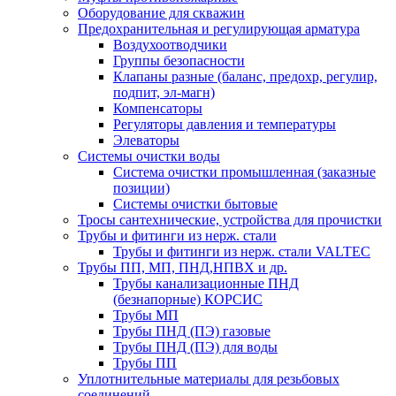
Оборудование для скважин
Предохранительная и регулирующая арматура
Воздухоотводчики
Группы безопасности
Клапаны разные (баланс, предохр, регулир,
подпит, эл-магн)
Компенсаторы
Регуляторы давления и температуры
Элеваторы
Системы очистки воды
Система очистки промышленная (заказные
позиции)
Системы очистки бытовые
Тросы сантехнические, устройства для прочистки
Трубы и фитинги из нерж. стали
Трубы и фитинги из нерж. стали VALTEC
Трубы ПП, МП, ПНД,НПВХ и др.
Трубы канализационные ПНД
(безнапорные) КОРСИС
Трубы МП
Трубы ПНД (ПЭ) газовые
Трубы ПНД (ПЭ) для воды
Трубы ПП
Уплотнительные материалы для резьбовых
соединений