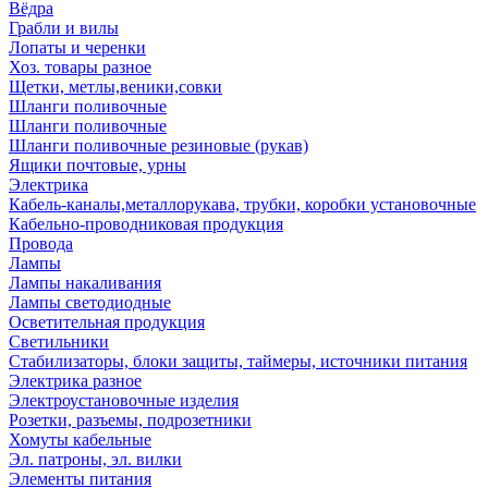
Вёдра
Грабли и вилы
Лопаты и черенки
Хоз. товары разное
Щетки, метлы,веники,совки
Шланги поливочные
Шланги поливочные
Шланги поливочные резиновые (рукав)
Ящики почтовые, урны
Электрика
Кабель-каналы,металлорукава, трубки, коробки установочные
Кабельно-проводниковая продукция
Провода
Лампы
Лампы накаливания
Лампы светодиодные
Осветительная продукция
Светильники
Стабилизаторы, блоки защиты, таймеры, источники питания
Электрика разное
Электроустановочные изделия
Розетки, разъемы, подрозетники
Хомуты кабельные
Эл. патроны, эл. вилки
Элементы питания