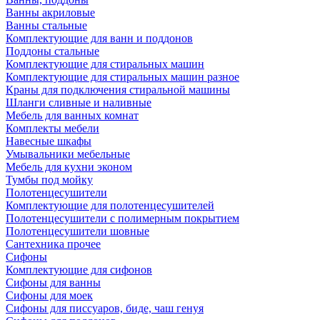
Ванны акриловые
Ванны стальные
Комплектующие для ванн и поддонов
Поддоны стальные
Комплектующие для стиральных машин
Комплектующие для стиральных машин разное
Краны для подключения стиральной машины
Шланги сливные и наливные
Мебель для ванных комнат
Комплекты мебели
Навесные шкафы
Умывальники мебельные
Мебель для кухни эконом
Тумбы под мойку
Полотенцесушители
Комплектующие для полотенцесушителей
Полотенцесушители с полимерным покрытием
Полотенцесушители шовные
Сантехника прочее
Сифоны
Комплектующие для сифонов
Сифоны для ванны
Сифоны для моек
Сифоны для писсуаров, биде, чаш генуя