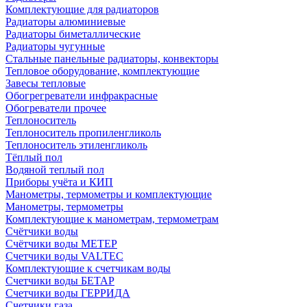
Комплектующие для радиаторов
Радиаторы алюминиевые
Радиаторы биметаллические
Радиаторы чугунные
Стальные панельные радиаторы, конвекторы
Тепловое оборудование, комплектующие
Завесы тепловые
Обогрегреватели инфракрасные
Обогреватели прочее
Теплоноситель
Теплоноситель пропиленгликоль
Теплоноситель этиленгликоль
Тёплый пол
Водяной теплый пол
Приборы учёта и КИП
Манометры, термометры и комплектующие
Манометры, термометры
Комплектующие к манометрам, термометрам
Счётчики воды
Счётчики воды МЕТЕР
Счетчики воды VALTEC
Комплектующие к счетчикам воды
Счетчики воды БЕТАР
Счетчики воды ГЕРРИДА
Счетчики газа