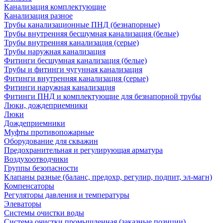
Канализация комплектующие
Канализация разное
Трубы канализационные ПНД (безнапорные)
Трубы внутренняя бесшумная канализация (белые)
Трубы внутренняя канализация (серые)
Трубы наружная канализация
Фитинги бесшумная канализация (белые)
Трубы и фитинги чугунная канализация
Фитинги внутренняя канализация (серые)
Фитинги наружная канализация
Фитинги ПНД и комплектующие для безнапорной трубы
Люки, дождеприемники
Люки
Дождеприемники
Муфты противопожарные
Оборудование для скважин
Предохранительная и регулирующая арматура
Воздухоотводчики
Группы безопасности
Клапаны разные (баланс, предохр, регулир, подпит, эл-магн)
Компенсаторы
Регуляторы давления и температуры
Элеваторы
Системы очистки воды
Система очистки промышленная (заказные позиции)