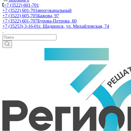
+7 (3522) 601-701
+7 (3522) 601-701
многоканальный
+7 (3522) 605-705
Бажова, 97
+7 (3522) 601-707
Бурова-Петрова, 60
+7 (35253) 3-16-01
г. Шадринск, ул. Михайловская, 74