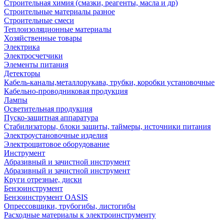
Строительная химия (смазки, реагенты, масла и др)
Строительные материалы разное
Строительные смеси
Теплоизоляционные материалы
Хозяйственные товары
Электрика
Электросчетчики
Элементы питания
Детекторы
Кабель-каналы,металлорукава, трубки, коробки установочные
Кабельно-проводниковая продукция
Лампы
Осветительная продукция
Пуско-защитная аппаратура
Стабилизаторы, блоки защиты, таймеры, источники питания
Электроустановочные изделия
Электрощитовое оборудование
Инструмент
Абразивный и зачистной инструмент
Абразивный и зачистной инструмент
Круги отрезные, диски
Бензоинструмент
Бензоинструмент OASIS
Опрессовщики, трубогибы, листогибы
Расходные материалы к электроинструменту