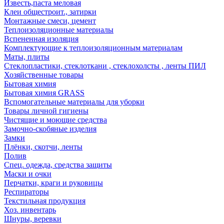
Известь,паста меловая
Клеи общестроит., затирки
Монтажные смеси, цемент
Теплоизоляционные материалы
Вспененная изоляция
Комплектующие к теплоизоляционным материалам
Маты, плиты
Стеклопластики, стеклоткани , стеклохолсты , ленты ПИЛ
Хозяйственные товары
Бытовая химия
Бытовая химия GRASS
Вспомогательные материалы для уборки
Товары личной гигиены
Чистящие и моющие средства
Замочно-скобяные изделия
Замки
Плёнки, скотчи, ленты
Полив
Спец. одежда, средства защиты
Маски и очки
Перчатки, краги и руковицы
Респираторы
Текстильная продукция
Хоз. инвентарь
Шнуры, веревки