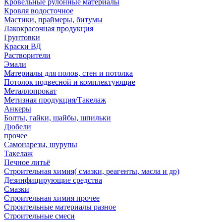
Кровельные рулонные материалы
Кровля водосточное
Мастики, праймеры, битумы
Лакокрасочная продукция
Грунтовки
Краски ВД
Растворители
Эмали
Материалы для полов, стен и потолка
Потолок подвесной и комплектующие
Металлопрокат
Метизная продукция/Такелаж
Анкеры
Болты, гайки, шайбы, шпильки
Дюбели
прочее
Самонарезы, шурупы
Такелаж
Печное литьё
Строительная химия( смазки, реагенты, масла и др)
Дезинфицирующие средства
Смазки
Строительная химия прочее
Строительные материалы разное
Строительные смеси