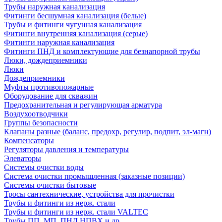
Трубы наружная канализация
Фитинги бесшумная канализация (белые)
Трубы и фитинги чугунная канализация
Фитинги внутренняя канализация (серые)
Фитинги наружная канализация
Фитинги ПНД и комплектующие для безнапорной трубы
Люки, дождеприемники
Люки
Дождеприемники
Муфты противопожарные
Оборудование для скважин
Предохранительная и регулирующая арматура
Воздухоотводчики
Группы безопасности
Клапаны разные (баланс, предохр, регулир, подпит, эл-магн)
Компенсаторы
Регуляторы давления и температуры
Элеваторы
Системы очистки воды
Система очистки промышленная (заказные позиции)
Системы очистки бытовые
Тросы сантехнические, устройства для прочистки
Трубы и фитинги из нерж. стали
Трубы и фитинги из нерж. стали VALTEC
Трубы ПП, МП, ПНД,НПВХ и др.