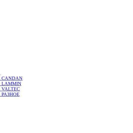
а
ода CANDAN
да LAMMIN
да VALTEC
да РАЗНОЕ