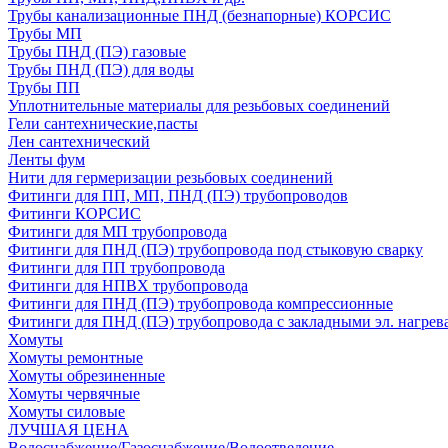
Трубы канализационные ПНД (безнапорные) КОРСИС
Трубы МП
Трубы ПНД (ПЭ) газовые
Трубы ПНД (ПЭ) для воды
Трубы ПП
Уплотнительные материалы для резьбовых соединений
Гели сантехнические,пасты
Лен сантехнический
Ленты фум
Нити для гермеризации резьбовых соединений
Фитинги для ПП, МП, ПНД (ПЭ) трубопроводов
Фитинги КОРСИС
Фитинги для МП трубопровода
Фитинги для ПНД (ПЭ) трубопровода под стыковую сварку
Фитинги для ПП трубопровода
Фитинги для НПВХ трубопровода
Фитинги для ПНД (ПЭ) трубопровода компрессионные
Фитинги для ПНД (ПЭ) трубопровода с закладными эл. нагрев
Хомуты
Хомуты ремонтные
Хомуты обрезиненные
Хомуты червячные
Хомуты силовые
ЛУЧШАЯ ЦЕНА
Водоснабжение/Газоснабжение/Водоотведение