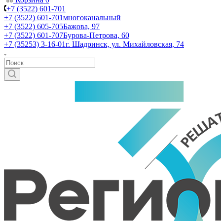
+7 (3522) 601-701
+7 (3522) 601-701
многоканальный
+7 (3522) 605-705
Бажова, 97
+7 (3522) 601-707
Бурова-Петрова, 60
+7 (35253) 3-16-01
г. Шадринск, ул. Михайловская, 74