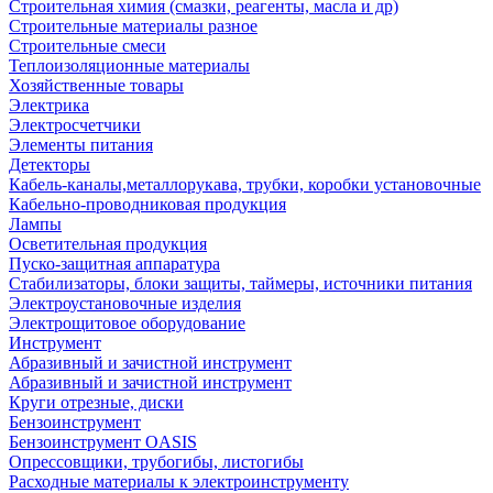
Строительная химия (смазки, реагенты, масла и др)
Строительные материалы разное
Строительные смеси
Теплоизоляционные материалы
Хозяйственные товары
Электрика
Электросчетчики
Элементы питания
Детекторы
Кабель-каналы,металлорукава, трубки, коробки установочные
Кабельно-проводниковая продукция
Лампы
Осветительная продукция
Пуско-защитная аппаратура
Стабилизаторы, блоки защиты, таймеры, источники питания
Электроустановочные изделия
Электрощитовое оборудование
Инструмент
Абразивный и зачистной инструмент
Абразивный и зачистной инструмент
Круги отрезные, диски
Бензоинструмент
Бензоинструмент OASIS
Опрессовщики, трубогибы, листогибы
Расходные материалы к электроинструменту