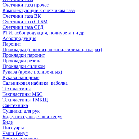
Счетчики газа прочее
Комплектующие к счетчикам газа
Счетчики газа ВК
Счетчики газа СГБМ
Счетчики газа СГД
РТИ, асбопродукция, полиуретан и др.
Асбопродукция
Паронит
Прокладки (паронит, резина, силикон, графит)
Прокладки паронит
Прокладки резина
Прокладки силикон
Рукава (кроме поливочных)
Рукава напорные
Сальниковая набивка, каболка
Техпластины
Техпластины МБС
Техпластины ТМКЩ
Сантехника
Сушилки для рук
Биде, писсуары, чаши генуя
Биде
Писсуары
Чаши Генуя
Ванны, поддоны