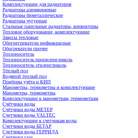
Комплектующие для радиаторов
Радиаторы алюминиевые
Радиаторы биметаллические
Радиаторы чугунные
Стальные панельные радиаторы, конвекторы
Тепловое оборудование, комплектующие
Завесы тепловые
Обогрегреватели инфракрасные
Обогреватели прочее
Теплоноситель
Теплоноситель пропиленгликоль
Теплоноситель этиленгликоль
Тёплый пол
Водяной теплый пол
Приборы учёта и КИП
Манометры, термометры и комплектующие
Манометры, термометры
Комплектующие к манометрам, термометрам
Счётчики воды
Счётчики воды МЕТЕР
Счетчики воды VALTEC
Комплектующие к счетчикам воды
Счетчики воды БЕТАР
Счетчики воды ГЕРРИДА
Счетчики газа