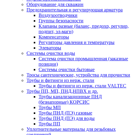
Оборудование для скважин
Предохранительная и регулирующая арматура
Воздухоотводчики
Группы безопасности
Клапаны разные (баланс, предохр, регулир,
подпит, эл-магн)
Компенсаторы
Регуляторы давления и температуры
Элеваторы
Системы очистки воды
Система очистки промышленная (заказные
позиции)
Системы очистки бытовые
Тросы сантехнические, устройства для прочистки
Трубы и фитинги из нерж. стали
Трубы и фитинги из нерж. стали VALTEC
Трубы ПП, МП, ПНД,НПВХ и др.
Трубы канализационные ПНД
(безнапорные) КОРСИС
Трубы МП
Трубы ПНД (ПЭ) газовые
Трубы ПНД (ПЭ) для воды
Трубы ПП
Уплотнительные материалы для резьбовых
соединений