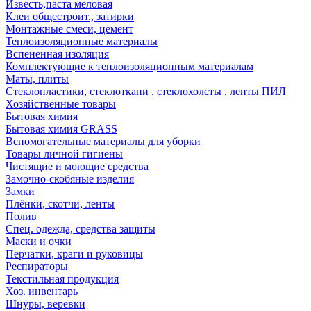
Известь,паста меловая
Клеи общестроит., затирки
Монтажные смеси, цемент
Теплоизоляционные материалы
Вспененная изоляция
Комплектующие к теплоизоляционным материалам
Маты, плиты
Стеклопластики, стеклоткани , стеклохолсты , ленты ПИЛ
Хозяйственные товары
Бытовая химия
Бытовая химия GRASS
Вспомогательные материалы для уборки
Товары личной гигиены
Чистящие и моющие средства
Замочно-скобяные изделия
Замки
Плёнки, скотчи, ленты
Полив
Спец. одежда, средства защиты
Маски и очки
Перчатки, краги и руковицы
Респираторы
Текстильная продукция
Хоз. инвентарь
Шнуры, веревки