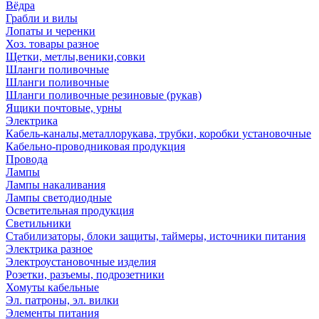
Вёдра
Грабли и вилы
Лопаты и черенки
Хоз. товары разное
Щетки, метлы,веники,совки
Шланги поливочные
Шланги поливочные
Шланги поливочные резиновые (рукав)
Ящики почтовые, урны
Электрика
Кабель-каналы,металлорукава, трубки, коробки установочные
Кабельно-проводниковая продукция
Провода
Лампы
Лампы накаливания
Лампы светодиодные
Осветительная продукция
Светильники
Стабилизаторы, блоки защиты, таймеры, источники питания
Электрика разное
Электроустановочные изделия
Розетки, разъемы, подрозетники
Хомуты кабельные
Эл. патроны, эл. вилки
Элементы питания