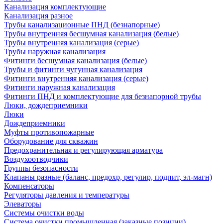
Канализация комплектующие
Канализация разное
Трубы канализационные ПНД (безнапорные)
Трубы внутренняя бесшумная канализация (белые)
Трубы внутренняя канализация (серые)
Трубы наружная канализация
Фитинги бесшумная канализация (белые)
Трубы и фитинги чугунная канализация
Фитинги внутренняя канализация (серые)
Фитинги наружная канализация
Фитинги ПНД и комплектующие для безнапорной трубы
Люки, дождеприемники
Люки
Дождеприемники
Муфты противопожарные
Оборудование для скважин
Предохранительная и регулирующая арматура
Воздухоотводчики
Группы безопасности
Клапаны разные (баланс, предохр, регулир, подпит, эл-магн)
Компенсаторы
Регуляторы давления и температуры
Элеваторы
Системы очистки воды
Система очистки промышленная (заказные позиции)