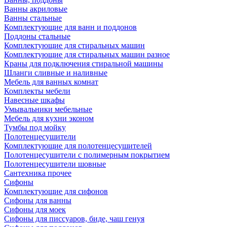
Ванны акриловые
Ванны стальные
Комплектующие для ванн и поддонов
Поддоны стальные
Комплектующие для стиральных машин
Комплектующие для стиральных машин разное
Краны для подключения стиральной машины
Шланги сливные и наливные
Мебель для ванных комнат
Комплекты мебели
Навесные шкафы
Умывальники мебельные
Мебель для кухни эконом
Тумбы под мойку
Полотенцесушители
Комплектующие для полотенцесушителей
Полотенцесушители с полимерным покрытием
Полотенцесушители шовные
Сантехника прочее
Сифоны
Комплектующие для сифонов
Сифоны для ванны
Сифоны для моек
Сифоны для писсуаров, биде, чаш генуя