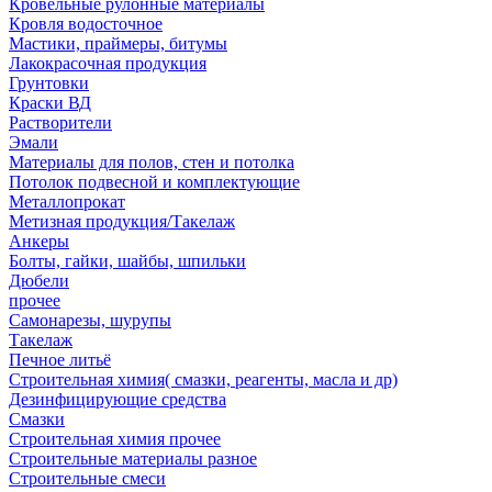
Кровельные рулонные материалы
Кровля водосточное
Мастики, праймеры, битумы
Лакокрасочная продукция
Грунтовки
Краски ВД
Растворители
Эмали
Материалы для полов, стен и потолка
Потолок подвесной и комплектующие
Металлопрокат
Метизная продукция/Такелаж
Анкеры
Болты, гайки, шайбы, шпильки
Дюбели
прочее
Самонарезы, шурупы
Такелаж
Печное литьё
Строительная химия( смазки, реагенты, масла и др)
Дезинфицирующие средства
Смазки
Строительная химия прочее
Строительные материалы разное
Строительные смеси